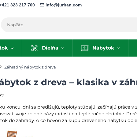
+421 323 217 700
info@jurhan.com
tok
Dielňa
Nábytok
Záhradný nábytok z dreva
bytok z dreva – klasika v zá
52
ku koncu, dni sa predlžujú, teploty stúpajú, začínajú práce v 
avovať svoje zelené oázy radosti na teplé ročné obdobie. Prečít
tok do záhrady. A čo hovorí za kúpu dreveného nábytku do e