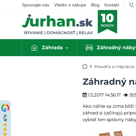
Spoznajte nás
Všetko o nákupe
Blog
Kontakt
Záhrada
Záhradný náby
Úvod
Poradňa a inšpirácie
Záhradný ná
1.5.2017 14:56:17
30
Ako náhle sa zima blíži 
záhrad si začínajú pripr
vybrať ten správny náby