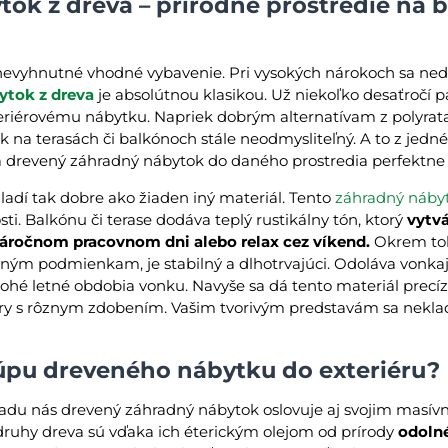
ok z dreva – prírodné prostredie na 
 nevyhnutné vhodné vybavenie. Pri vysokých nárokoch sa ned
ytok z dreva
je absolútnou klasikou. Už niekoľko desaťročí pa
riérovému nábytku. Napriek dobrým alternatívam z polyrata
 na terasách či balkónoch stále neodmysliteľný. A to z jedn
a drevený záhradný nábytok do daného prostredia perfektne 
adí tak dobre ako žiaden iný materiál. Tento
záhradný náby
ti. Balkónu či terase dodáva teplý rustikálny tón, ktorý
vytvá
náročnom pracovnom dni alebo relax cez víkend.
Okrem toh
tným podmienkam, je stabilný a dlhotrvajúci. Odoláva vonka
ohé letné obdobia vonku. Navyše sa dá tento materiál precíz
ary s rôznym zdobením. Vašim tvorivým predstavám sa nekl
úpu dreveného nábytku do exteriéru?
adu nás drevený záhradný nábytok oslovuje aj svojim mas
 druhy dreva sú vďaka ich éterickým olejom od prírody
odoln