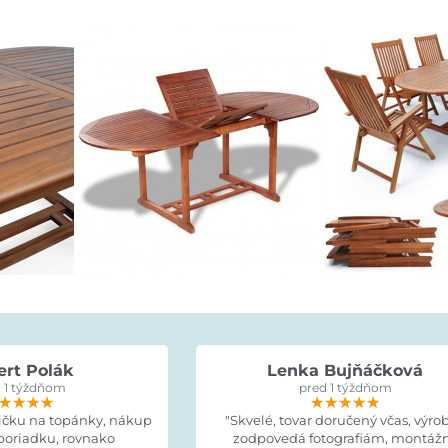
ert Polák
Lenka Bujňáčková
 1 týždňom
pred 1 týždňom
★★★★
★★★★
★★★★
★★★★★
★★★★★
★★★★★
ličku na topánky, nákup
"Skvelé, tovar doručený včas, výro
poriadku, rovnako
zodpovedá fotografiám, montáž