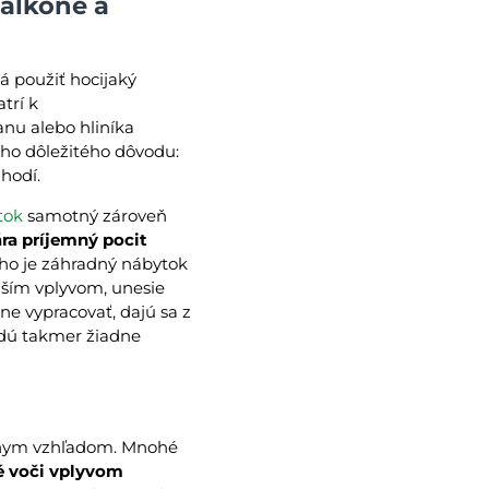
balkóne a
á použiť hocijaký
trí k
nu alebo hliníka
ého dôležitého dôvodu:
hodí.
tok
samotný zároveň
ra príjemný pocit
o je záhradný nábytok
jším vplyvom, unesie
ne vypracovať, dajú sa z
adú takmer žiadne
ívnym vzhľadom. Mnohé
é voči vplyvom