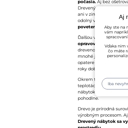
počasia.
Aj bez ošetrov
Drevený nábytok z tvr
ani v zime uskladňovať.
Aj 
odolný voči počasiu. Šp
poveternostným pod
Aby ste na n
vám napríkl
spracovaní
Ďalšou výhodou v porov
opravovať a upravovať
Vďaka nim v
drevenom nábytku sa dá
čo máte r
personaliz
mnohé jednotlivé časti
opatere je drevený náby
roky dobre slúži.
Okrem toho si tento záh
Iba nevyh
teplotách tak rýchlo n
nábytok tak nerozpáli.
pohodlne.
Drevo je prírodná suro
výrobným procesom. Aj 
Drevený nábytok sa vy
prostrediu.