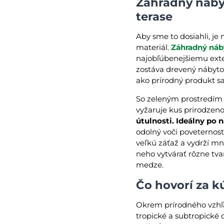
Záhradný nábyt
terase
Aby sme to dosiahli, je
materiál.
Záhradný náb
najobľúbenejšiemu exte
zostáva drevený nábytok
ako prírodný produkt s
So zeleným prostredím l
vyžaruje kus prirodzenos
útulnosti.
Ideálny po 
odolný voči poveternos
veľkú záťaž a vydrží mn
neho vytvárať rôzne tv
medze.
Čo hovorí za k
Okrem prírodného vzhľ
tropické a subtropické