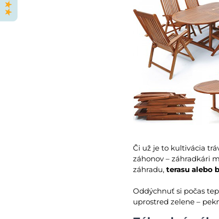
Či už je to kultivácia t
záhonov – záhradkári m
záhradu,
terasu alebo
Oddýchnuť si počas tepl
uprostred zelene – pekn