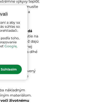
extrémne výkyvy teplôt.
ýto nábytok nemusíte
trení trvanlivý a
vali
tvrdým
kaní a aby sa
ás súhlas so
rehliadači.
ený nábytok sa dá
tnutie, zošednutie na
 podľa toho,
defektoch sa tiež dajú
brazovanie
osť
Google
,
 sadu.
Pri správnej
irodzenú krásu a dlhé
 a pri nižších
Súhlasím
m žiarení sa drevený
 nábytku značne
rába nákladným
i iným materiálom.
 voči životnému