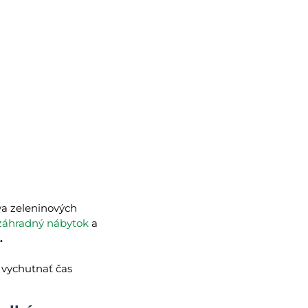
ava zeleninových
záhradný nábytok
a
.
 vychutnať čas