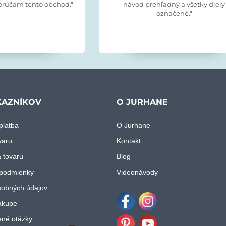
orúčam tento obchod."
návod prehľadný a všetky diely
označené."
KAZNÍKOV
O JURHANE
platba
O Jurhane
varu
Kontakt
 tovaru
Blog
podmienky
Videonávody
obných údajov
ákupe
Facebook
Instagram
ené otázky