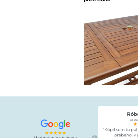
Rób
pred
★
★
★
"Kúpil som tu po
★★★★★
prebehol v 
Hodnotenie obchodu