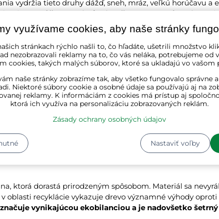
ania vydržia tieto druhy dážď, sneh, mráz, veľkú horúčavu a 
dého dreva
môže preto byť celoročne vystavený vonku.
Tak
 Ale aj záhradný nábytok z mäkkého dreva je pri vhodnom oše
my využívame cookies, aby naše stránky fungo
eciálnymi olejmi, lakom a lazúrou
odolá takýto nábytok aj 
mienkam
a iným vplyvom ako pleseň, huby alebo hmyz.
ašich stránkach rýchlo našli to, čo hľadáte, ušetrili množstvo kli
ad nezobrazovali reklamy na to, čo vás neláka, potrebujeme od v
m cookies, takých malých súborov, ktoré sa ukladajú vo vašom p
naní so záhradným nábytkom z iných materiálov je, že
drev
.
Kým u nábytku z umelých hmôt sa často nedá odstrániť zažl
ám naše stránky zobrazíme tak, aby všetko fungovalo správne a
 obrúsiť a upraviť vhodnými ochrannými prostriedkami. Pri 
adi. Niektoré súbory cookie a osobné údaje sa používajú aj na zo
ovanej reklamy. K informáciám z cookies má prístup aj spoločn
 nahradiť novými.
Nemusíte hneď kupovať novú kompletnú
ktorá ich využíva na personalizáciu zobrazovaných reklám.
tok zaručene dlhodobou investíciou. Dlho si uchová svoju pr
Zásady ochrany osobných údajov
radný nábytok udržiava svoju teplotu. Drevo si teplotu ukladá
nutné
Nastaviť voľby
evychladne ako nábytok z umelej hmoty. A pri silnom slnečno
 Tak môžete aj bez podušiek sedieť na drevenom záhradnom
vina, ktorá dorastá prirodzeným spôsobom. Materiál sa nevy
v oblasti recyklácie vykazuje drevo významné výhody oprot
značuje vynikajúcou ekobilanciou a je nadovšetko šetrný