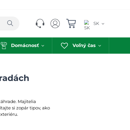
Hľadať
SK
Domácnosť
Voľný čas
hradách
záhrade. Majitelia
ajte si zopár tipov, ako
xteriéru.