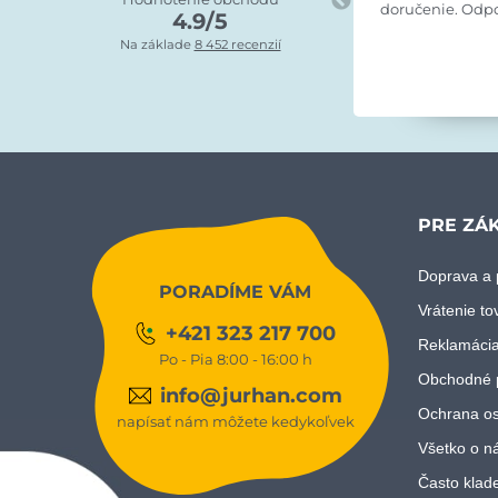
doručenie. Odp
4.9/5
Na základe
8 452 recenzií
PRE ZÁ
Doprava a 
PORADÍME VÁM
Vrátenie to
+421 323 217 700
Reklamácia
Po - Pia 8:00 - 16:00 h
Obchodné 
info@jurhan.com
Ochrana os
napísať nám môžete kedykoľvek
Všetko o n
Často klad