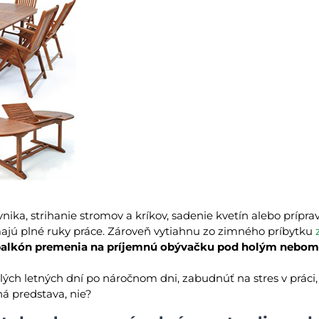
rávnika, strihanie stromov a kríkov, sadenie kvetín alebo prípr
ajú plné ruky práce. Zároveň vytiahnu zo zimného príbytku
 balkón premenia na príjemnú obývačku pod holým nebom
ých letných dní po náročnom dni, zabudnúť na stres v práci,
á predstava, nie?