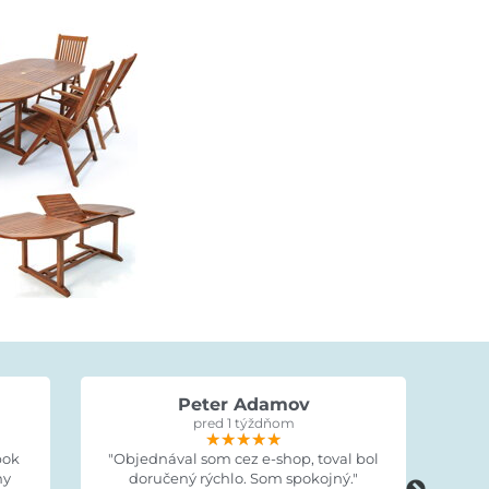
Peter Adamov
pred 1 týždňom
★★★★★
★★★★★
★★★★★
bok
"Objednával som cez e-shop, toval bol
"Tov
ny
doručený rýchlo. Som spokojný."