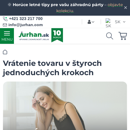
🌞
Horúce letné tipy pre vašu záhradnú párty
–
objavte
✕
kolekciu.
+421 323 217 700
SK
info@jurhan.com
MENU
Úvod
Vrátenie tovaru v štyroch
jednoduchých krokoch