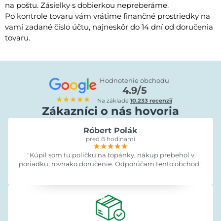
na poštu. Zásielky s dobierkou nepreberáme.
Po kontrole tovaru vám vrátime finančné prostriedky na
vami zadané číslo účtu, najneskôr do 14 dní od doručenia
tovaru.
Hodnotenie obchodu
4.9/5
★★★★★
Na základe
10.233 recenzií
Zákazníci o nás hovoria
Róbert Polák
pred 8 hodinami
★★★★★
★★★★★
★★★★★
"Kúpil som tu poličku na topánky, nákup prebehol v
poriadku, rovnako doručenie. Odporúčam tento obchod."