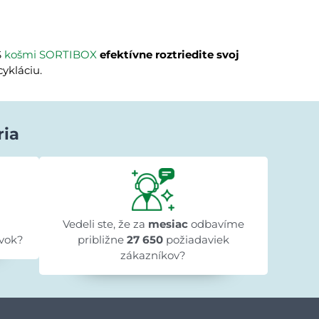
S
košmi SORTIBOX
efektívne roztriedite svoj
ykláciu.
ria
Lenka Beniaková
pred 1 dňom
★★★★★
★★★★★
★★★★★
k
"Objednali sme knižnicu do detskej izby,
"Obje
objednávka bola vybavená rýchlo a tovar
Vedeli ste, že za
mesiac
odbavíme
do
je naozaj krásny. Ďakujeme"
vok?
približne
27 650
požiadaviek
zákazníkov?