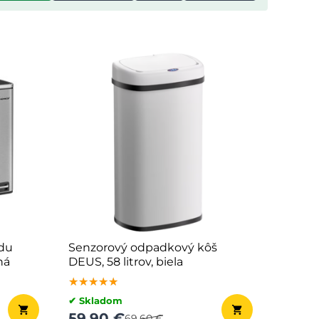
du
Senzorový odpadkový kôš
ná
DEUS, 58 litrov, biela
★★★★★
★★★★★
★★★★★
✔ Skladom
59,90 €
69,60 €