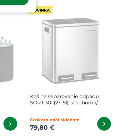
NOVINKA
Kôš na separovanie odpadu
SORT 30l (2×15l), strieborná/
čierna
Čoskoro opäť skladom
79,80 €