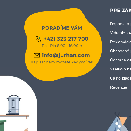
PRE ZÁ
Doprava a 
PORADÍME VÁM
Vrátenie to
+421 323 217 700
Reklamácia
Po - Pia 8:00 - 16:00 h
Obchodné 
info@jurhan.com
Ochrana os
napísať nám môžete kedykoľvek
Všetko o n
Často klad
Recenzie