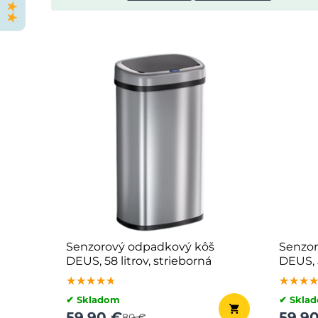
Senzorový odpadkový kôš
Senzor
DEUS, 58 litrov, strieborná
DEUS, 5
★★★★★
★★★★★
★★★★★
★★★
★★★
★★★
✔ Skladom
✔ Skla
59,90 €
59,9
80 €