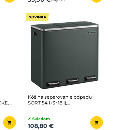
NOVINKA
Kôš na separovanie odpadu
KE,
SORT 54 l (3×18 l),
antracitová/strieborná
✔ Skladom
108,80 €