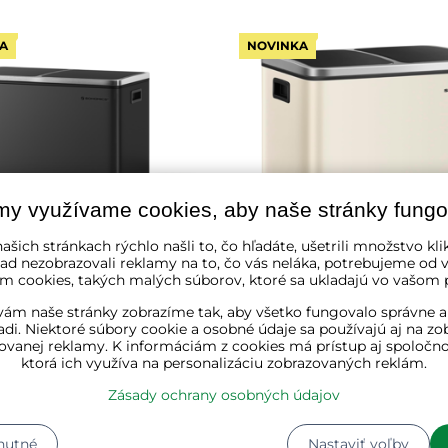
A
NOVINKA
my využívame cookies, aby naše stránky fungo
ašich stránkach rýchlo našli to, čo hľadáte, ušetrili množstvo kli
ad nezobrazovali reklamy na to, čo vás neláka, potrebujeme od v
m cookies, takých malých súborov, ktoré sa ukladajú vo vašom p
ám naše stránky zobrazíme tak, aby všetko fungovalo správne a
 separovanie odpadu
Kôš na separovanie odpa
adi. Niektoré súbory cookie a osobné údaje sa používajú aj na zo
2x30l+vrecia na odpadky,
SORT 30l (2×15l),
ovanej reklamy. K informáciám z cookies má prístup aj spoločn
/strieborná
béžová/strieborná/čierna
ktorá ich využíva na personalizáciu zobrazovaných reklám.
Zásady ochrany osobných údajov
dom
✔ Skladom
0 €
79,80 €
nutné
Nastaviť voľby