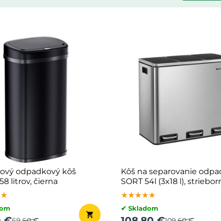
ový odpadkový kôš
Kôš na separovanie odpa
8 litrov, čierna
SORT 54l (3x18 l), striebor
★★
★★
★★
★★★★★
★★★★★
★★★★★
dom
✔ Skladom
0 €
108,80 €
69,60 €
109,60 €