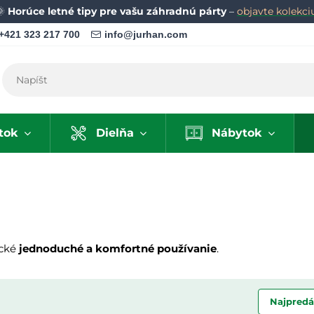
🌞
Horúce letné tipy pre vašu záhradnú párty
–
objavte kolekci
+421 323 217 700
info@jurhan.com
tok
Dielňa
Nábytok
ické
jednoduché a komfortné používanie
.
Najpredá