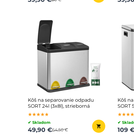
Kôš na separovanie odpadu
Kôš na
SORT 24l (3x8l), strieborná
SORT 54
odpadk
★★★★★
★★★★★
★★★★★
★★★
★★★
★★★
✔ Skladom
✔ Skla
49,90 €
109 
64,50 €