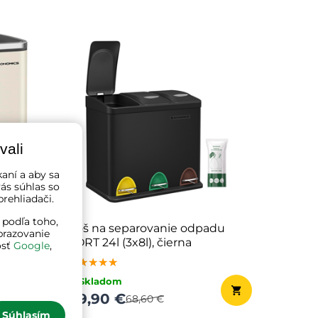
vali
kaní a aby sa
ás súhlas so
rehliadači.
 podľa toho,
du
Kôš na separovanie odpadu
brazovanie
SORT 24l (3x8l), čierna
osť
Google
,
★★★★★
★★★★★
★★★★★
✔ Skladom
49,90 €
68,60 €
Súhlasím