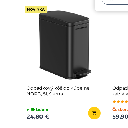
NOVINKA
Odpadkový kôš do kúpeľne
Odpad
NORD, 5l, čierna
zatvár
★★★
★★★
★★★
✔ Skladom
Čoskor
24,80 €
59,9