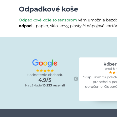
Odpadkové koše
Odpadkové koše so senzorom
vám umožnia bezdot
odpad
– papier, sklo, kovy, plasty či nápojové ka
Róber
pred 8 
★★★★★
★★
★★
★★
Hodnotenie obchodu
"Kúpil som tu polič
4.9/5
prebehol v po
Na základe
10.233 recenzií
doručenie. Odporú