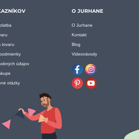
KAZNÍKOV
O JURHANE
platba
O Jurhane
varu
Kontakt
 tovaru
Blog
podmienky
Videonávody
obných údajov
ákupe
Facebook
Instagram
ené otázky
Pinterest
Youtube