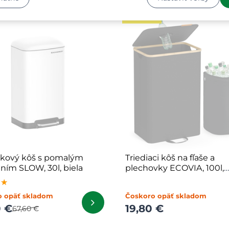
NOVINKA
kový kôš s pomalým
Triediaci kôš na fľaše a
aním SLOW, 30l, biela
plechovky ECOVIA, 100l,
čierna/béžová
★★
★★
★★
o opäť skladom
Čoskoro opäť skladom
0 €
19,80 €
67,60 €