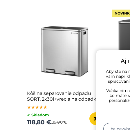
NOVINK
Aj 
Aby ste na n
vám napríkl
spracovaní
Vďaka nim v
Kôš na separovanie odpadu
Kôš na
čo máte r
SORT, 2x30l+vrecia na odpadky,
SORT, 
personaliz
strieborná/čierna
čierna
★★★★★
★★★★★
★★★★★
✔ Skladom
✔ Skla
118,80 €
118,8
119,90 €
Iba nevyh