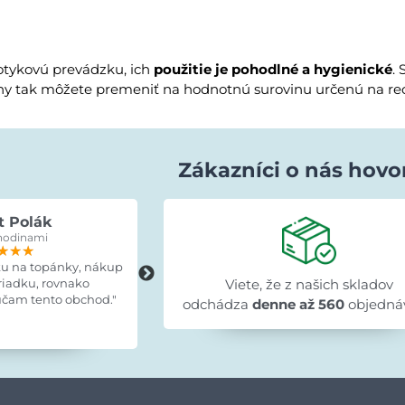
ykovú prevádzku, ich
použitie je pohodlné a hygienické
. 
rtóny tak môžete premeniť na hodnotnú surovinu určenú na rec
Zákazníci o nás hovo
t Polák
Lenka Bujňáčková
hodinami
pred 15 hodinami
★★★
★★★
★★★
★★★★★
★★★★★
★★★★★
ku na topánky, nákup
"Skvelé, tovar doručený včas, výrobo
riadku, rovnako
zodpovedá fotografiám, montážny
Viete, že z našich skladov
čam tento obchod."
návod prehľadný a všetky diely
odchádza
denne až 560
objedná
označené."