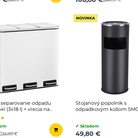
NOVINKA
 separovanie odpadu
Stojanový popolník s
l (3x18 l) + vrecia na
odpadkovým košom SMO
y, biela
60,5x24,5cm, čierna
★★
★★
★★
dom
✔ Skladom
€
49,80 €
119,90 €