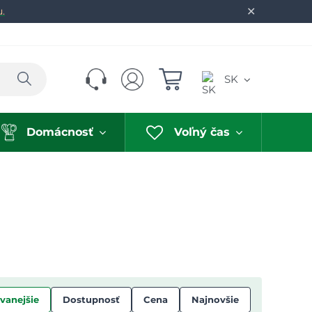
✕
u.
Hľadať
SK
Domácnosť
Voľný čas
vanejšie
Dostupnosť
Cena
Najnovšie