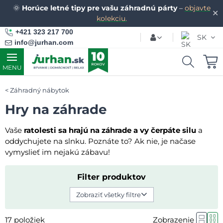
🌞
Horúce letné tipy pre vašu záhradnú párty
–
objavte
✕
kolekciu.
+421 323 217 700
SK
info@jurhan.com
MENU
Záhradný nábytok
Hry na záhrade
Vaše
ratolesti sa hrajú na záhrade a vy čerpáte silu
a
oddychujete na slnku. Poznáte to? Ak nie, je načase
vymyslieť im nejakú zábavu!
Filter produktov
Zobraziť všetky filtre
17
položiek
Zobrazenie