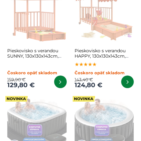
Pieskovisko s verandou
Pieskovisko s verandou
SUNNY, 130x130x143cm,
HAPPY, 130x130x143cm,
hnedá/oranžová
hnedá/oranžová
★★★★★
★★★★★
★★★★★
Čoskoro opäť skladom
Čoskoro opäť skladom
159,90 €
143,40 €
129,80 €
124,80 €
NOVINKA
NOVINKA