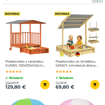
NOVINKA
NOVINKA
Pieskovisko s verandou
Pieskovisko so strieškou
SUNNY, 130x130x143cm,
SANDY, smrekové drevo,
hnedá/šedá
120x120x120cm
★★★★★
★★★★★
★★★★★
★★★★★
★★★★★
★★★★★
✔ Skladom
✔ Skladom
159,90 €
71,70 €
129,80 €
69,80 €