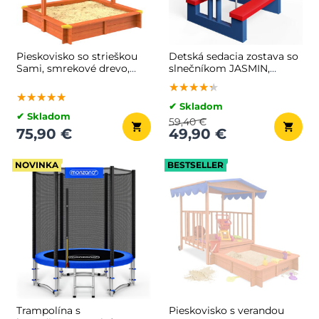
Pieskovisko so strieškou
Detská sedacia zostava so
Sami, smrekové drevo,
slnečníkom JASMIN,
120x120x120cm
67x78,5x42,5cm,
★★★★★
★★★★★
★★★★★
modrá/biela/červená
★★★★★
★★★★★
★★★★★
✔ Skladom
✔ Skladom
59,40 €
75,90 €
49,90 €
NOVINKA
BESTSELLER
Trampolína s
Pieskovisko s verandou