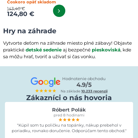
Čoskoro opäť skladom
143,40 €
124,80 €
Hry na záhrade
Vytvorte deťom na záhrade miesto plné zábavy! Objavte
praktické
detské sedenie
aj bezpečné
pieskoviská
, kde
sa môžu hrať, tvoriť a užívať si čas vonku.
Hodnotenie obchodu
4.9/5
★★★★★
Na základe
10.233 recenzií
Zákazníci o nás hovoria
Róbert Polák
pred 8 hodinami
★★★★★
★★★★★
★★★★★
"Kúpil som tu poličku na topánky, nákup prebehol v
poriadku, rovnako doručenie. Odporúčam tento obchod."