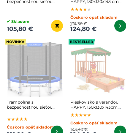
bezpečnostnou sieťou
HAPPY, 130x130x143 cm,
JUMP, Ø183 cm,
hnedá/modrá
★★★★★
★★★★★
★★★★★
čierna/modrá
Čoskoro opäť skladom
✔ Skladom
135,30 €
105,80 €
124,80 €
NOVINKA
BESTSELLER
Trampolína s
Pieskovisko s verandou
bezpečnostnou sieťou
HAPPY, 130x130x143cm,
JUMP, Ø244cm,
hnedá/zelená
★★★★★
★★★★★
★★★★★
čierna/modrá
★★★★★
★★★★★
★★★★★
Čoskoro opäť skladom
Čoskoro opäť skladom
143,40 €