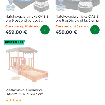
Nafukovacia vírivka OASIS
Nafukovacia vírivka OASIS
pre 6 osôb, štvorcová,
pre 6 osôb, okrúhla, čierna
čierna
Čoskoro opäť skladom
Čoskoro opäť skladom
459,80 €
459,80 €
BESTSELLER
Pieskovisko s verandou
HAPPY, 130x130x143 cm,
hnedá/šedá
★★★★★
★★★★★
★★★★★