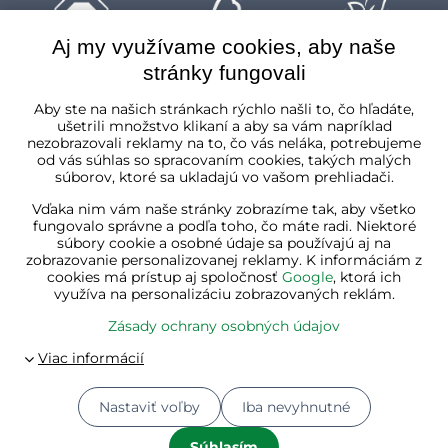
Aj my využívame cookies, aby naše
stránky fungovali
Slovenská republika
Aby ste na našich stránkach rýchlo našli to, čo hľadáte,
ušetrili množstvo klikaní a aby sa vám napríklad
nezobrazovali reklamy na to, čo vás neláka, potrebujeme
od vás súhlas so spracovaním cookies, takých malých
súborov, ktoré sa ukladajú vo vašom prehliadači.
Vďaka nim vám naše stránky zobrazíme tak, aby všetko
fungovalo správne a podľa toho, čo máte radi. Niektoré
súbory cookie a osobné údaje sa používajú aj na
zobrazovanie personalizovanej reklamy. K informáciám z
cookies má prístup aj spoločnosť
Google
, ktorá ich
využíva na personalizáciu zobrazovaných reklám.
Zásady ochrany osobných údajov
Nastaviť voľby
Iba nevyhnutné
© 2026
Jurhan.com 💚 | Všetky práva vyhradené
Predvoľby súkromia
Zásady ochrany osobných údajov
Súhlasím