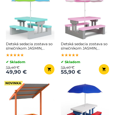
Detská sedacia zostava so
Detská sedacia zostava so
slnečníkom JASMIN,
slnečníkom JASMIN,
67x78,5x42,5cm,
67x78,5x42,5cm, ružová/
★★★★★
★★★★★
★★★★★
★★★★★
★★★★★
★★★★★
šedá/mätová
šedá
✔ Skladom
✔ Skladom
59,40 €
59,40 €
49,90 €
55,90 €
NOVINKA