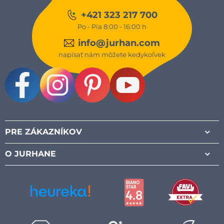
+421 323 217 700
Po - Pia 8:00 - 16:00 h
info@jurhan.com
napísať nám môžete kedykoľvek
Facebook
Instagram
Pinterest
Youtube
PRE ZÁKAZNÍKOV
O JURHANE