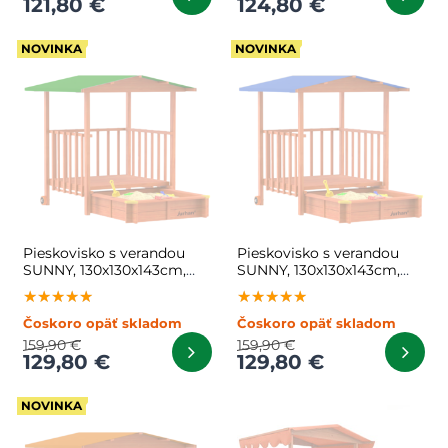
121,80 €
124,80 €
NOVINKA
NOVINKA
Pieskovisko s verandou
Pieskovisko s verandou
SUNNY, 130x130x143cm,
SUNNY, 130x130x143cm,
hnedá/zelená
hnedá/modrá
★★★★★
★★★★★
★★★★★
★★★★★
★★★★★
★★★★★
Čoskoro opäť skladom
Čoskoro opäť skladom
159,90 €
159,90 €
129,80 €
129,80 €
NOVINKA