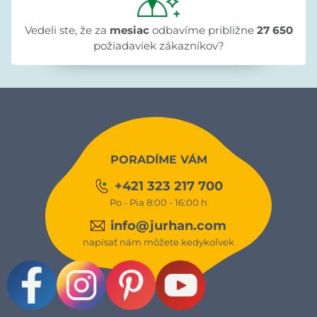
Vedeli ste, že za
mesiac
odbavíme približne
27 650
požiadaviek zákazníkov?
PORADÍME VÁM
+421 323 217 700
Po - Pia 8:00 - 16:00 h
info@jurhan.com
napísať nám môžete kedykoľvek
Facebook
Instagram
Pinterest
Youtube