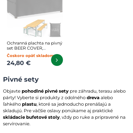
Ochranná plachta na pivný
set BEER COVER,
180x90x74cm, antracitová
Čoskoro opäť skladom
24,80 €
Pivné sety
Objavte
pohodlné pivné sety
pre záhradu, terasu alebo
párty! Vyberte si produkty z odolného
dreva
alebo
ľahkého
plastu
, ktoré sa jednoducho prenášajú a
skladujú. Pre väčšie oslavy ponúkame aj praktické
skládacie bufetové stoly
, vždy po ruke a pripravené na
servírovanie.