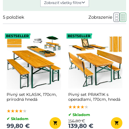
Zobraziť všetky filtre
5
položiek
Zobrazenie
BESTSELLER
BESTSELLER
Pivný set KLASIK, 170cm,
Pivný set PRAKTIK s
prírodná hnedá
operadlami, 170cm, hnedá
★★★★★
★★★★★
★★★★★
★★★★★
★★★★★
★★★★★
✔ Skladom
✔ Skladom
156,80 €
99,80 €
139,80 €