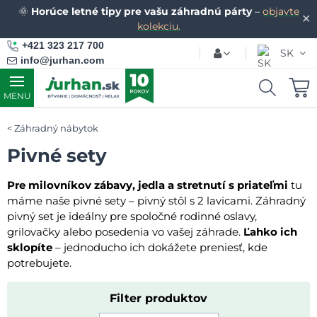
🌞
Horúce letné tipy pre vašu záhradnú párty
–
objavte
✕
kolekciu.
+421 323 217 700
SK
info@jurhan.com
MENU
Záhradný nábytok
Pivné sety
Pre milovníkov zábavy, jedla a stretnutí s priateľmi
tu
máme naše pivné sety – pivný stôl s 2 lavicami. Záhradný
pivný set je ideálny pre spoločné rodinné oslavy,
grilovačky alebo posedenia vo vašej záhrade.
Ľahko ich
sklopíte
– jednoducho ich dokážete preniesť, kde
potrebujete.
Filter produktov