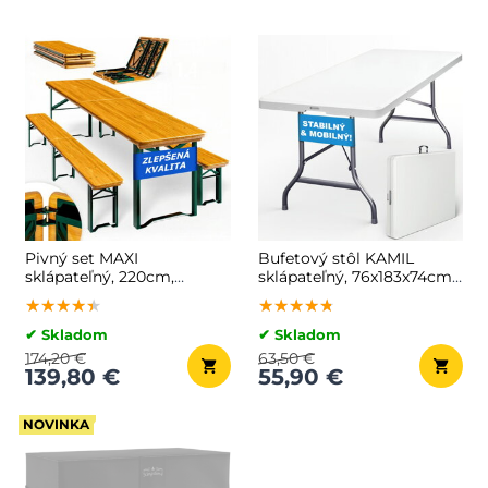
Pivný set MAXI
Bufetový stôl KAMIL
sklápateľný, 220cm,
sklápateľný, 76x183x74cm,
prírodná hnedá
biela
★★★★★
★★★★★
★★★★★
★★★★★
★★★★★
★★★★★
✔ Skladom
✔ Skladom
174,20 €
63,50 €
139,80 €
55,90 €
NOVINKA