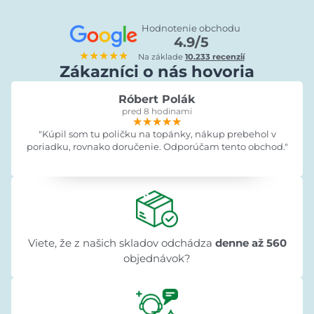
Hodnotenie obchodu
4.9/5
★★★★★
Na základe
10.233 recenzií
Zákazníci o nás hovoria
Róbert Polák
pred 8 hodinami
★★★★★
★★★★★
★★★★★
"Kúpil som tu poličku na topánky, nákup prebehol v
poriadku, rovnako doručenie. Odporúčam tento obchod."
Viete, že z našich skladov odchádza
denne až 560
objednávok?