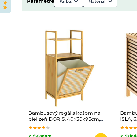
Parametre
Farba:
Materiál:
Bambusový regál s košom na
Bambus
bielizeň DORIS, 40x30x95cm,
ISLA, 
hnedá/krémová
★★★★★
★★★★★
★★★★★
★★★
★★★
★★★
✔ Skladom
✔ Skla