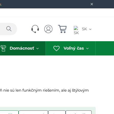
✕
u.
Hľadať
SK
Domácnosť
Voľný čas
ň nie sú len funkčným riešením, ale aj štýlovým