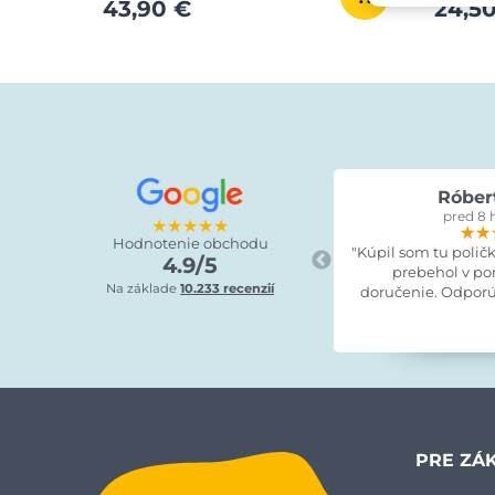
43,90 €
24,5
Róber
pred 8 
★★★★★
★★
★★
★★
Hodnotenie obchodu
"Kúpil som tu polič
4.9/5
prebehol v po
Na základe
10.233 recenzií
doručenie. Odporú
PRE ZÁ