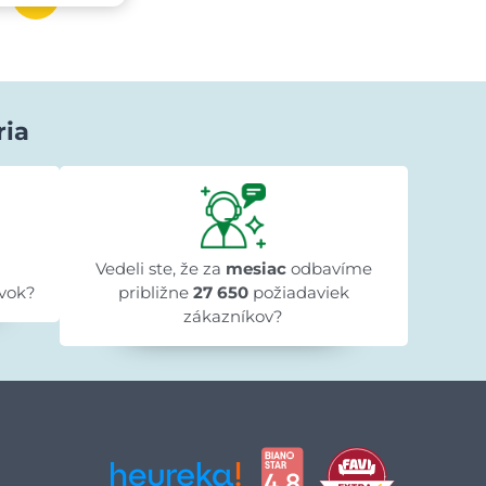
ria
Lenka Beniaková
pred 1 dňom
★★★★★
★★★★★
★★★★★
k
"Objednali sme knižnicu do detskej izby,
"Obje
objednávka bola vybavená rýchlo a tovar
Vedeli ste, že za
mesiac
odbavíme
do
je naozaj krásny. Ďakujeme"
vok?
približne
27 650
požiadaviek
zákazníkov?