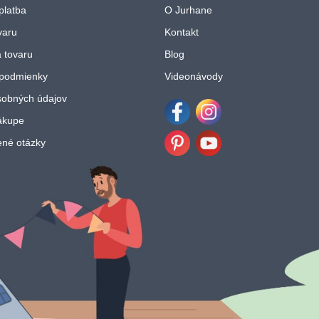
platba
O Jurhane
varu
Kontakt
 tovaru
Blog
podmienky
Videonávody
obných údajov
ákupe
Facebook
Instagram
ené otázky
Pinterest
Youtube