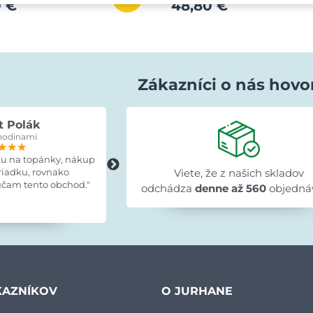
0 €
48,80 €
Zákazníci o nás hovo
t Polák
Lenka Bujňáčková
hodinami
pred 15 hodinami
★★★
★★★
★★★
★★★★★
★★★★★
★★★★★
ku na topánky, nákup
"Skvelé, tovar doručený včas, výrobo
riadku, rovnako
zodpovedá fotografiám, montážny
Viete, že z našich skladov
čam tento obchod."
návod prehľadný a všetky diely
odchádza
denne až 560
objedná
označené."
KAZNÍKOV
O JURHANE