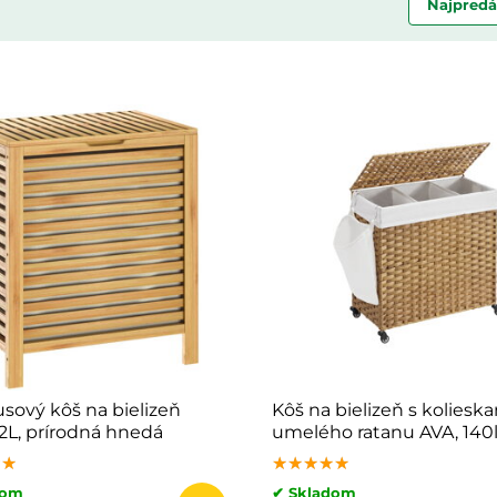
Najpredá
ový kôš na bielizeň
Kôš na bielizeň s kolieska
62L, prírodná hnedá
umelého ratanu AVA, 140l
prírodná hnedá
★★
★★
★★
★★★★★
★★★★★
★★★★★
dom
✔ Skladom