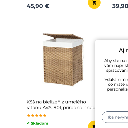
45,90 €
39,9
Aj 
Aby ste na n
vám napríkl
spracovaní
Vďaka nim v
čo máte r
personaliz
Kôš na bielizeň z umelého
Bambus
ratanu AVA, 90l, prírodná hnedá
DORA, 
★★★★★
★★★★★
★★★★★
★★★
★★★
★★★
Iba nevyh
✔ Skladom
✔ Skla