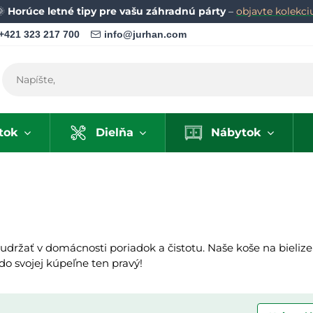
🌞
Horúce letné tipy pre vašu záhradnú párty
–
objavte kolekci
+421 323 217 700
info@jurhan.com
tok
Dielňa
Nábytok
 udržať v domácnosti poriadok a čistotu. Naše koše na bielize
o svojej kúpeľne ten pravý!