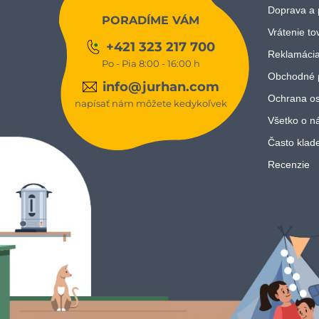
Doprava a 
PORADÍME VÁM
Vrátenie to
+421 323 217 700
Reklamácia
Po - Pia 8:00 - 16:00 h
Obchodné 
info@jurhan.com
Ochrana os
napísať nám môžete kedykoľvek
Všetko o n
Často klad
Recenzie