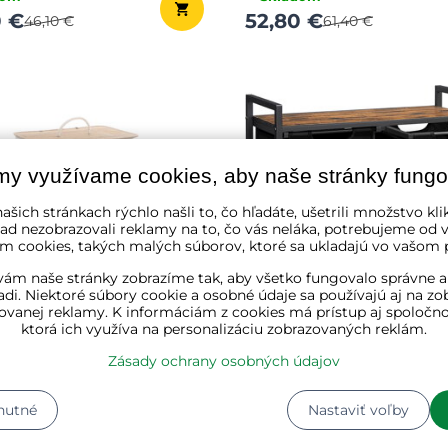
0 €
52,80 €
46,10 €
61,40 €
my využívame cookies, aby naše stránky fungo
ašich stránkach rýchlo našli to, čo hľadáte, ušetrili množstvo kli
ad nezobrazovali reklamy na to, čo vás neláka, potrebujeme od v
m cookies, takých malých súborov, ktoré sa ukladajú vo vašom p
ám naše stránky zobrazíme tak, aby všetko fungovalo správne a
adi. Niektoré súbory cookie a osobné údaje sa používajú aj na zo
ovanej reklamy. K informáciám z cookies má prístup aj spoločn
ktorá ich využíva na personalizáciu zobrazovaných reklám.
ový kôš na bielizeň
Kôš na bielizeň s policou
Zásady ochrany osobných údajov
72 l, prírodná hnedá
BERGEN, 2 x 46l, čierna/
★★
★★
★★
nutné
Nastaviť voľby
dom
✔ Skladom