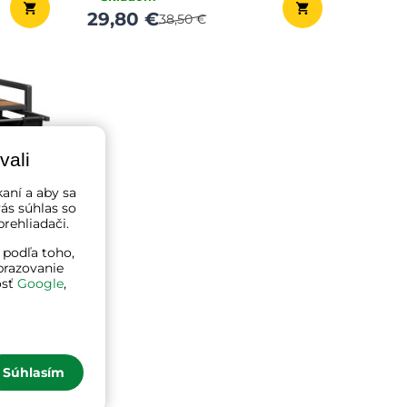
29,80 €
38,50 €
vali
kaní a aby sa
ás súhlas so
rehliadači.
 podľa toho,
brazovanie
osť
Google
,
hnedá
Súhlasím