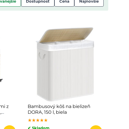
vanejšie
Dostupnosť
Cena
Najnovšie
mi z
Bambusový kôš na bielizeň
,
DORA, 150 l, biela
★★★★★
★★★★★
★★★★★
✔ Skladom