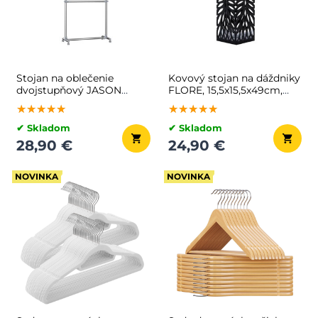
Stojan na oblečenie
Kovový stojan na dáždniky
dvojstupňový JASON
FLORE, 15,5x15,5x49cm,
93x49x113-198cm,
čierna
★★★★★
★★★★★
★★★★★
★★★★★
★★★★★
★★★★★
strieborná
✔ Skladom
✔ Skladom
28,90 €
24,90 €
NOVINKA
NOVINKA