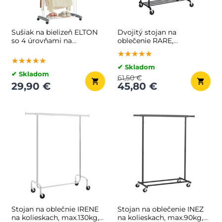
Sušiak na bielizeň ELTON
Dvojitý stojan na
so 4 úrovňami na
oblečenie RARE,
kolieskach,
vodovodné rúry
★★★★★
★★★★★
★★★★★
63,5x128x173cm, šedá/biela
100x59x162cm, čierna
★★★★★
★★★★★
★★★★★
✔ Skladom
✔ Skladom
61,50 €
29,90 €
45,80 €
Stojan na oblečnie IRENE
Stojan na oblečenie INEZ
na kolieskach, max.130kg,
na kolieskach, max.90kg,