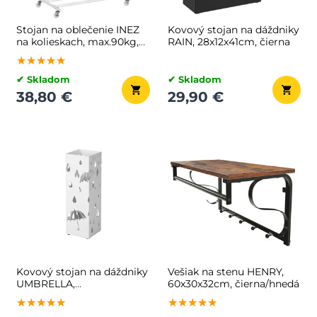
Stojan na oblečenie INEZ
Kovový stojan na dáždniky
na kolieskach, max.90kg,
RAIN, 28x12x41cm, čierna
83,5x45x160cm, biela
★★★★★
★★★★★
★★★★★
✔ Skladom
✔ Skladom
38,80 €
29,90 €
Kovový stojan na dáždniky
Vešiak na stenu HENRY,
UMBRELLA,
60x30x32cm, čierna/hnedá
15,5x15,5x49cm, biela
★★★★★
★★★★★
★★★★★
★★★★★
★★★★★
★★★★★