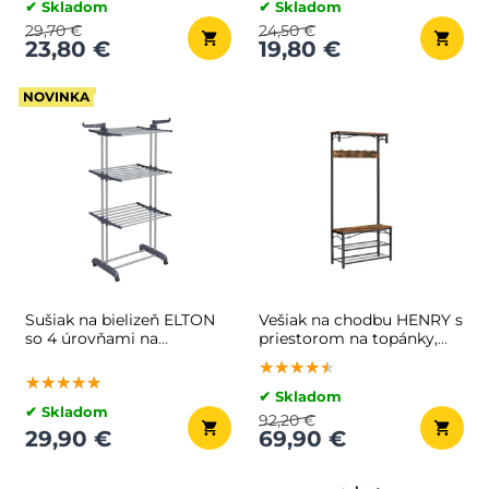
✔ Skladom
✔ Skladom
29,70 €
24,50 €
23,80 €
19,80 €
NOVINKA
Sušiak na bielizeň ELTON
Vešiak na chodbu HENRY s
so 4 úrovňami na
priestorom na topánky,
kolieskach,
80x30x178,5cm, hnedá/
★★★★★
★★★★★
★★★★★
63,5x128x173cm, šedá
čierna
★★★★★
★★★★★
★★★★★
✔ Skladom
✔ Skladom
92,20 €
29,90 €
69,90 €