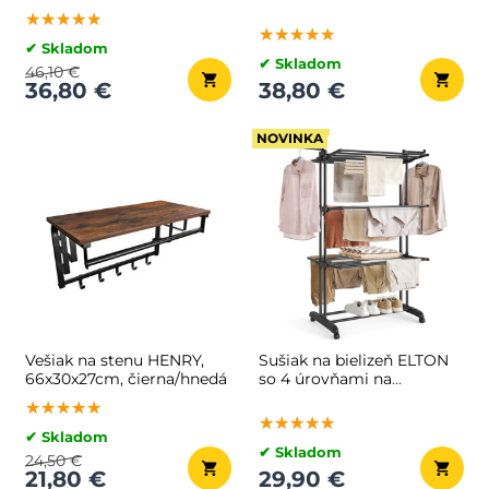
150x45x160cm, strieborná
83,5x45x160cm, čierna
★★★★★
★★★★★
★★★★★
★★★★★
★★★★★
★★★★★
✔ Skladom
✔ Skladom
46,10 €
36,80 €
38,80 €
NOVINKA
Vešiak na stenu HENRY,
Sušiak na bielizeň ELTON
66x30x27cm, čierna/hnedá
so 4 úrovňami na
kolieskach,
★★★★★
★★★★★
★★★★★
63,5x128x173cm, čierna
★★★★★
★★★★★
★★★★★
✔ Skladom
✔ Skladom
24,50 €
21,80 €
29,90 €