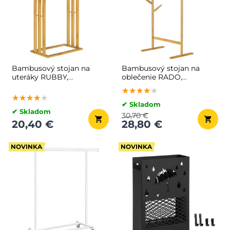
Bambusový stojan na
Bambusový stojan na
uteráky RUBBY,
oblečenie RADO,
40x24x82cm, hnedá
66x40x163,3cm, hnedá
★★★★★
★★★★★
★★★★★
★★★★★
★★★★★
★★★★★
✔ Skladom
✔ Skladom
30,70 €
20,40 €
28,80 €
NOVINKA
NOVINKA