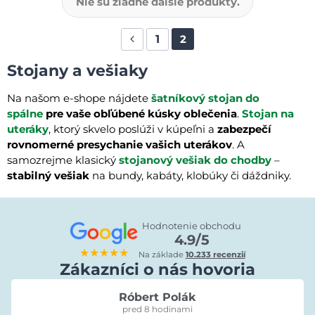
Nie sú žiadne ďalšie produkty.
1
2
Stojany a vešiaky
Na našom e-shope nájdete
šatníkový stojan do
spálne
pre vaše obľúbené kúsky oblečenia
.
Stojan na
uteráky
, ktorý skvelo poslúži v kúpeľni a
zabezpečí
rovnomerné presychanie vašich uterákov
. A
samozrejme klasický
stojanový vešiak do chodby
–
stabilný vešiak
na bundy, kabáty, klobúky či dáždniky.
Hodnotenie obchodu
4.9/5
★★★★★
Na základe
10.233 recenzií
Zákazníci o nás hovoria
Róbert Polák
pred 8 hodinami