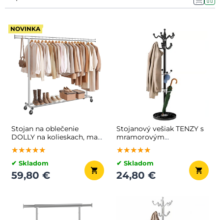
NOVINKA
Stojan na oblečenie
Stojanový vešiak TENZY s
DOLLY na kolieskach, max.
mramorovým
150 kg, 45x160-
podstavcom, 37x173cm,
★★★★★
★★★★★
★★★★★
★★★★★
★★★★★
★★★★★
200x161,5cm, strieborná
čierna
✔ Skladom
✔ Skladom
59,80 €
24,80 €