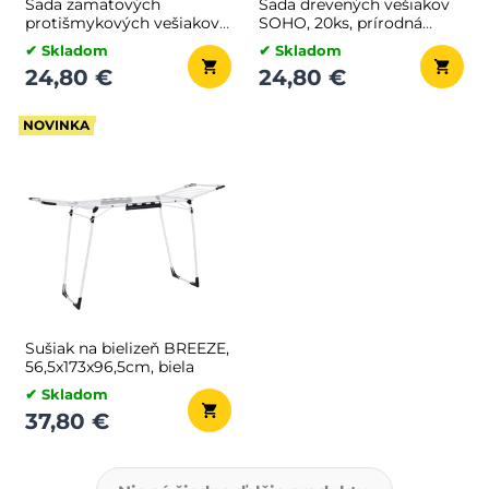
Sada zamatových
Sada drevených vešiakov
protišmykových vešiakov
SOHO, 20ks, prírodná
CHIC, 50ks, biela
hnedá
✔ Skladom
✔ Skladom
24,80 €
24,80 €
NOVINKA
Sušiak na bielizeň BREEZE,
56,5x173x96,5cm, biela
✔ Skladom
37,80 €