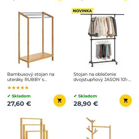
NOVINKA
Bambusový stojan na
Stojan na oblečenie
uteráky RUBBY s
dvojstupňový JASON 101-
kovovými tyčami a
165x49x113-180cm, čierna
★★★★★
★★★★★
★★★★★
policou , 51x31x85 cm,
hnedá/strieborná
✔ Skladom
✔ Skladom
27,60 €
28,90 €