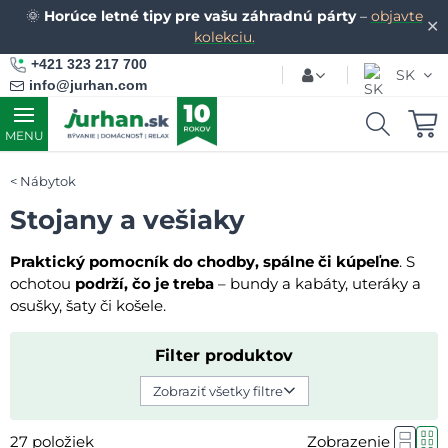
🌞
Horúce letné tipy pre vašu záhradnú párty
–
objavte
✕
kolekciu.
+421 323 217 700
SK
info@jurhan.com
MENU
Nábytok
Stojany a vešiaky
Praktický pomocník do chodby, spálne či kúpeľne
. S
ochotou
podrží, čo je treba
– bundy a kabáty, uteráky a
osušky, šaty či košele.
Filter produktov
Zobraziť všetky filtre
27
položiek
Zobrazenie