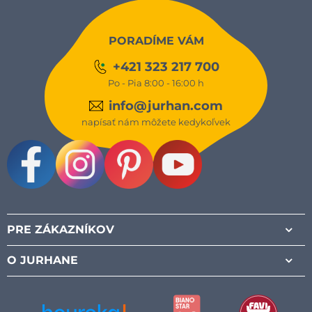
PORADÍME VÁM
+421 323 217 700
Po - Pia 8:00 - 16:00 h
info@jurhan.com
napísať nám môžete kedykoľvek
Facebook
Instagram
Pinterest
Youtube
PRE ZÁKAZNÍKOV
O JURHANE