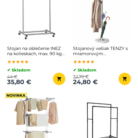
Stojan na oblečenie INEZ
Stojanový vešiak TENZY s
na kolieskach, max. 90 kg,
mramorovým
83,5x45x160cm, strieborná
podstavcom, 37x173cm,
★★★★★
★★★★★
★★★★★
★★★★★
★★★★★
★★★★★
biela
✔ Skladom
✔ Skladom
44 €
32,70 €
35,80 €
24,80 €
NOVINKA