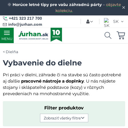
🌞
Horúce letné tipy pre vašu záhradnú párty
–
objavte
✕
kolekciu.
+421 323 217 700
SK
info@jurhan.com
MENU
Dielňa
Vybavenie do dielne
Pri práci v dielni, záhrade či na stavbe sú často potrebné
aj ďalšie
pracovné nástroje a doplnky
. U nás nájdete
stojany i sklápateľné podstavce (kozy) v rôznych
prevedeniach na mnohostranné využitie.
Filter produktov
Zobraziť všetky filtre