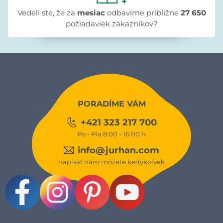
Vedeli ste, že za
mesiac
odbavíme približne
27 650
požiadaviek zákazníkov?
PORADÍME VÁM
+421 323 217 700
Po - Pia 8:00 - 16:00 h
info@jurhan.com
napísať nám môžete kedykoľvek
Facebook
Instagram
Pinterest
Youtube