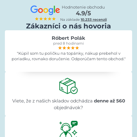
Hodnotenie obchodu
4.9/5
★★★★★
Na základe
10.233 recenzií
Zákazníci o nás hovoria
Róbert Polák
pred 8 hodinami
★★★★★
★★★★★
★★★★★
"Kúpil som tu poličku na topánky, nákup prebehol v
poriadku, rovnako doručenie. Odporúčam tento obchod."
Viete, že z našich skladov odchádza
denne až 560
objednávok?