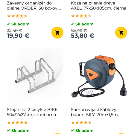
Závesný organizér do
Koza na pílenie dreva
dielne ORDER, 30 boxov,
AXEL, 77x50x105cm, čierna
64x2x38cm, červená/
★★★★★
★★★★★
★★★★★
★★★★★
★★★★★
★★★★★
čierna
✔ Skladom
✔ Skladom
22,50 €
59,40 €
19,90 €
53,80 €
Stojan na 2 bicykle BIKE,
Samonavíjací káblový
50x32x27cm, strieborná
bubon BILY, 20m+1,5m,
šedá/oranžová
★★★★★
★★★★★
★★★★★
★★★★★
★★★★★
★★★★★
✔ Skladom
✔ Skladom