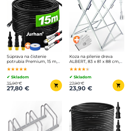
Súprava na čistenie
Koza na pílenie dreva
potrubia Premium, 15 m,
ALBERT, 83 x 81 x 88 cm,
čierna
strieborná
★★★★★
★★★★★
★★★★★
★★★★★
★★★★★
★★★★★
✔ Skladom
✔ Skladom
35,90 €
27,90 €
27,80 €
23,90 €