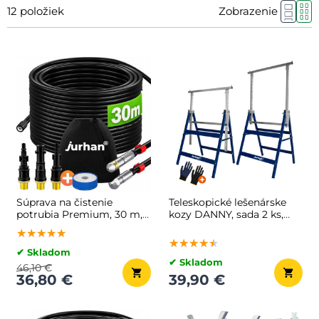
12
položiek
Zobrazenie
Súprava na čistenie
Teleskopické lešenárske
potrubia Premium, 30 m,
kozy DANNY, sada 2 ks,
čierna
max. 200 kg, 69x57x81-
★★★★★
★★★★★
★★★★★
130cm, strieborná/modrá
★★★★★
★★★★★
★★★★★
✔ Skladom
✔ Skladom
46,10 €
36,80 €
39,90 €