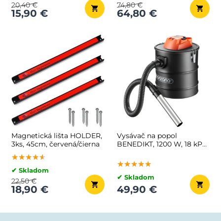
20,40 €
74,80 €
15,90 €
64,80 €
Magnetická lišta HOLDER,
Vysávač na popol
3ks, 45cm, červená/čierna
BENEDIKT, 1200 W, 18 kPa,
čierna/oranžová
★★★★★
★★★★★
★★★★★
★★★★★
★★★★★
★★★★★
✔ Skladom
✔ Skladom
22,50 €
18,90 €
49,90 €