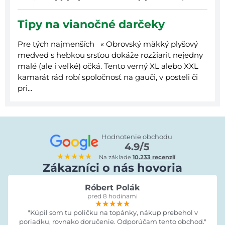
Tipy na vianočné darčeky
Pre tých najmenších « Obrovský mäkký plyšový
medveď s hebkou srsťou dokáže rozžiariť nejedny
malé (ale i veľké) očká. Tento verný XL alebo XXL
kamarát rád robí spoločnosť na gauči, v posteli či
pri...
Hodnotenie obchodu
4.9/5
★★★★★
Na základe
10.233 recenzií
Zákazníci o nás hovoria
Róbert Polák
pred 8 hodinami
★★★★★
★★★★★
★★★★★
"Kúpil som tu poličku na topánky, nákup prebehol v
poriadku, rovnako doručenie. Odporúčam tento obchod."