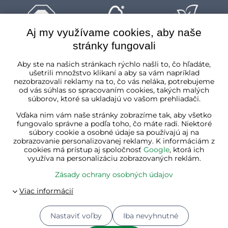
Aj my využívame cookies, aby naše
stránky fungovali
Slovenská republika
Aby ste na našich stránkach rýchlo našli to, čo hľadáte,
ušetrili množstvo klikaní a aby sa vám napríklad
nezobrazovali reklamy na to, čo vás neláka, potrebujeme
od vás súhlas so spracovaním cookies, takých malých
súborov, ktoré sa ukladajú vo vašom prehliadači.
Vďaka nim vám naše stránky zobrazíme tak, aby všetko
fungovalo správne a podľa toho, čo máte radi. Niektoré
súbory cookie a osobné údaje sa používajú aj na
zobrazovanie personalizovanej reklamy. K informáciám z
cookies má prístup aj spoločnosť
Google
, ktorá ich
využíva na personalizáciu zobrazovaných reklám.
Zásady ochrany osobných údajov
Nastaviť voľby
Iba nevyhnutné
© 2026
Jurhan.com 💚 | Všetky práva vyhradené