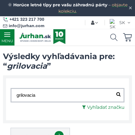
🌞
Horúce letné tipy pre vašu záhradnú párty
–
objavte
✕
kolekciu.
+421 323 217 700
SK
info@jurhan.com
MENU
Výsledky vyhľadávania pre:
“
grilovacia
”
Vyhľadať značku