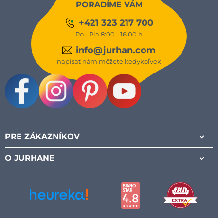
PORADÍME VÁM
+421 323 217 700
Po - Pia 8:00 - 16:00 h
info@jurhan.com
napísať nám môžete kedykoľvek
Facebook
Instagram
Pinterest
Youtube
PRE ZÁKAZNÍKOV
O JURHANE