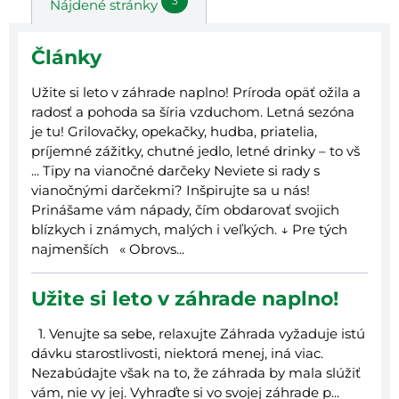
3
Nájdené stránky
Články
Užite si leto v záhrade naplno! Príroda opäť ožila a
radosť a pohoda sa šíria vzduchom. Letná sezóna
je tu! Grilovačky, opekačky, hudba, priatelia,
príjemné zážitky, chutné jedlo, letné drinky – to vš
... Tipy na vianočné darčeky Neviete si rady s
vianočnými darčekmi? Inšpirujte sa u nás!
Prinášame vám nápady, čím obdarovať svojich
blízkych i známych, malých i veľkých. ↓ Pre tých
najmenších « Obrovs...
Užite si leto v záhrade naplno!
1. Venujte sa sebe, relaxujte Záhrada vyžaduje istú
dávku starostlivosti, niektorá menej, iná viac.
Nezabúdajte však na to, že záhrada by mala slúžiť
vám, nie vy jej. Vyhraďte si vo svojej záhrade p...