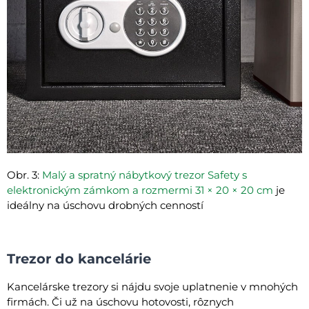
Obr. 3:
Malý a spratný nábytkový trezor Safety s
elektronickým zámkom a rozmermi 31 × 20 × 20 cm
je
ideálny na úschovu drobných cenností
Trezor do kancelárie
Kancelárske trezory si nájdu svoje uplatnenie v mnohých
firmách. Či už na úschovu hotovosti, rôznych