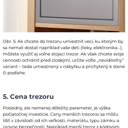
Obr. 5: Ak chcete do trezoru umiestniť veci, ku ktorým by
sa nemali dostať napríklad vaše deti (lieky, elektronika…),
môžete využiť aj voľne stojaci trezor. Ak však chcete svoje
cennosti ochrániť pred zlodejmi, určite voľte „neviditeľný“
variant – teda umiestnený v nábytku a prichytený k stene
či podlahe.
5. Cena trezoru
Posledný, ale nemenej dôležitý parameter, je výška
počiatočnej investície. Ceny menších trezorov sa môžu
líšiť v závislosti od ich veľkosti, materiálu, typu zámku a
úrovne bezpečnosti. Napríklad menší trezor s kódovým