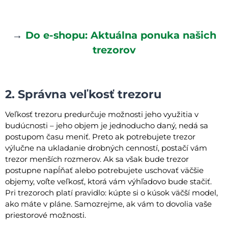
→
Do e-shopu: Aktuálna ponuka našich
trezorov
2. Správna veľkosť trezoru
Veľkosť trezoru predurčuje možnosti jeho využitia v
budúcnosti – jeho objem je jednoducho daný, nedá sa
postupom času meniť. Preto ak potrebujete trezor
výlučne na ukladanie drobných cenností, postačí vám
trezor menších rozmerov. Ak sa však bude trezor
postupne napĺňať alebo potrebujete uschovať väčšie
objemy, voľte veľkosť, ktorá vám výhľadovo bude stačiť.
Pri trezoroch platí pravidlo: kúpte si o kúsok väčší model,
ako máte v pláne. Samozrejme, ak vám to dovolia vaše
priestorové možnosti.