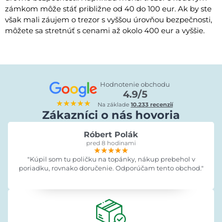
zámkom môže stáť približne od 40 do 100 eur. Ak by ste
však mali záujem o trezor s vyššou úrovňou bezpečnosti,
môžete sa stretnúť s cenami až okolo 400 eur a vyššie.
Hodnotenie obchodu
4.9/5
★★★★★
Na základe
10.233 recenzií
Zákazníci o nás hovoria
Róbert Polák
pred 8 hodinami
★★★★★
★★★★★
★★★★★
"Kúpil som tu poličku na topánky, nákup prebehol v
poriadku, rovnako doručenie. Odporúčam tento obchod."