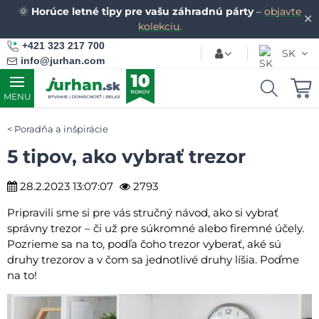
🌞
Horúce letné tipy pre vašu záhradnú párty
–
objavte
✕
kolekciu.
+421 323 217 700
SK
info@jurhan.com
MENU
Poradňa a inšpirácie
5 tipov, ako vybrať trezor
28.2.2023 13:07:07
2793
Pripravili sme si pre vás stručný návod, ako si vybrať
správny trezor – či už pre súkromné alebo firemné účely.
Pozrieme sa na to, podľa čoho trezor vyberať, aké sú
druhy trezorov a v čom sa jednotlivé druhy líšia. Poďme
na to!