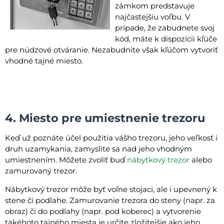
zámkom predstavuje
najčastejšiu voľbu. V
prípade, že zabudnete svoj
kód, máte k dispozícii kľúče
pre núdzové otváranie. Nezabudnite však kľúčom vytvoriť
vhodné tajné miesto.
4. Miesto pre umiestnenie trezoru
Keď už poznáte účel použitia vášho trezoru, jeho veľkosť i
druh uzamykania, zamyslite sa nad jeho vhodným
umiestnením. Môžete zvoliť buď
nábytkový trezor
alebo
zamurovaný trezor.
Nábytkový trezor môže byť voľne stojaci, ale i upevnený k
stene či podlahe. Zamurovanie trezora do steny (napr. za
obraz) či do podlahy (napr. pod koberec) a vytvorenie
takéhoto tajného miesta je určite zložitejšie ako jeho