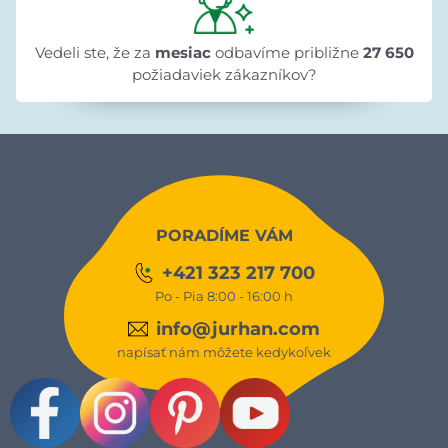
Vedeli ste, že za
mesiac
odbavíme približne
27 650
požiadaviek zákazníkov?
PORADÍME VÁM
+421 323 217 700
Po - Pia 8:00 - 16:00 h
info@jurhan.com
napísať nám môžete kedykoľvek