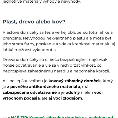
jednotlivé materiály výhody a nevýhody.
Plast, drevo alebo kov?
Plastové domčeky sa tešia veľkej obľube, sú totiž ľahké a
prenosné. Nevýhodou nekvalitného plastu ale môže byť
jeho strata farby, praskanie a vďaka krehkosti materiálu aj
ľahká možnosť vykradnutia.
Drevené domčeky sú o niečo bezpečnejšie, majú však
horšie odvetrávanie a vie sa v nich držať vlhkosť, čo
neprospieva záhradnému náradiu a napomáha korózii.
Asi najlepšou voľbou je
kovový záhradný domček
, ktorý
je
z pevného antikorózneho materiálu
, má
zabezpečené odvetrávanie
a je
odolný
nielen
voči
vrtochom počasia
, ale
aj voči zlodejom
.
--->
NÁŠ TIP: Kovové záhradné domčeky s rozlohou od