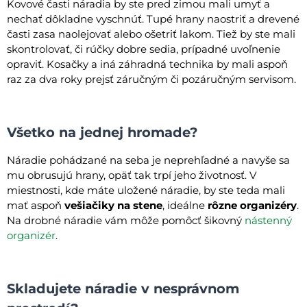
Kovové časti náradia by ste pred zimou mali umyť a
nechať dôkladne vyschnúť. Tupé hrany naostriť a drevené
časti zasa naolejovať alebo ošetriť lakom. Tiež by ste mali
skontrolovať, či rúčky dobre sedia, prípadné uvoľnenie
opraviť. Kosačky a iná záhradná technika by mali aspoň
raz za dva roky prejsť záručným či pozáručným servisom.
Všetko na jednej hromade?
Náradie pohádzané na seba je neprehľadné a navyše sa
mu obrusujú hrany, opäť tak trpí jeho životnosť. V
miestnosti, kde máte uložené náradie, by ste teda mali
mať aspoň
vešiačiky na stene
, ideálne
rôzne organizéry
.
Na drobné náradie vám môže pomôcť šikovný
nástenný
organizér
.
Skladujete náradie v nesprávnom