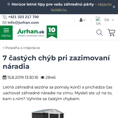
🌞
Horúce letné tipy pre vašu záhradnú párty
–
objavte
✕
kolekciu.
+421 323 217 700
SK
info@jurhan.com
MENU
Poradňa a inšpirácie
7 častých chýb pri zazimovaní
náradia
15.8.2019 13:30:16
2846
Letná záhradná sezóna sa pomaly končí a prichádza čas
uschovať záhradné náradie na zimu. Mysleli ste už na to,
kam s ním? Vyhnite sa častým chybám.