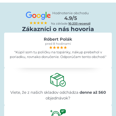
Hodnotenie obchodu
4.9/5
★★★★★
Na základe
10.233 recenzií
Zákazníci o nás hovoria
Róbert Polák
pred 8 hodinami
★★★★★
★★★★★
★★★★★
"Kúpil som tu poličku na topánky, nákup prebehol v
poriadku, rovnako doručenie. Odporúčam tento obchod."
Viete, že z našich skladov odchádza
denne až 560
objednávok?