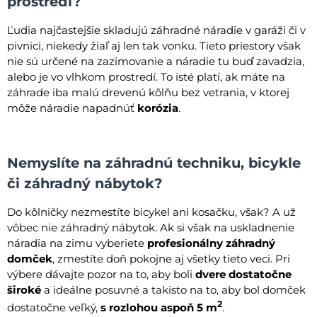
prostredí?
Ľudia najčastejšie skladujú záhradné náradie v garáži či v
pivnici, niekedy žiaľ aj len tak vonku. Tieto priestory však
nie sú určené na zazimovanie a náradie tu buď zavadzia,
alebo je vo vlhkom prostredí. To isté platí, ak máte na
záhrade iba malú drevenú kôlňu bez vetrania, v ktorej
môže náradie napadnúť
korózia
.
Nemyslíte na záhradnú techniku, bicykle
či záhradný nábytok?
Do kôlničky nezmestíte bicykel ani kosačku, však? A už
vôbec nie záhradný nábytok. Ak si však na uskladnenie
náradia na zimu vyberiete
profesionálny záhradný
domček
, zmestíte doň pokojne aj všetky tieto veci. Pri
výbere dávajte pozor na to, aby boli
dvere dostatočne
široké
a ideálne posuvné a takisto na to, aby bol domček
2
dostatočne veľký,
s rozlohou aspoň 5 m
.