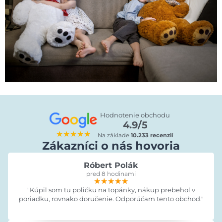
Hodnotenie obchodu
4.9/5
★★★★★
Na základe
10.233 recenzií
Zákazníci o nás hovoria
Róbert Polák
pred 8 hodinami
★★★★★
★★★★★
★★★★★
"Kúpil som tu poličku na topánky, nákup prebehol v
poriadku, rovnako doručenie. Odporúčam tento obchod."