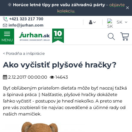
🌞
Horúce letné tipy pre vašu záhradnú párty
–
objavte
✕
kolekciu.
+421 323 217 700
SK
info@jurhan.com
MENU
Poradňa a inšpirácie
Ako vyčistiť plyšové hračky?
2.12.2017 00:00:00
14643
Byť obľúbeným priateľom dieťaťa môže byť naozaj ťažká
a špinavá práca :) Našťastie, plyšové hračky dokážete
ľahko vyčistiť - postupov je hneď niekoľko. A preto sme
pre vás zozbierali tie najviac osvedčené a účinné rady od
našich mamičiek.