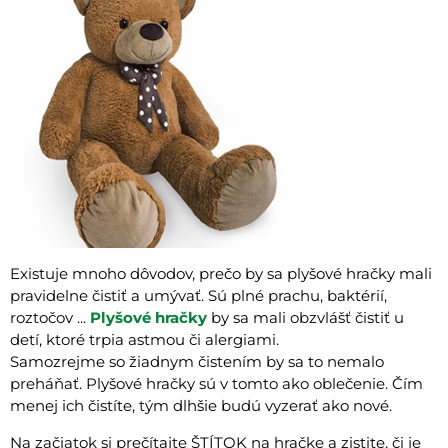
Existuje mnoho dôvodov, prečo by sa plyšové hračky mali
pravidelne čistiť a umývať. Sú plné prachu, baktérií,
roztočov ...
Plyšové hračky
by sa mali obzvlášť čistiť u
detí, ktoré trpia astmou či alergiami.
Samozrejme so žiadnym čistením by sa to nemalo
preháňať. Plyšové hračky sú v tomto ako oblečenie. Čím
menej ich čistíte, tým dlhšie budú vyzerať ako nové.
Na začiatok si prečítajte ŠTÍTOK na hračke a zistite, či je