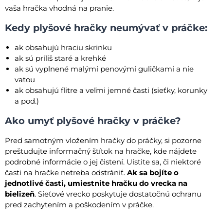
vaša hračka vhodná na pranie.
Kedy plyšové hračky neumývať v práčke:
ak obsahujú hraciu skrinku
ak sú príliš staré a krehké
ak sú vyplnené malými penovými guličkami a nie
vatou
ak obsahujú flitre a veľmi jemné časti (sieťky, korunky
a pod.)
Ako umyť plyšové hračky v práčke?
Pred samotným vložením hračky do práčky, si pozorne
preštudujte informačný štítok na hračke, kde nájdete
podrobné informácie o jej čistení. Uistite sa, či niektoré
časti na hračke netreba odstrániť.
Ak sa bojíte o
jednotlivé časti, umiestnite hračku do vrecka na
bielizeň
. Sieťové vrecko poskytuje dostatočnú ochranu
pred zachytením a poškodením v práčke.