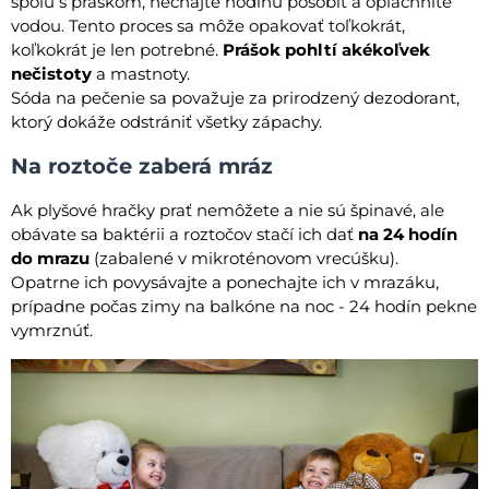
spolu s práškom, nechajte hodinu pôsobiť a opláchnite
vodou. Tento proces sa môže opakovať toľkokrát,
koľkokrát je len potrebné.
Prášok pohltí akékoľvek
nečistoty
a mastnoty.
Sóda na pečenie sa považuje za prirodzený dezodorant,
ktorý dokáže odstrániť všetky zápachy.
Na roztoče zaberá mráz
Ak plyšové hračky prať nemôžete a nie sú špinavé, ale
obávate sa baktérii a roztočov stačí ich dať
na 24 hodín
do mrazu
(zabalené v mikroténovom vrecúšku).
Opatrne ich povysávajte a ponechajte ich v mrazáku,
prípadne počas zimy na balkóne na noc - 24 hodín pekne
vymrznúť.