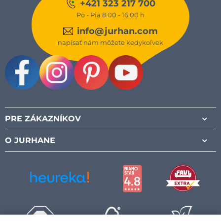
+421 323 217 700
Po - Pia 8:00 - 16:00 h
info@jurhan.com
napísať nám môžete kedykoľvek
Facebook
Instagram
Pinterest
Youtube
PRE ZÁKAZNÍKOV
O JURHANE