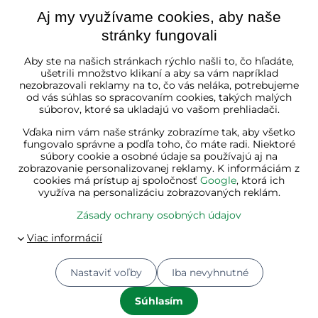
Aj my využívame cookies, aby naše
stránky fungovali
Slovenská republika
Aby ste na našich stránkach rýchlo našli to, čo hľadáte,
ušetrili množstvo klikaní a aby sa vám napríklad
nezobrazovali reklamy na to, čo vás neláka, potrebujeme
od vás súhlas so spracovaním cookies, takých malých
súborov, ktoré sa ukladajú vo vašom prehliadači.
Vďaka nim vám naše stránky zobrazíme tak, aby všetko
fungovalo správne a podľa toho, čo máte radi. Niektoré
súbory cookie a osobné údaje sa používajú aj na
zobrazovanie personalizovanej reklamy. K informáciám z
cookies má prístup aj spoločnosť
Google
, ktorá ich
využíva na personalizáciu zobrazovaných reklám.
Zásady ochrany osobných údajov
Nastaviť voľby
Iba nevyhnutné
© 2026
Jurhan.com 💚 | Všetky práva vyhradené
Predvoľby súkromia
Zásady ochrany osobných údajov
Súhlasím
Stav objednávky