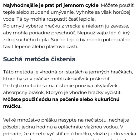
Najvhodnejšie je prať pri jemnom cykle
. Môžete použiť
teplé alebo studené umývanie. Vyhnite sa však horúcej
vode. Tá by mohla rozpustiť časť lepidla.
Po umytí vyberte hračku z vrecka a niekam ju zaveste,
aby mohla poriadne preschnúť. Nepoužívajte fén či iný
zdroj suchého tepla. Suché teplo by mohlo potenciálne
taviť lepené alebo plastové časti.
Suchá metóda čistenia
Táto metóda je vhodná pri starších a jemných hračkách,
ktoré by sa v práčke mohli akokoľvek poškodiť.
Pri tejto metóde sa na čistenie používa akýkoľvek
absorpčný prášok, ktorým je vhodné hračky vyčistiť.
Môžete použiť sódu na pečenie alebo kukuričnú
múčku.
Veľké množstvo prášku nasypte na nečistotu, nechajte
pôsobiť jednu hodinu a opláchnite vlažnou vodou. V
prípade, že chcete vyčistiť celú hračku, vložte ju do vrecka