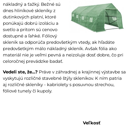
nákladný a ťažký. Bežné sú
dnes hliníkové skleníky z
dutinkových platní, ktoré
ponúkajú dobrú izoláciu a
svetlo a pritom sú cenovo
dostupné a ľahké. Fóliový
skleník sa odporúča predovšetkým vtedy, ak hľadáte
predovšetkým málo nákladný skleník. Avšak fólia ako
materiál nie je veľmi pevná a neizoluje dosť dobre, čo pri
celoročnej prevádzke badať.
Vedeli ste, že...?
Práve v záhradnej a krajinnej výstavbe sa
vyskytujú rozličné stavebné štýly skleníkov. K ním patria
aj rozličné skleníky - kabriolety s posuvnou strechou,
fóliové tunely či kupoly.
Veľkosť