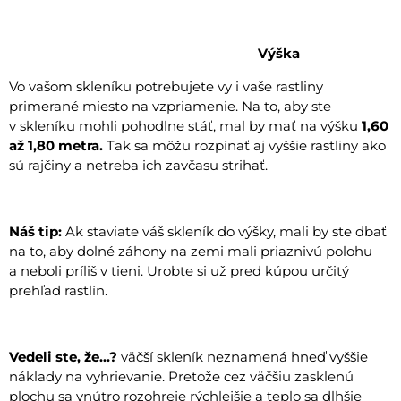
Výška
Vo vašom skleníku potrebujete vy i vaše rastliny
primerané miesto na vzpriamenie. Na to, aby ste
v skleníku mohli pohodlne stáť, mal by mať na výšku
1,60
až 1,80 metra.
Tak sa môžu rozpínať aj vyššie rastliny ako
sú rajčiny a netreba ich zavčasu strihať.
Náš tip:
Ak staviate váš skleník do výšky, mali by ste dbať
na to, aby dolné záhony na zemi mali priaznivú polohu
a neboli príliš v tieni. Urobte si už pred kúpou určitý
prehľad rastlín.
Vedeli ste, že...?
väčší skleník neznamená hneď vyššie
náklady na vyhrievanie. Pretože cez väčšiu zasklenú
plochu sa vnútro rozohreje rýchlejšie a teplo sa dlhšie