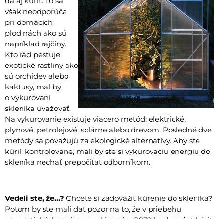
dá aj kúriť. To sa
však neodporúča
pri domácich
plodinách ako sú
napríklad rajčiny.
Kto rád pestuje
exotické rastliny ako
sú orchidey alebo
kaktusy, mal by
o vykurovaní
skleníka uvažovať.
Na vykurovanie existuje viacero metód: elektrické,
plynové, petrolejové, solárne alebo drevom. Posledné dve
metódy sa považujú za ekologické alternatívy. Aby ste
kúrili kontrolovane, mali by ste si vykurovaciu energiu do
skleníka nechať prepočítať odborníkom.
Vedeli ste, že...?
Chcete si zadovážiť kúrenie do skleníka?
Potom by ste mali dať pozor na to, že v priebehu