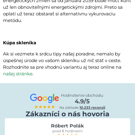
energetických zmien sa od januára 2039 bude môcť kúriť
už len obnoviteľnými energetickými zdrojmi. Preto sa
oplatí už teraz obstarať si alternatívnu vykurovaciu
metódu.
Kúpa skleníka
Ak si vezmete k srdcu tipy našej poradne, nemalo by
úspešnej úrode vo vašom skleníku už nič stáť v ceste.
Rozhodnite sa pre vhodnú variantu aj teraz online na
našej stránke
.
Hodnotenie obchodu
4.9/5
★★★★★
Na základe
10.233 recenzií
Zákazníci o nás hovoria
Róbert Polák
pred 8 hodinami