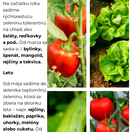
Na začiatku roka
sadíme
rýchlorastúcu
zeleninu tolerantnú
na chlad, ako
šaláty, reďkovky
a pod..
Od marca sa
sadia o. i.
bylinky,
špenát, mangold,
rajčiny a tekvica.
Leto
Od mája sadíme do
skleníka teplomilnú
zeleninu, ktorá sa
zbiera na sklonku
leta – napr.
rajčiny,
baklažán, paprika,
uhorky, melóny
alebo cuketu.
Od