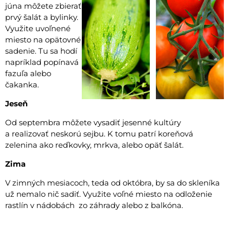
júna môžete zbierať
prvý šalát a bylinky.
Využite uvoľnené
miesto na opätovné
sadenie. Tu sa hodí
napríklad popínavá
fazuľa alebo
čakanka.
Jeseň
Od septembra môžete vysadiť jesenné kultúry
a realizovať neskorú sejbu. K tomu patrí koreňová
zelenina ako reďkovky, mrkva, alebo opäť šalát.
Zima
V zimných mesiacoch, teda od októbra, by sa do skleníka
už nemalo nič sadiť. Využite voľné miesto na odloženie
rastlín v nádobách zo záhrady alebo z balkóna.