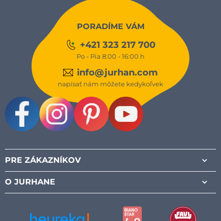
PORADÍME VÁM
+421 323 217 700
Po - Pia 8:00 - 16:00 h
info@jurhan.com
napísať nám môžete kedykoľvek
Facebook
Instagram
Pinterest
Youtube
PRE ZÁKAZNÍKOV
O JURHANE