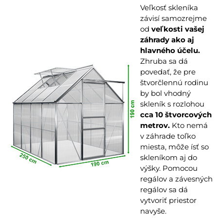
Veľkosť skleníka
závisí samozrejme
od
veľkosti vašej
záhrady ako aj
hlavného účelu.
Zhruba sa dá
povedať, že pre
štvorčlennú rodinu
by bol vhodný
skleník s rozlohou
cca 10 štvorcových
metrov.
Kto nemá
v záhrade toľko
miesta, môže ísť so
skleníkom aj do
výšky. Pomocou
regálov a závesných
regálov sa dá
vytvoriť priestor
navyše.