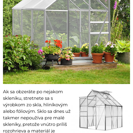
Ak sa obzeráte po nejakom
skleníku, stretnete sa s
výrobkom zo skla, hliníkovým
alebo fóliovým. Sklo sa dnes už
takmer nepoužíva pre malé
skleníky, pretože vnútro príliš
rozohrieva a materiál je