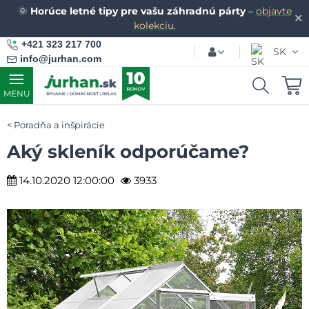
🌞
Horúce letné tipy pre vašu záhradnú párty
–
objavte
✕
kolekciu.
+421 323 217 700
SK
info@jurhan.com
MENU
Poradňa a inšpirácie
Aký skleník odporúčame?
14.10.2020 12:00:00
3933