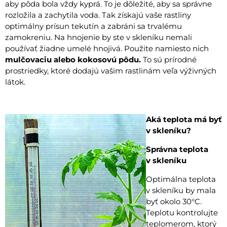
aby pôda bola vždy kyprá. To je dôležité, aby sa správne
rozložila a zachytila voda. Tak získajú vaše rastliny
optimálny prísun tekutín a zabráni sa trvalému
zamokreniu. Na hnojenie by ste v skleníku nemali
používať žiadne umelé hnojivá. Použite namiesto nich
mulčovaciu alebo kokosovú pôdu.
To sú prírodné
prostriedky, ktoré dodajú vašim rastlinám veľa výživných
látok.
Aká teplota má byť
v skleníku?
Správna teplota
v skleníku
Optimálna teplota
v skleníku by mala
byť okolo 30°C.
Teplotu kontrolujte
teplomerom, ktorý