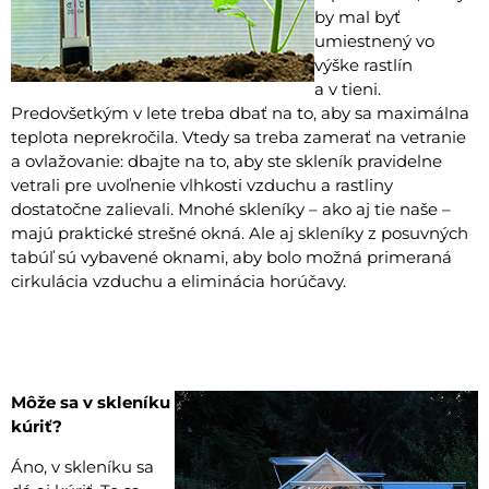
by mal byť
umiestnený vo
výške rastlín
a v tieni.
Predovšetkým v lete treba dbať na to, aby sa maximálna
teplota neprekročila. Vtedy sa treba zamerať na vetranie
a ovlažovanie: dbajte na to, aby ste skleník pravidelne
vetrali pre uvoľnenie vlhkosti vzduchu a rastliny
dostatočne zalievali. Mnohé skleníky – ako aj tie naše –
majú praktické strešné okná. Ale aj skleníky z posuvných
tabúľ sú vybavené oknami, aby bolo možná primeraná
cirkulácia vzduchu a eliminácia horúčavy.
Môže sa v skleníku
kúriť?
Áno, v skleníku sa