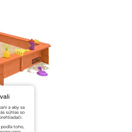
vali
kaní a aby sa
ás súhlas so
rehliadači.
 podľa toho,
brazovanie