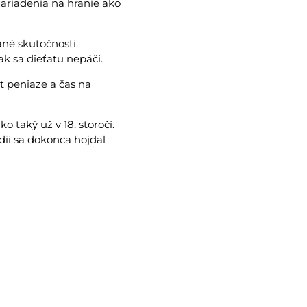
ariadenia na hranie ako
ané skutočnosti.
ak sa dieťaťu nepáči.
ť peniaze a čas na
o taký už v 18. storočí.
dii sa dokonca hojdal