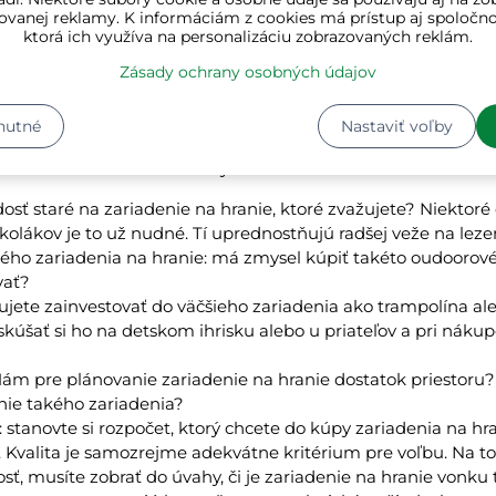
ovanej reklamy. K informáciám z cookies má prístup aj spoločn
ktorá ich využíva na personalizáciu zobrazovaných reklám.
Zásady ochrany osobných údajov
nutné
Nastaviť voľby
etských zariadeniach na hranie vonku?
riadenia na hranie vonku by ste mali dbať na nasledovné fa
 dosť staré na zariadenie na hranie, ktoré zvažujete? Niektoré 
školákov je to už nudné. Tí uprednostňujú radšej veže na lez
ého zariadenia na hranie: má zmysel kúpiť takéto oudoorov
vať?
nujete zainvestovať do väčšieho zariadenia ako trampolína al
skúšať si ho na detskom ihrisku alebo u priateľov a pri nákup
ám pre plánovanie zariadenie na hranie dostatok priestoru
nie takého zariadenia?
 stanovte si rozpočet, ktorý chcete do kúpy zariadenia na hr
 Kvalita je samozrejme adekvátne kritérium pre voľbu. Na to, 
ť, musíte zobrať do úvahy, či je zariadenie na hranie vonku