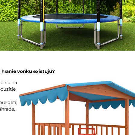
a hranie vonku existujú?
denie na
použitie
re deti,
áhrade,