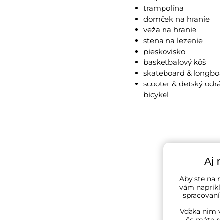
trampolína
domček na hranie
veža na hranie
stena na lezenie
pieskovisko
basketbalový kôš
skateboard & longb
scooter & detský odr
bicykel
Aj 
Aby ste na n
vám napríkl
spracovaní
Vďaka nim v
čo máte r