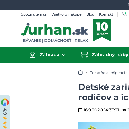
Spoznajte nás
Všetko o nákupe
Blog
Kontakt
Záhrada
Záhradný náby
Úvod
Poradňa a inšpirácie
Detské zari
rodičov a ic
16.9.2020 14:37:21
2