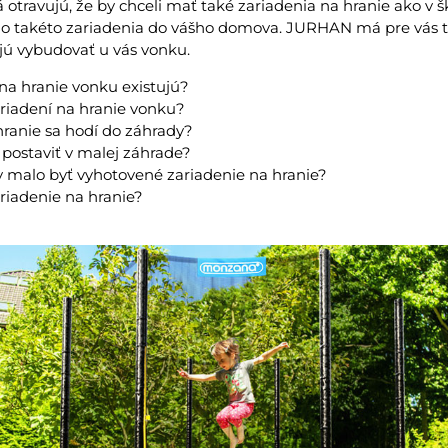
 otravujú, že by chceli mať také zariadenia na hranie ako v šk
o takéto zariadenia do vášho domova. JURHAN má pre vás tip
jú vybudovať u vás vonku.
na hranie vonku existujú?
riadení na hranie vonku?
hranie sa hodí do záhrady?
 postaviť v malej záhrade?
 malo byť vyhotovené zariadenie na hranie?
riadenie na hranie?