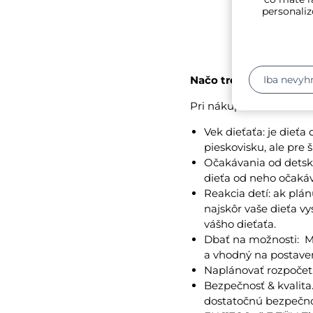
personaliz
Iba nevyh
Načo treba dbať pri d
Pri nákupe detského za
Vek dieťaťa: je dieťa
pieskovisku, ale pre 
Očakávania od detsk
dieťa od neho očaká
Reakcia detí: ak plá
najskôr vaše dieťa vy
vášho dieťaťa.
Dbať na možnosti: M
a vhodný na postave
Naplánovať rozpočet:
Bezpečnosť & kvalita.
dostatočnú bezpečnos