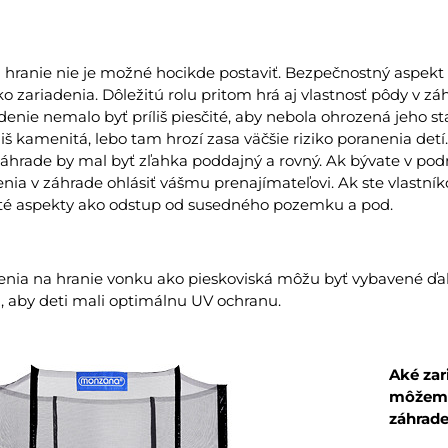
hranie nie je možné hocikde postaviť. Bezpečnostný aspekt 
o zariadenia. Dôležitú rolu pritom hrá aj vlastnosť pôdy v zá
enie nemalo byť príliš piesčité, aby nebola ohrozená jeho sta
iš kamenitá, lebo tam hrozí zasa väčšie riziko poranenia detí
záhrade by mal byť zľahka poddajný a rovný. Ak bývate v pod
nia v záhrade ohlásiť vášmu prenajímateľovi. Ak ste vlastník
ité aspekty ako odstup od susedného pozemku a pod.
enia na hranie vonku ako pieskoviská môžu byť vybavené ďa
, aby deti mali optimálnu UV ochranu.
Aké zar
môžem 
záhrad