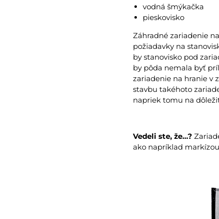
vodná šmýkačka
pieskovisko
Záhradné zariadenie na 
požiadavky na stanovisk
by stanovisko pod zariad
by pôda nemala byť príl
zariadenie na hranie v 
stavbu takéhoto zariade
napriek tomu na dôlež
Vedeli ste, že...?
Zariad
ako napríklad markízou