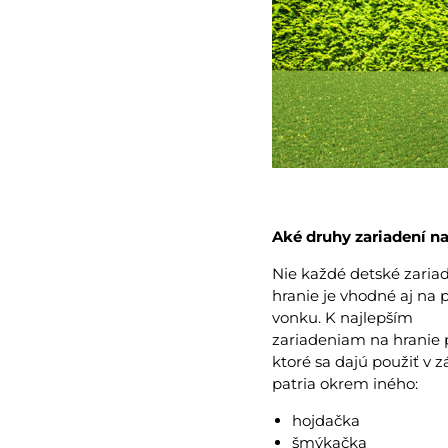
Aké druhy zariadení n
Nie každé detské zaria
hranie je vhodné aj na 
vonku. K najlepším
zariadeniam na hranie p
ktoré sa dajú použiť v z
patria okrem iného:
hojdačka
šmýkačka