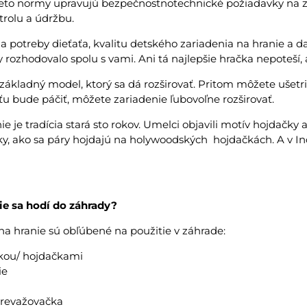
Tieto normy upravujú bezpečnostnotechnické požiadavky na z
ntrolu a údržbu.
na potreby dieťaťa, kvalitu detského zariadenia na hranie a d
 rozhodovalo spolu s vami. Ani tá najlepšie hračka nepoteší, 
základný model, ktorý sa dá rozširovať. Pritom môžete ušetri
aťu bude páčiť, môžete zariadenie ľubovoľne rozširovať.
e je tradícia stará sto rokov. Umelci objavili motív hojdačky ak
tky, ako sa páry hojdajú na holywoodských hojdačkách. A v In
ie sa hodí do záhrady?
na hranie sú obľúbené na použitie v záhrade:
čkou/ hojdačkami
ie
prevažovačka