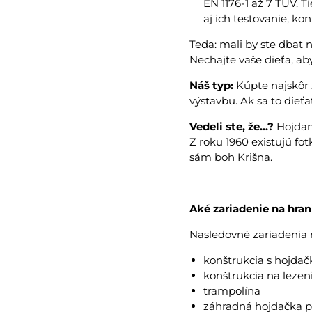
EN 1176-1 až 7 TÜV. 
aj ich testovanie, ko
Teda: mali by ste dbať 
Nechajte vaše dieťa, aby
Náš typ:
Kúpte najskôr 
výstavbu. Ak sa to dieť
Vedeli ste, že...?
Hojdani
Z roku 1960 existujú fo
sám boh Krišna.
Aké zariadenie na hran
Nasledovné zariadenia 
konštrukcia s hojda
konštrukcia na lezen
trampolína
záhradná hojdačka 