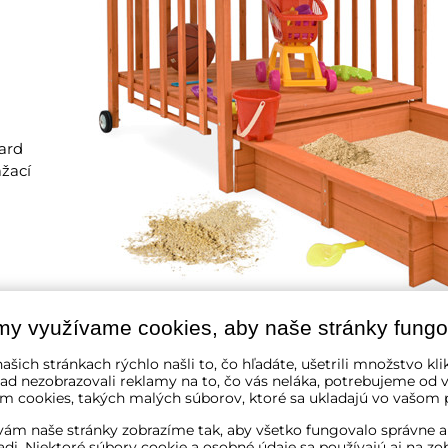
oard
ážací
my využívame cookies, aby naše stránky fungo
ašich stránkach rýchlo našli to, čo hľadáte, ušetrili množstvo kli
ad nezobrazovali reklamy na to, čo vás neláka, potrebujeme od v
m cookies, takých malých súborov, ktoré sa ukladajú vo vašom p
ám naše stránky zobrazíme tak, aby všetko fungovalo správne a
adi. Niektoré súbory cookie a osobné údaje sa používajú aj na zo