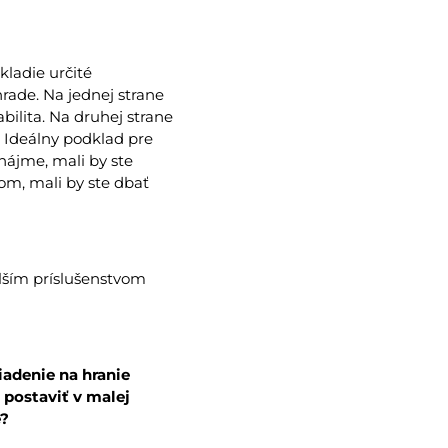
kladie určité
hrade. Na jednej strane
bilita. Na druhej strane
. Ideálny podklad pre
nájme, mali by ste
om, mali by ste dbať
lším príslušenstvom
iadenie na hranie
postaviť v malej
e?