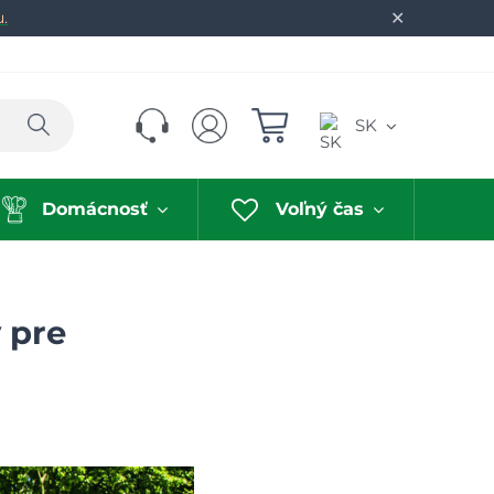
✕
u.
Hľadať
SK
Domácnosť
Voľný čas
 pre