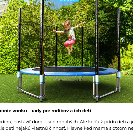
ranie vonku – rady pre rodičov a ich deti
i rodinu, postaviť dom - sen mnohých. Ale keď už prídu deti a
tie deti nejakú vlastnú činnosť. Hlavne keď mama s otcom nem