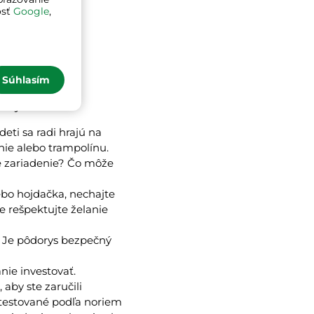
osť
Google
,
Súhlasím
ktory:
deti sa radi hrajú na
enie alebo trampolínu.
é zariadenie? Čo môže
ebo hojdačka, nechajte
e rešpektujte želanie
? Je pôdorys bezpečný
anie investovať.
aby ste zaručili
 testované podľa noriem