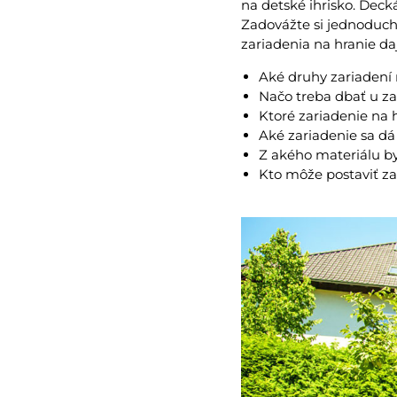
na detské ihrisko. Decká
Zadovážte si jednoduch
zariadenia na hranie da
Aké druhy zariadení 
Načo treba dbať u za
Ktoré zariadenie na 
Aké zariadenie sa dá
Z akého materiálu by
Kto môže postaviť za