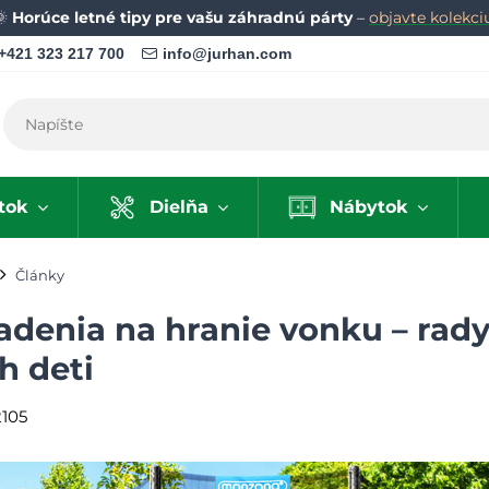
🌞
Horúce letné tipy pre vašu záhradnú párty
–
objavte kolekci
+421 323 217 700
info@jurhan.com
tok
Dielňa
Nábytok
Články
adenia na hranie vonku – rady
h deti
105