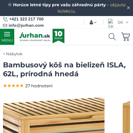
🌞
Horúce letné tipy pre vašu záhradnú párty
–
objavte
✕
kolekciu.
+421 323 217 700
SK
info@jurhan.com
MENU
Nábytok
Bambusový kôš na bielizeň ISLA,
62L, prírodná hnedá
★★★★★
★★★★★
★★★★★
27 hodnotení