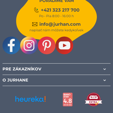
PORADÍME VÁM
+421 323 217 700
Po - Pia 8:00 - 16:00 h
info@jurhan.com
napísať nám môžete kedykoľvek
Facebook
Instagram
Pinterest
Youtube
PRE ZÁKAZNÍKOV
O JURHANE