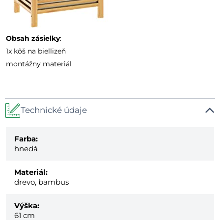
Obsah zásielky
:
1x kôš na biellizeň
montážny materiál
Technické údaje
Farba:
hnedá
Materiál:
drevo, bambus
Výška:
61 cm