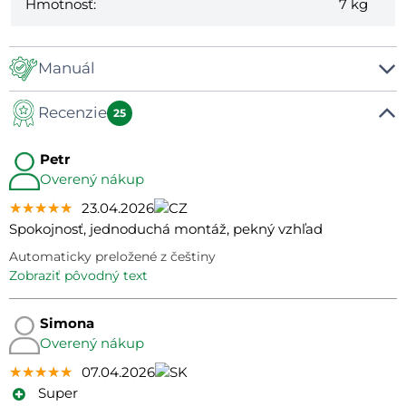
Hmotnosť:
7 kg
Manuál
Recenzie
Manuál
25
Petr
Overený nákup
★★★★★
★★★★★
★★★★★
23.04.2026
Spokojnosť, jednoduchá montáž, pekný vzhľad
Automaticky preložené z češtiny
zobraziť pôvodný text
Simona
Overený nákup
★★★★★
★★★★★
★★★★★
07.04.2026
Super