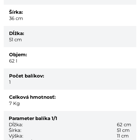
Šírka:
36 cm
Dĺžka:
51 cm
Objem:
62 l
Počet balíkov:
1
Celková hmotnosť:
7
Kg
Parameter balíka
1/1
Dĺžka:
62 cm
Šírka:
51 cm
Výška:
11 cm