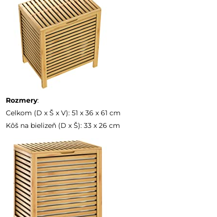
Rozmery
:
Celkom (D x Š x V): 51 x 36 x 61 cm
Kôš na bielizeň (D x Š): 33 x 26 cm