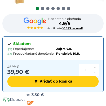
Hodnotenie obchodu
4.9/5
★★★★★
Na základe
10.233 recenzií
Skladom
Expedujeme:
Zajtra 7.8.
Predpokladané doručenie:
Pondelok
10.8.
46,10 €
39,90 €
Pridať do košíka
Možnosti
od
3,50 €
Doprava
dopravy