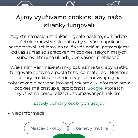
Aj my využívame cookies, aby naše
stránky fungovali
Slovenská republika
Aby ste na našich stránkach rýchlo našli to, čo hľadáte,
ušetrili množstvo klikaní a aby sa vám napríklad
nezobrazovali reklamy na to, čo vás neláka, potrebujeme
od vás súhlas so spracovaním cookies, takých malých
súborov, ktoré sa ukladajú vo vašom prehliadači.
Vďaka nim vám naše stránky zobrazíme tak, aby všetko
fungovalo správne a podľa toho, čo máte radi. Niektoré
súbory cookie a osobné údaje sa používajú aj na
zobrazovanie personalizovanej reklamy. K informáciám z
cookies má prístup aj spoločnosť
Google
, ktorá ich
využíva na personalizáciu zobrazovaných reklám.
Zásady ochrany osobných údajov
Nastaviť voľby
Iba nevyhnutné
© 2026
Jurhan.com 💚 | Všetky práva vyhradené