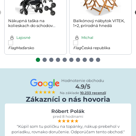
Nákupná taška na
Balkónový nábytok VITEK,
kolieskach do schodov
1+2, prírodná hnedá
COMFORT, 50l, čierna
Lajosné
Michal
Maďarsko
Česká republika
Hodnotenie obchodu
4.9/5
★★★★★
Na základe
10.233 recenzií
Zákazníci o nás hovoria
Róbert Polák
pred 8 hodinami
★★★★★
★★★★★
★★★★★
"Kúpil som tu poličku na topánky, nákup prebehol v
poriadku, rovnako doručenie. Odporúčam tento obchod."