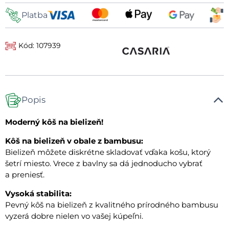
Platba
Kód: 107939
Popis
Moderný kôš na bielizeň!
Kôš na bielizeň v obale z bambusu:
Bielizeň môžete diskrétne skladovať vďaka košu, ktorý
šetrí miesto. Vrece z bavlny sa dá jednoducho vybrať
a preniesť.
Vysoká stabilita:
Pevný kôš na bielizeň z kvalitného prírodného bambusu
vyzerá dobre nielen vo vašej kúpeľni.