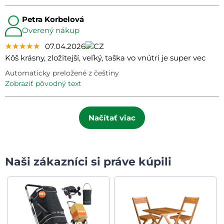
Petra Korbelová
Overený nákup
★★★★★
★★★★★
★★★★★
07.04.2026
Kôš krásny, zložitejší, veľký, taška vo vnútri je super vec
Automaticky preložené z češtiny
zobraziť pôvodný text
Načítať viac
Naši zákazníci si práve kúpili