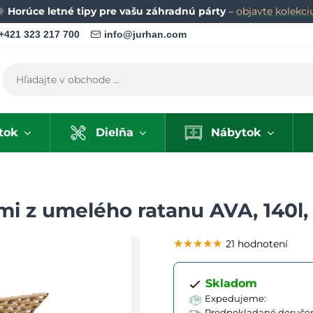
🌞
Horúce letné tipy pre vašu záhradnú párty
–
objavte kolekci
+421 323 217 700
info@jurhan.com
tok
Dielňa
Nábytok
ami z umelého ratanu AVA, 140l
★★★★★
★★★★★
★★★★★
21 hodnotení
Skladom
Expedujeme:
Predpokladané doručen