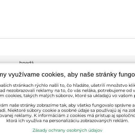
hnedá
my využívame cookies, aby naše stránky fungo
oceľ, plast, textil, umelý ratan
ašich stránkach rýchlo našli to, čo hľadáte, ušetrili množstvo kli
ad nezobrazovali reklamy na to, čo vás neláka, potrebujeme od v
60 cm
m cookies, takých malých súborov, ktoré sa ukladajú vo vašom p
ám naše stránky zobrazíme tak, aby všetko fungovalo správne a
33 cm
adi. Niektoré súbory cookie a osobné údaje sa používajú aj na zo
ovanej reklamy. K informáciám z cookies má prístup aj spoločn
ktorá ich využíva na personalizáciu zobrazovaných reklám.
66 cm
Zásady ochrany osobných údajov