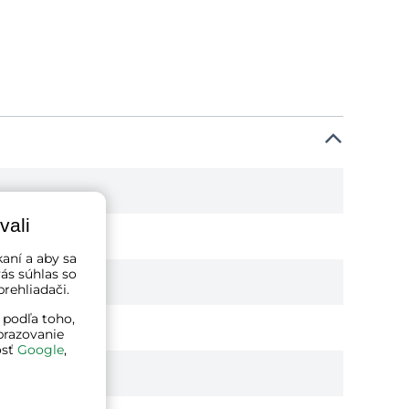
vali
kaní a aby sa
ás súhlas so
rehliadači.
 podľa toho,
brazovanie
osť
Google
,