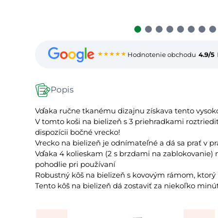
★★★★★
Hodnotenie obchodu
4.9/5
Popis
Vďaka ručne tkanému dizajnu získava tento vysokok
V tomto koši na bielizeň s 3 priehradkami roztriedi
dispozícii bočné vrecko!
Vrecko na bielizeň je odnímateľné a dá sa prať v pr
Vďaka 4 kolieskam (2 s brzdami na zablokovanie) 
pohodlie pri používaní
Robustný kôš na bielizeň s kovovým rámom, ktorý m
Tento kôš na bielizeň dá zostaviť za niekoľko minút