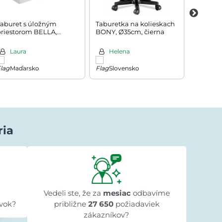
Taburet s úložným
Taburetka na kolieskach
Obdĺžni
priestorom BELLA,
BONY, Ø35cm, čierna
NOIR, 1
115x40x40cm, biela
Laura
Helena
Ekat
Maďarsko
Slovensko
Česk
ria
Lenka Beniaková
pred 1 dňom
★★★★★
★★★★★
★★★★★
k
"Objednali sme knižnicu do detskej izby,
"Obje
objednávka bola vybavená rýchlo a tovar
Vedeli ste, že za
mesiac
odbavíme
do
je naozaj krásny. Ďakujeme"
vok?
približne
27 650
požiadaviek
zákazníkov?