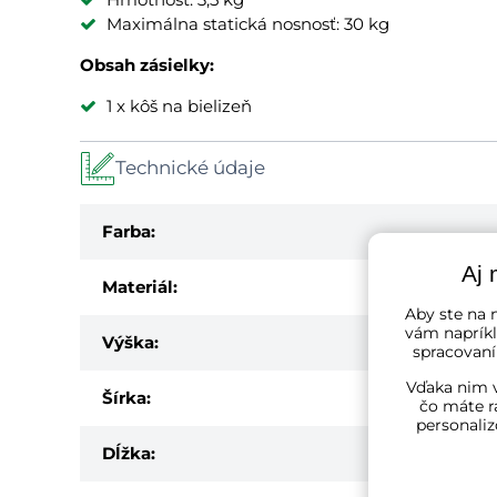
Maximálna statická nosnosť: 30 kg
Obsah zásielky:
1 x kôš na bielizeň
Technické údaje
Farba:
Aj 
Materiál:
Aby ste na n
vám napríkl
Výška:
spracovaní
Vďaka nim v
Šírka:
čo máte r
personaliz
Dĺžka: