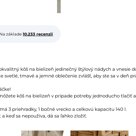
Na základe
10.233 recenzií
valitný kôš na bielizeň jedinečný štýlový nádych a vnesie d
te svetlé, tmavé a jemné oblečenie zvlášť, aby ste sa v deň p
áčke!
môžete kôš na bielizeň v prípade potreby jednoducho tlačiť 
á 3 priehradky, 1 bočné vrecko a celkovú kapacitu 140 l.
 a keď sa nepoužíva, dá sa ľahko zložiť.