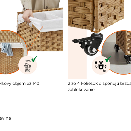
lkový objem až 140 l.
2 zo 4 koliesok disponujú brzd
zablokovanie.
bavlna