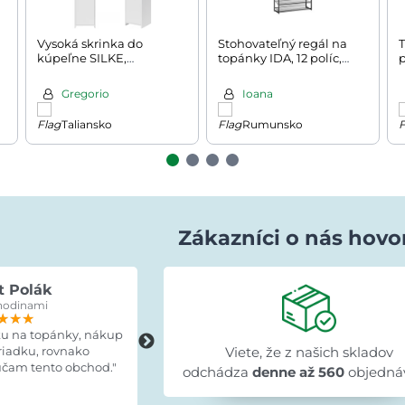
Vysoká skrinka do
Stohovateľný regál na
kúpeľne SILKE,
topánky IDA, 12 políc,
ná
180x30x30cm, biela
92,5x31x223cm, čierna
Gregorio
Ioana
Taliansko
Rumunsko
Zákazníci o nás hovo
t Polák
Lenka Bujňáčková
hodinami
pred 15 hodinami
★★★
★★★
★★★
★★★★★
★★★★★
★★★★★
ku na topánky, nákup
"Skvelé, tovar doručený včas, výrobo
riadku, rovnako
zodpovedá fotografiám, montážny
Viete, že z našich skladov
čam tento obchod."
návod prehľadný a všetky diely
odchádza
denne až 560
objedná
označené."