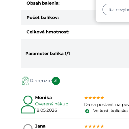
Obsah balenia:
Iba nevyh
Počet balíkov:
Celková hmotnosť:
Parameter balíka
1/1
Recenzie
21
Monika
★★★★★
★★★★★
★★★★★
Overený nákup
Da sa postavit na pe
18.05.2026
Velkost, kolieska
Jana
★★★★★
★★★★★
★★★★★