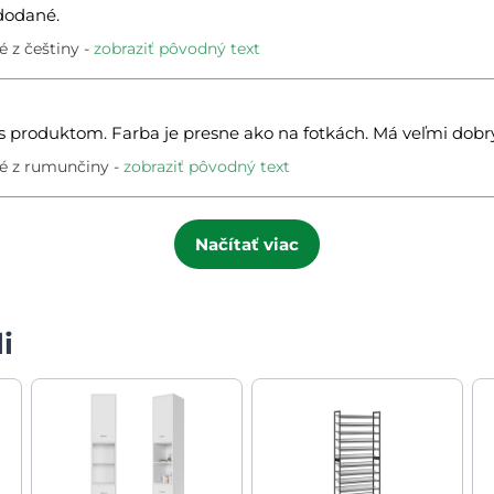
dodané.
 z češtiny
zobraziť pôvodný text
 produktom. Farba je presne ako na fotkách. Má veľmi dobr
é z rumunčiny
zobraziť pôvodný text
Načítať viac
i