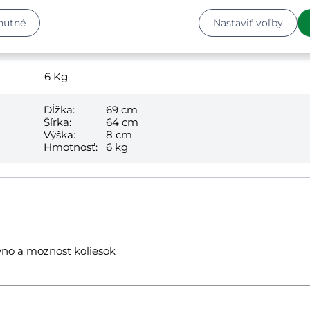
1 x kôš na bielizeň
nutné
Nastaviť voľby
1
6
Kg
Dĺžka:
69 cm
Šírka:
64 cm
Výška:
8 cm
Hmotnosť:
6 kg
vno a moznost koliesok