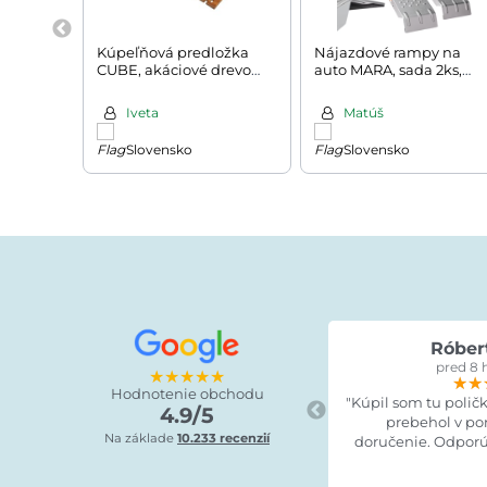
Kúpeľňová predložka
Nájazdové rampy na
CUBE, akáciové drevo
auto MARA, sada 2ks,
80x50x1cm, hnedá
400kg, 160cm, striebor
Iveta
Matúš
Slovensko
Slovensko
Róber
pred 8 
★★★★★
★★
★★
★★
Hodnotenie obchodu
"Kúpil som tu polič
4.9/5
prebehol v po
Na základe
10.233 recenzií
doručenie. Odporú