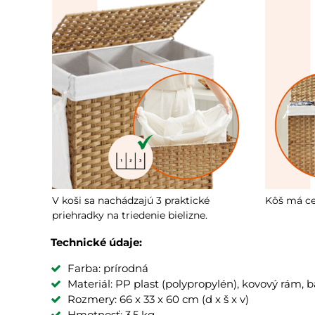
V koši sa nachádzajú 3 praktické
Kôš má ce
priehradky na triedenie bielizne.
Technické údaje:
Farba: prírodná
Materiál: PP plast (polypropylén), kovový rám, 
Rozmery: 66 x 33 x 60 cm (d x š x v)
Hmotnosť: 3,5 kg