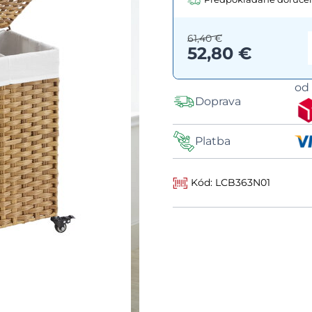
61,40 €
52,80 €
o
Doprava
Platba
Kód: LCB363N01