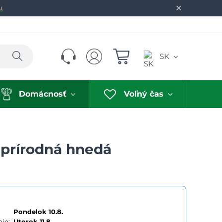
✕
u.
Hľadať
SK
Domácnosť
Voľný čas
, prírodná hnedá
Pondelok 10.8.
ie:
Utorok
11.8.