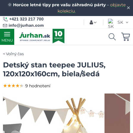
🌞
Horúce letné tipy pre vašu záhradnú párty
–
objavte
✕
kolekciu.
+421 323 217 700
SK
info@jurhan.com
MENU
Voľný čas
Detský stan teepee JULIUS,
120x120x160cm, biela/šedá
★★★★★
★★★★★
★★★★★
9 hodnotení