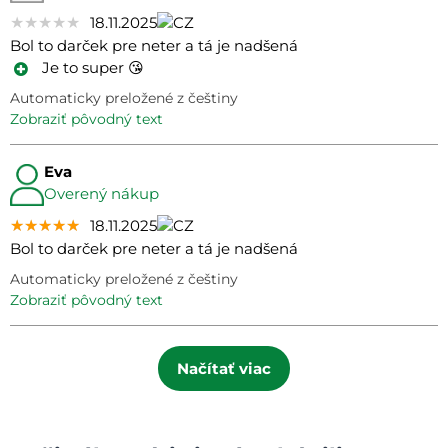
★★★★★
★★★★★
★★★★★
18.11.2025
Bol to darček pre neter a tá je nadšená
Je to super 😘
Automaticky preložené z češtiny
zobraziť pôvodný text
Eva
Overený nákup
★★★★★
★★★★★
★★★★★
18.11.2025
Bol to darček pre neter a tá je nadšená
Automaticky preložené z češtiny
zobraziť pôvodný text
Načítať viac