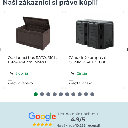
Naši zákazníci si práve kúpili
Odkladací box RATO, 310L,
Záhradný kompostér
119x48x60cm, hnedá
COMPOGREEN, 800l,
čierna
Sidonia
Cinzia
Slovensko
Taliansko
Hodnotenie obchodu
4.9/5
★★★★★
Na základe
10.233 recenzií