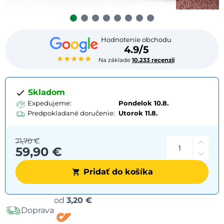
Hodnotenie obchodu
4.9/5
★★★★★
Na základe
10.233 recenzií
Skladom
Expedujeme:
Pondelok 10.8.
Predpokladané doručenie:
Utorok
11.8.
71,70 €
59,90 €
Pridať do košíka
Možnosti
od
3,20 €
Doprava
dopravy