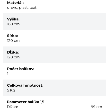
Materiál:
drevo, plast, textil
Výška:
160 cm
Šírka:
120 cm
Dĺžka:
120 cm
Počet balíkov:
1
Celková hmotnosť:
5
Kg
Parameter balíka
1/1
Dĺžka:
99 cm