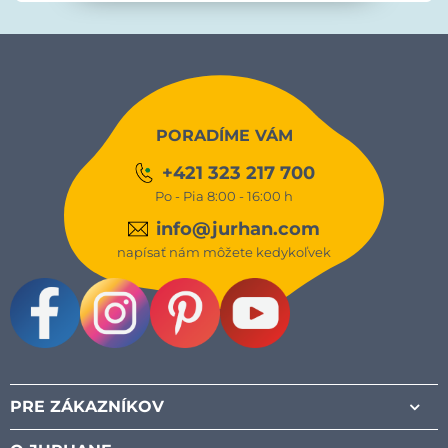
PORADÍME VÁM
+421 323 217 700
Po - Pia 8:00 - 16:00 h
info@jurhan.com
napísať nám môžete kedykoľvek
Facebook
Instagram
Pinterest
Youtube
PRE ZÁKAZNÍKOV