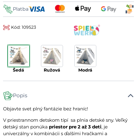
Platba
Kód: 109523
šedá
ružová
modrá
Popis
Objavte svet plný fantázie bez hraníc!
V priestrannom detskom típí sa plnia detské sny. Veľký
detský stan ponúka
priestor pre 2 až 3 deti
, je
univerzálny v kombinácii s ďalšími hračkami a