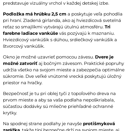
predstavuje vizuálny vrchol v každej detskej izbe.
Podložka má hrúbku 2,5 cm
a poskytuje veľa pohodlia
pri hraní. Zladená girlanda, ako aj hviezdicová svetelná
reťaz so smajlíkmi vytvárajú útulnú atmosféru.
Tri
farebne ladiace vankúše
vás pozývajú k maznaniu.
Hviezdicový vankúšik s dúhou, srdiečkový vankúšik a
štvorcový vankúšik.
Okno je možné uzavrieť pomocou závesu.
Dvere je
možné zatvoriť
aj bočným závesom. Praktické popruhy
udržia všetko na svojom mieste a zabezpečia optimálne
súkromie. Dve veľké vnútorné vrecká poskytujú úložný
priestor na hračky.
Bezpečnosť je tu pri oblej tyči z topoľového dreva na
prvom mieste a aby sa vaša podlaha nepoškriabala,
súčasťou dodávky sú mliečne priehľadné ochranné
krytky.
Na spodnej strane podlahy je navyše
protišmyková
zarážka
, takže típí bezpečne drží na svojom mieste, aj