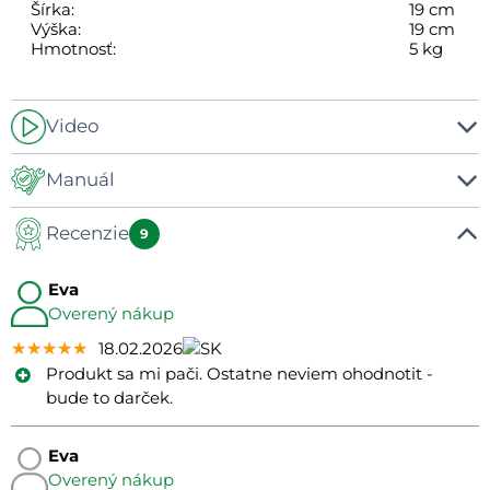
Šírka:
19 cm
Výška:
19 cm
Hmotnosť:
5 kg
Video
-
Manuál
Recenzie
Manuál
9
Eva
Overený nákup
★★★★★
★★★★★
★★★★★
18.02.2026
Produkt sa mi pači. Ostatne neviem ohodnotit -
bude to darček.
Eva
Overený nákup