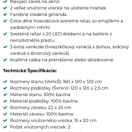
Navíjací záves na okno
2 veľké vnútorné vrecká na uloženie hračiek
Farebne zladená girlanda
Extra dlhá hviezdicová svetelná reťaz so smajlíkmi a
zaoblenými rohmi
Svetelná reťaz s 20 LED diódami a na batérie z
nerozbitného plastu
3 extra vankúše (hviezdičkový vankúš s dúhou, srdcový
vankúš a štvorcový vankúš)
Kvalitná taška na prenášanie alebo skladovanie
Technické Špecifikácie:
Rozmery stanu (VxHxŠ): 160 x 120 x 120 cm
Rozmery podložky (ŠxHxV): 120 x 120 x 2,5 cm
Materiál stanu: 100% bavlna
Materiál podložky: 100% bavlna
Rozmery závesu: 22 x 25 cm
Materiál závesu: 100% bavlna
Rozmery vnútorného vrecka: 15 x 20 cm
Počet vnútorných vreciek: 2