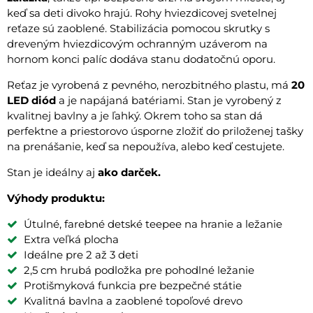
keď sa deti divoko hrajú. Rohy hviezdicovej svetelnej
reťaze sú zaoblené. Stabilizácia pomocou skrutky s
dreveným hviezdicovým ochranným uzáverom na
hornom konci palíc dodáva stanu dodatočnú oporu.
Reťaz je vyrobená z pevného, ​​nerozbitného plastu, má
20
LED diód
a je napájaná batériami. Stan je vyrobený z
kvalitnej bavlny a je ľahký. Okrem toho sa stan dá
perfektne a priestorovo úsporne zložiť do priloženej tašky
na prenášanie, keď sa nepoužíva, alebo keď cestujete.
Stan je ideálny aj
ako darček.
Výhody produktu:
Útulné, farebné detské teepee na hranie a ležanie
Extra veľká plocha
Ideálne pre 2 až 3 deti
2,5 cm hrubá podložka pre pohodlné ležanie
Protišmyková funkcia pre bezpečné státie
Kvalitná bavlna a zaoblené topoľové drevo