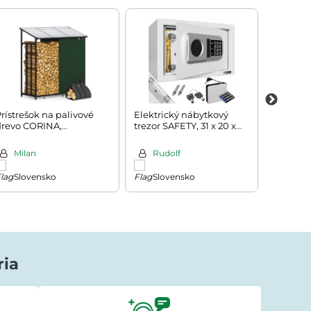
rístrešok na palivové
Elektrický nábytkový
Toaletný
drevo CORINA,
trezor SAFETY, 31 x 20 x
s osvetl
198x163x70cm,
20cm, strieborná
80x40x1
ntracitová/zelená
Milan
Rudolf
Pavl
Slovensko
Slovensko
Česk
ria
Lenka Beniaková