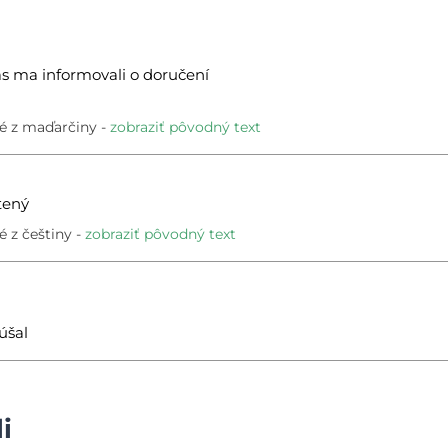
čas ma informovali o doručení
é z maďarčiny
zobraziť pôvodný text
tený
 z češtiny
zobraziť pôvodný text
úšal
i