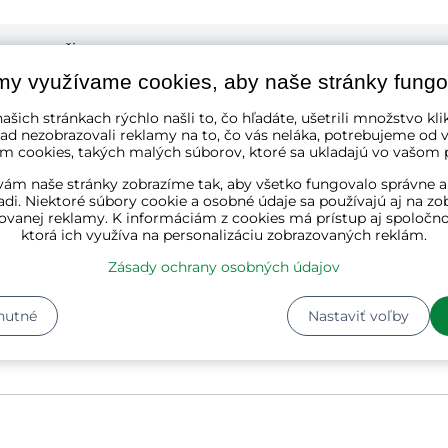
čierna
my využívame cookies, aby naše stránky fungo
oceľ, PVC
ašich stránkach rýchlo našli to, čo hľadáte, ušetrili množstvo kli
ad nezobrazovali reklamy na to, čo vás neláka, potrebujeme od v
15m
m cookies, takých malých súborov, ktoré sa ukladajú vo vašom p
ám naše stránky zobrazíme tak, aby všetko fungovalo správne a
1
adi. Niektoré súbory cookie a osobné údaje sa používajú aj na zo
ovanej reklamy. K informáciám z cookies má prístup aj spoločn
ktorá ich využíva na personalizáciu zobrazovaných reklám.
2
Kg
Zásady ochrany osobných údajov
Dĺžka:
25 cm
Šírka:
25 cm
nutné
Nastaviť voľby
Výška:
11 cm
Hmotnosť:
2 kg