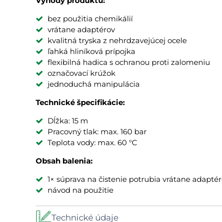
Výhody produktu:
bez použitia chemikálií
vrátane adaptérov
kvalitná tryska z nehrdzavejúcej ocele
ľahká hliníková prípojka
flexibilná hadica s ochranou proti zalomeniu
označovací krúžok
jednoduchá manipulácia
Technické špecifikácie:
Dĺžka: 15 m
Pracovný tlak: max. 160 bar
Teplota vody: max. 60 °C
Obsah balenia:
1× súprava na čistenie potrubia vrátane adapté
návod na použitie
Technické údaje