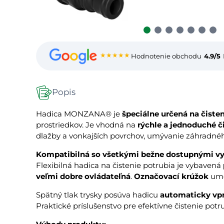
★★★★★
Hodnotenie obchodu
4.9/5
Popis
Hadica MONZANA® je
špeciálne určená na čiste
prostriedkov. Je vhodná na
rýchle a jednoduché č
dlažby a vonkajších povrchov, umývanie záhradné
Kompatibilná so všetkými bežne dostupnými vy
Flexibilná hadica na čistenie potrubia je vybavená
veľmi dobre ovládateľná
.
Označovací krúžok
umo
Spätný tlak trysky posúva hadicu
automaticky vpr
Praktické príslušenstvo pre efektívne čistenie potr