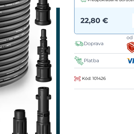
22,80 €
o
Doprava
Platba
Kód: 101426