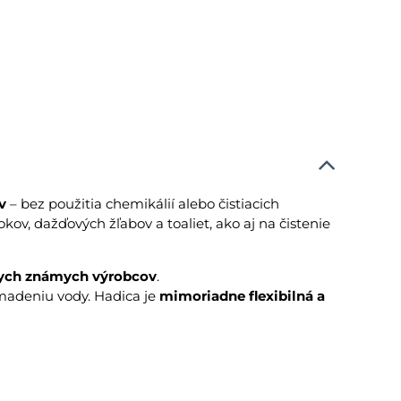
v
– bez použitia chemikálií alebo čistiacich
ov, dažďových žľabov a toaliet, ako aj na čistenie
nych známych výrobcov
.
omadeniu vody. Hadica je
mimoriadne flexibilná a