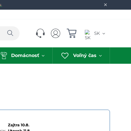
✕
u.
Hľadať
SK
Domácnosť
Voľný čas
Zajtra 10.8.
ie:
Utorok
11.8.