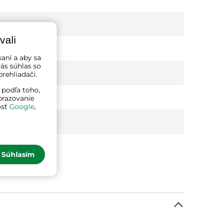
vali
kaní a aby sa
ás súhlas so
rehliadači.
 podľa toho,
brazovanie
osť
Google
,
Súhlasím