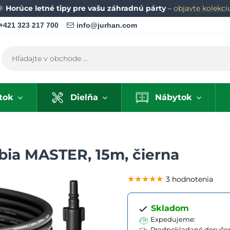
🌞
Horúce letné tipy pre vašu záhradnú párty
–
objavte kolekci
+421 323 217 700
info@jurhan.com
tok
Dielňa
Nábytok
ubia MASTER, 15m, čierna
★★★★★
★★★★★
★★★★★
3 hodnotenia
Skladom
Expedujeme:
Predpokladané doručen