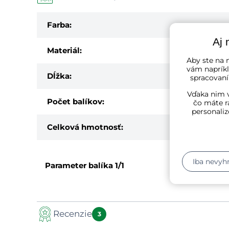
Farba:
Aj 
Materiál:
Aby ste na n
vám napríkl
Dĺžka:
spracovaní
Vďaka nim v
Počet balíkov:
čo máte r
personaliz
Celková hmotnosť:
Iba nevyh
Parameter balíka
1/1
Recenzie
3