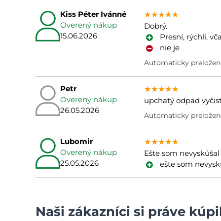
Kiss Péter Ivánné
★★★★★
★★★★★
★★★★★
Overený nákup
Dobrý.
15.06.2026
Presní, rýchli, v
nie je
Automaticky preložen
Petr
★★★★★
★★★★★
★★★★★
Overený nákup
upchatý odpad vyčis
26.05.2026
Automaticky preložené
Lubomir
★★★★★
★★★★★
★★★★★
Overený nákup
Ešte som nevyskúšal
25.05.2026
ešte som nevysk
Naši zákazníci si práve kúpil