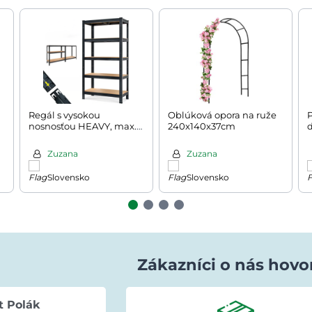
Regál s vysokou
Oblúková opora na ruže
P
nosnosťou HEAVY, max.
240x140x37cm
875kg, 90x40x180cm,
čierna
a
Zuzana
Zuzana
Slovensko
Slovensko
Zákazníci o nás hovo
t Polák
Lenka Bujňáčková