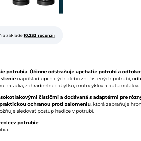
Na základe
10.233 recenzií
nie potrubia
.
Účinne odstraňuje upchatie potrubí a odtoko
istenie
napríklad upchatých alebo znečistených potrubí, odtok
ho náradia, záhradného nábytku, motocyklov a automobilov.
sokotlakovými čističmi a dodávaná s adaptérmi pre rôz
praktickou ochranou proti zalomeniu
, ktorá zabraňuje hr
žňuje sledovať postup hadice v potrubí.
ed cez potrubie
.
ubia.