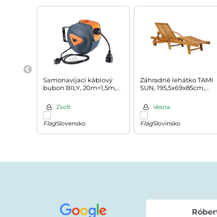
Samonavíjací káblový
Záhradné lehátko TAMI
bubon BILY, 20m+1,5m,
SUN, 195,5x69x85cm,
šedá/oranžová
prírodná hnedá
Zsolt
Vesna
Slovensko
Slovinsko
Róber