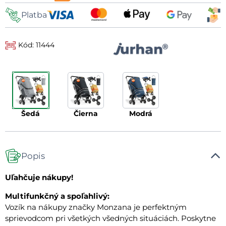
Platba
Kód: 11444
šedá
čierna
modrá
Popis
Uľahčuje nákupy!
Multifunkčný a spoľahlivý:
Vozík na nákupy značky Monzana je perfektným
sprievodcom pri všetkých všedných situáciách. Poskytne