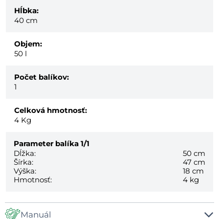
Hĺbka:
40 cm
Objem:
50 l
Počet balíkov:
1
Celková hmotnosť:
4
Kg
Parameter balíka
1/1
Dĺžka:
50 cm
Šírka:
47 cm
Výška:
18 cm
Hmotnosť:
4 kg
Manuál