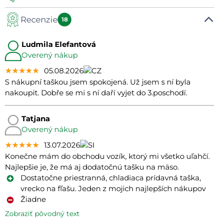
Recenzie
Manuál
18
Ludmila Elefantová
Overený nákup
★★★★★
★★★★★
★★★★★
05.08.2026
S nákupní taškou jsem spokojená. Už jsem s ní byla
nakoupit. Dobře se mi s ní daří vyjet do 3.poschodí.
Tatjana
Overený nákup
★★★★★
★★★★★
★★★★★
13.07.2026
Konečne mám do obchodu vozík, ktorý mi všetko uľahčí.
Najlepšie je, že má aj dodatočnú tašku na mäso.
Dostatočne priestranná, chladiaca prídavná taška,
vrecko na fľašu. Jeden z mojich najlepších nákupov
Žiadne
zobraziť pôvodný text