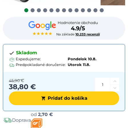
Hodnotenie obchodu
4.9/5
★★★★★
Na základe
10.233 recenzií
Skladom
Expedujeme:
Pondelok 10.8.
Predpokladané doručenie:
Utorok
11.8.
45,90 €
38,80 €
Pridať do košíka
Možnosti
od
2,70 €
Doprava
dopravy