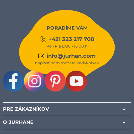
PORADÍME VÁM
+421 323 217 700
Po - Pia 8:00 - 16:00 h
info@jurhan.com
napísať nám môžete kedykoľvek
Facebook
Instagram
Pinterest
Youtube
PRE ZÁKAZNÍKOV
O JURHANE