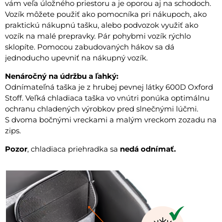
vám veľa úložného priestoru a je oporou aj na schodoch.
Vozík môžete použiť ako pomocníka pri nákupoch, ako
praktickú nákupnú tašku, alebo podvozok využiť ako
vozík na malé prepravky. Pár pohybmi vozík rýchlo
sklopíte. Pomocou zabudovaných hákov sa dá
jednoducho upevniť na nákupný vozík.
Nenáročný na údržbu a ľahký:
Odnímateľná taška je z hrubej pevnej látky 600D Oxford
Stoff. Veľká chladiaca taška vo vnútri ponúka optimálnu
ochranu chladených výrobkov pred slnečnými lúčmi.
S dvoma bočnými vreckami a malým vreckom zozadu na
zips.
Pozor
, chladiaca priehradka sa
nedá odnímať.