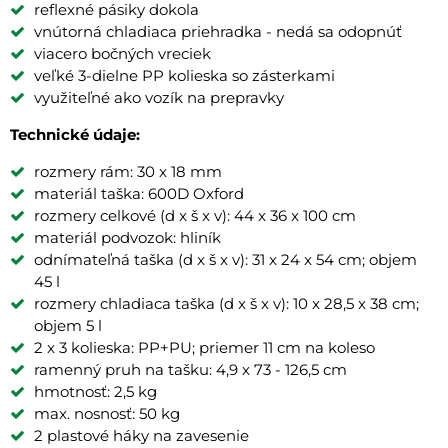
reflexné pásiky dokola
vnútorná chladiaca priehradka - nedá sa odopnúť
viacero bočných vreciek
veľké 3-dielne PP kolieska so zásterkami
využiteľné ako vozík na prepravky
Technické údaje:
rozmery rám: 30 x 18 mm
materiál taška: 600D Oxford
rozmery celkové (d x š x v): 44 x 36 x 100 cm
materiál podvozok: hliník
odnímateľná taška (d x š x v): 31 x 24 x 54 cm; objem
45 l
rozmery chladiaca taška (d x š x v): 10 x 28,5 x 38 cm;
objem 5 l
2 x 3 kolieska: PP+PU; priemer 11 cm na koleso
ramenný pruh na tašku: 4,9 x 73 - 126,5 cm
hmotnosť: 2,5 kg
max. nosnosť: 50 kg
2 plastové háky na zavesenie