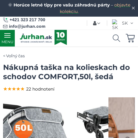
🌞
Horúce letné tipy pre vašu záhradnú párty
–
objavte
✕
kolekciu.
+421 323 217 700
SK
info@jurhan.com
MENU
Voľný čas
Nákupná taška na kolieskach do
schodov COMFORT,50l, šedá
★★★★★
★★★★★
★★★★★
22 hodnotení