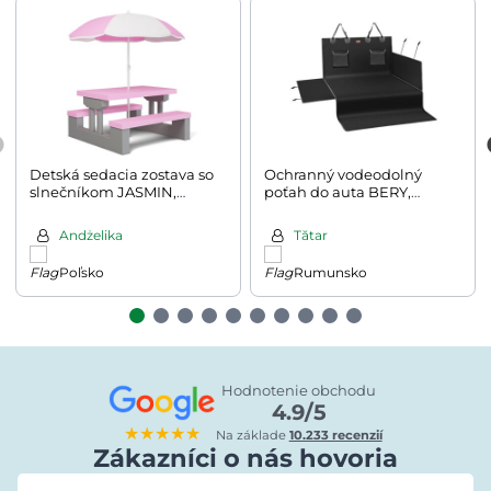
Detská sedacia zostava so
Ochranný vodeodolný
slnečníkom JASMIN,
poťah do auta BERY,
67x78,5x42,5cm, ružová/
101x180cm, čierna
šedá
Andżelika
Tătar
Poľsko
Rumunsko
Hodnotenie obchodu
4.9/5
★★★★★
Na základe
10.233 recenzií
Zákazníci o nás hovoria