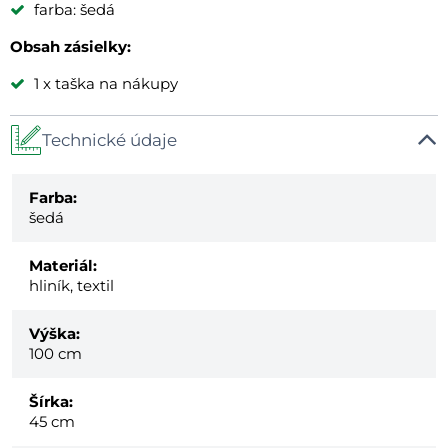
farba: šedá
Obsah zásielky:
1 x taška na nákupy
Technické údaje
Farba:
šedá
Materiál:
hliník, textil
Výška:
100 cm
Šírka:
45 cm