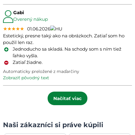
Gabi
Overený nákup
★★★★★
★★★★★
★★★★★
01.06.2026
Estetický, presne taký ako na obrázkoch. Zatiaľ som ho
použil len raz.
Jednoducho sa skladá. Na schody som s ním tiež
ľahko vyšla.
Zatiaľ žiadne.
Automaticky preložené z maďarčiny
zobraziť pôvodný text
Načítať viac
Naši zákazníci si práve kúpili