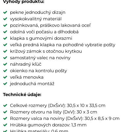
Výhody produktu:
pekne jednoduchý dizajn
vysokokvalitný materiál
pozinkovaná, práškovo lakovaná oceľ
odolná voči počasiu a dlhodobá
klapka s gumovými dorazmi
veľká predná klapka na pohodlné vybratie pošty
krížový zámok s otočnou krytkou
samostatný valec na noviny
náhradný kľúč
okienko na kontrolu pošty
veľká menovka
jednoduchá montáž
Technické údaje:
Celkové rozmery (DxŠxV): 30,5 x 10 x 33,5 cm
Rozmery otvoru na listy (DxV): 30 x 3 cm
Rozmery valca na noviny (DxŠxV): 30,5 x 8,5 x 9 cm
Hrúbka gumových dorazov: 1,3 mm
Hrúbka materiálu: 0,6 mm