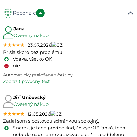
Recenzie
4
Jana
Overený nákup
★★★★★
★★★★★
★★★★★
23.07.2026
Prišla skoro bez problému
Vďaka, všetko OK
nie
Automaticky preložené z češtiny
zobraziť pôvodný text
Jiří Unčovský
Overený nákup
★★★★★
★★★★★
★★★★★
12.05.2026
Zatiaľ som s poštovou schránkou spokojný,
* nerez, je teda predpoklad, že vydrží * ľahká, teda
nebude nadmerne zaťažovať plot * má oddelenú