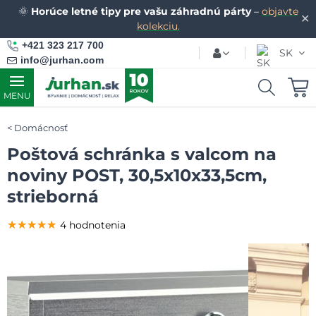
🌞
Horúce letné tipy pre vašu záhradnú párty
–
objavte
✕
kolekciu.
+421 323 217 700
SK
info@jurhan.com
MENU
Domácnosť
Poštová schránka s valcom na
noviny POST, 30,5x10x33,5cm,
strieborná
★★★★★
★★★★★
★★★★★
4 hodnotenia