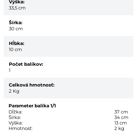
Výška:
33,5 cm
Šírka:
30 cm
Hĺbka:
10 cm
Počet balíkov:
1
Celková hmotnosť:
2
Kg
Parameter balíka
1/1
Dĺžka:
37 cm
Šírka:
34 cm
Výška:
13 cm
Hmotnosť:
2 kg