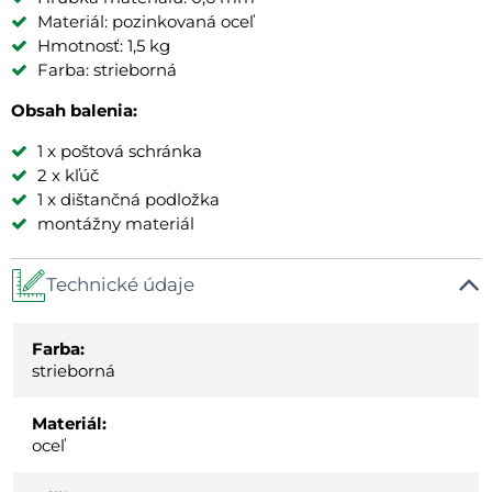
Materiál: pozinkovaná oceľ
Hmotnosť: 1,5 kg
Farba: strieborná
Obsah balenia:
1 x poštová schránka
2 x kľúč
1 x dištančná podložka
montážny materiál
Technické údaje
Farba:
strieborná
Materiál:
oceľ