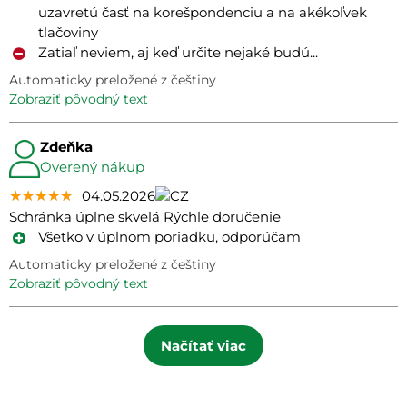
uzavretú časť na korešpondenciu a na akékoľvek
tlačoviny
Zatiaľ neviem, aj keď určite nejaké budú...
Automaticky preložené z češtiny
zobraziť pôvodný text
Zdeňka
Overený nákup
★★★★★
★★★★★
★★★★★
04.05.2026
Schránka úplne skvelá Rýchle doručenie
Všetko v úplnom poriadku, odporúčam
Automaticky preložené z češtiny
zobraziť pôvodný text
Načítať viac