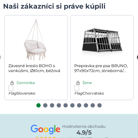
Naši zákazníci si práve kúpili
Závesné kreslo BOHO s
Prepravka pre psa BRUNO,
vankúšmi, Ø61cm, béžová
97x90x72cm, strieborná/
čierna
Dominika
Šime
Slovensko
Chorvátsko
Hodnotenie obchodu
4.9/5