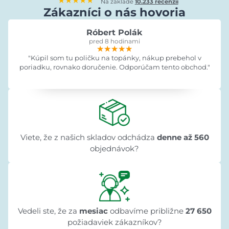
★★★★★
Na základe
10.233 recenzií
Zákazníci o nás hovoria
Róbert Polák
pred 8 hodinami
★★★★★
★★★★★
★★★★★
"Kúpil som tu poličku na topánky, nákup prebehol v
poriadku, rovnako doručenie. Odporúčam tento obchod."
Viete, že z našich skladov odchádza
denne až 560
objednávok?
Vedeli ste, že za
mesiac
odbavíme približne
27 650
požiadaviek zákazníkov?