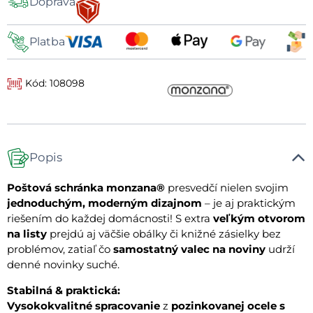
Doprava
dopravy
Platba
Kód: 108098
Popis
Poštová schránka monzana®
presvedčí nielen svojim
jednoduchým, moderným dizajnom
– je aj praktickým
riešením do každej domácnosti! S extra
veľkým otvorom
na listy
prejdú aj väčšie obálky či knižné zásielky bez
problémov, zatiaľ čo
samostatný valec na noviny
udrží
denné novinky suché.
Stabilná & praktická:
Vysokokvalitné spracovanie
z
pozinkovanej ocele s