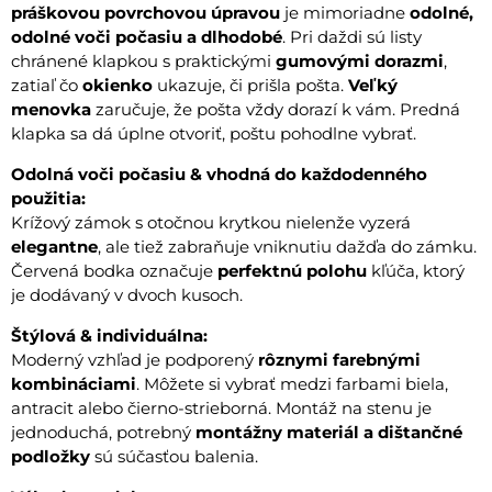
práškovou povrchovou úpravou
je mimoriadne
odolné,
odolné voči počasiu a dlhodobé
. Pri daždi sú listy
chránené klapkou s praktickými
gumovými dorazmi
,
zatiaľ čo
okienko
ukazuje, či prišla pošta.
Veľký
menovka
zaručuje, že pošta vždy dorazí k vám. Predná
klapka sa dá úplne otvoriť, poštu pohodlne vybrať.
Odolná voči počasiu & vhodná do každodenného
použitia:
Krížový zámok s otočnou krytkou nielenže vyzerá
elegantne
, ale tiež zabraňuje vniknutiu dažďa do zámku.
Červená bodka označuje
perfektnú polohu
kľúča, ktorý
je dodávaný v dvoch kusoch.
Štýlová & individuálna:
Moderný vzhľad je podporený
rôznymi farebnými
kombináciami
. Môžete si vybrať medzi farbami biela,
antracit alebo čierno-strieborná. Montáž na stenu je
jednoduchá, potrebný
montážny materiál a dištančné
podložky
sú súčasťou balenia.