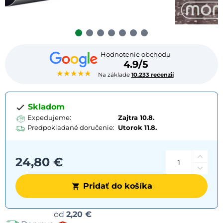
Hodnotenie obchodu
4.9/5
★★★★★
Na základe
10.233 recenzií
Skladom
Expedujeme:
Zajtra 10.8.
Predpokladané doručenie:
Utorok
11.8.
24,80 €
Pridať do košíka
Možnosti
od
2,20 €