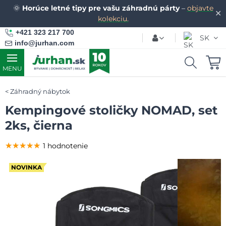
🌞
Horúce letné tipy pre vašu záhradnú párty
–
objavte
✕
kolekciu.
+421 323 217 700
SK
info@jurhan.com
MENU
Záhradný nábytok
Kempingové stoličky NOMAD, set
2ks, čierna
★★★★★
★★★★★
★★★★★
1 hodnotenie
NOVINKA