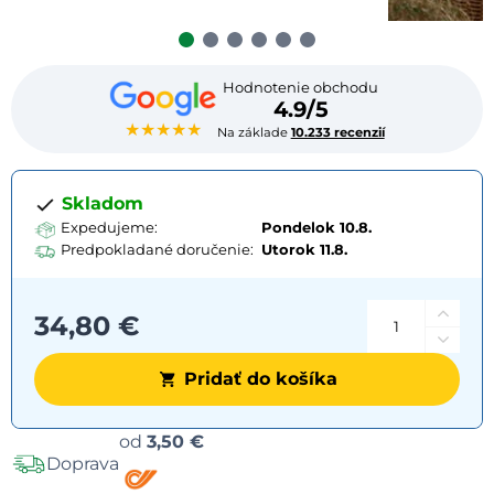
Hodnotenie obchodu
4.9/5
★★★★★
Na základe
10.233 recenzií
Skladom
Expedujeme:
Pondelok 10.8.
Predpokladané doručenie:
Utorok
11.8.
34,80 €
Pridať do košíka
Možnosti
od
3,50 €
Doprava
dopravy