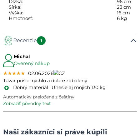
Dĺžka:
96 cm
Šírka:
23 cm
Výška:
16 cm
Hmotnosť:
6 kg
Recenzie
1
Michal
Overený nákup
★★★★★
★★★★★
★★★★★
02.06.2026
Tovar prišiel rýchlo a dobre zabalený
Dobrý materiál . Unesie aj mojich 130 kg
Automaticky preložené z češtiny
zobraziť pôvodný text
Naši zákazníci si práve kúpili