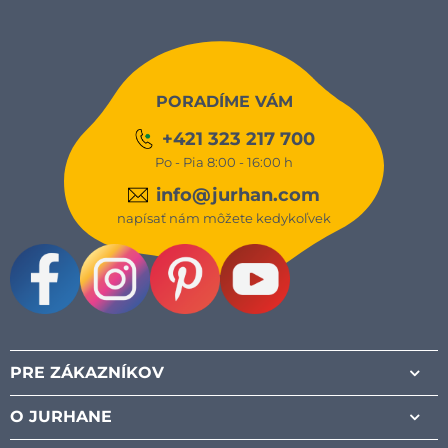
PORADÍME VÁM
+421 323 217 700
Po - Pia 8:00 - 16:00 h
info@jurhan.com
napísať nám môžete kedykoľvek
Facebook
Instagram
Pinterest
Youtube
PRE ZÁKAZNÍKOV
O JURHANE