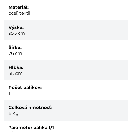
Materiál:
oceľ, textil
Výška:
95,5 cm
Šírka:
76 cm
Hĺbka:
51,5cm
Počet balíkov:
1
Celková hmotnosť:
6
Kg
Parameter balíka
1/1