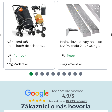
Nákupná taška na
Nájazdové rampy na auto
kolieskach do schodov
MARA, sada 2ks, 400kg,
COMFORT, 50l, čierna
160cm, strieborná
Pampuk
Peter
Maďarsko
Slovensko
Hodnotenie obchodu
4.9/5
★★★★★
Na základe
10.233 recenzií
Zákazníci o nás hovoria