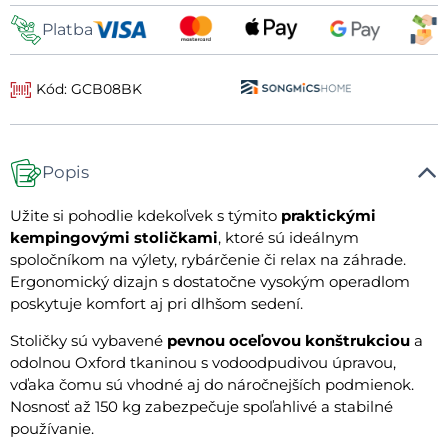
Platba
Kód: GCB08BK
Popis
Užite si pohodlie kdekoľvek s týmito
praktickými
kempingovými stoličkami
, ktoré sú ideálnym
spoločníkom na výlety, rybárčenie či relax na záhrade.
Ergonomický dizajn s dostatočne vysokým operadlom
poskytuje komfort aj pri dlhšom sedení.
Stoličky sú vybavené
pevnou oceľovou konštrukciou
a
odolnou Oxford tkaninou s vodoodpudivou úpravou,
vďaka čomu sú vhodné aj do náročnejších podmienok.
Nosnosť až 150 kg zabezpečuje spoľahlivé a stabilné
používanie.