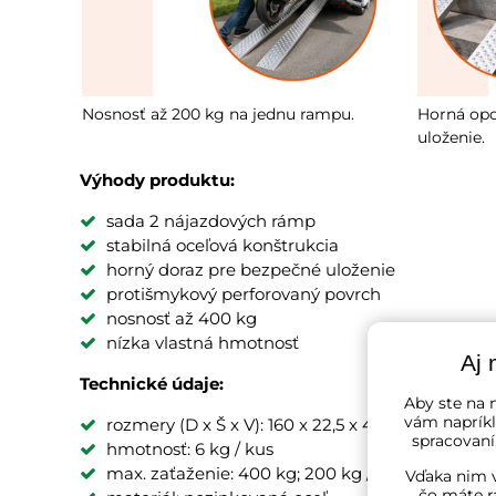
Nosnosť až 200 kg na jednu rampu.
Horná opo
uloženie.
Výhody produktu:
sada 2 nájazdových rámp
stabilná oceľová konštrukcia
horný doraz pre bezpečné uloženie
protišmykový perforovaný povrch
nosnosť až 400 kg
nízka vlastná hmotnosť
Aj 
Technické údaje:
Aby ste na n
vám napríkl
rozmery (D x Š x V): 160 x 22,5 x 4,5 cm
spracovaní
hmotnosť: 6 kg / kus
max. zaťaženie: 400 kg; 200 kg / kus
Vďaka nim v
čo máte r