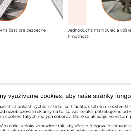
rná časť pre bezpečné
Jednoduchá manipulácia vďaka
hmotnosti.
my využívame cookies, aby naše stránky fungo
ašich stránkach rýchlo našli to, čo hľadáte, ušetrili množstvo kli
ad nezobrazovali reklamy na to, čo vás neláka, potrebujeme od v
m cookies, takých malých súborov, ktoré sa ukladajú vo vašom p
ám naše stránky zobrazíme tak, aby všetko fungovalo správne a
adi. Niektoré súbory cookie a osobné údaje sa používajú aj na zo