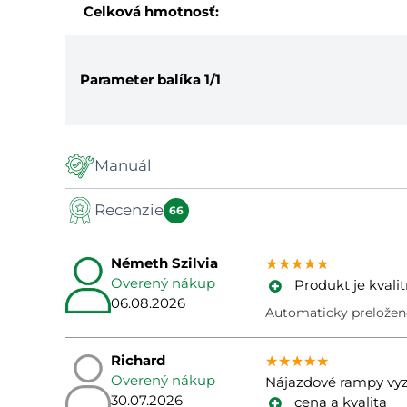
Celková hmotnosť:
Parameter balíka
1/1
Manuál
Recenzie
Manuál
66
Németh Szilvia
★★★★★
★★★★★
★★★★★
Overený nákup
Produkt je kval
06.08.2026
Automaticky preložen
Richard
★★★★★
★★★★★
★★★★★
Overený nákup
Nájazdové rampy vyze
30.07.2026
cena a kvalita