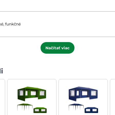
ké, funkčné
Načítať viac
i