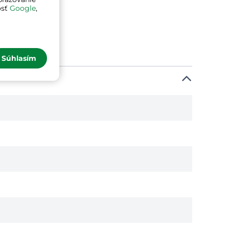
osť
Google
,
Súhlasím