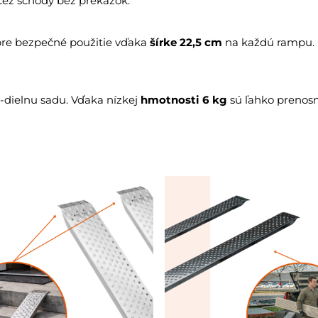
ez schody bez prekážok.
pre bezpečné použitie vďaka
šírke 22,5 cm
na každú rampu. Bo
dielnu sadu. Vďaka nízkej
hmotnosti 6 kg
sú ľahko prenosn