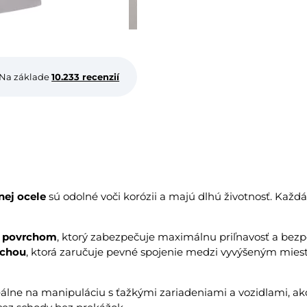
Na základe
10.233 recenzií
nej ocele
sú odolné voči korózii a majú dlhú životnosť. Každ
 povrchom
, ktorý zabezpečuje maximálnu priľnavosť a bezp
ochou
, ktorá zaručuje pevné spojenie medzi vyvýšeným mie
álne na manipuláciu s ťažkými zariadeniami a vozidlami, ako