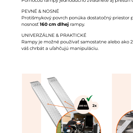
Pomocou rampy jednoducho zvládnete aj presun c
PEVNÉ & NOSNÉ
Protišmykový povrch ponúka dostatočný priestor 
nosnosť
160 cm dlhej
rampy.
UNIVERZÁLNE & PRAKTICKÉ
Rampy je možné používať samostatne alebo ako 2-
váš chrbát a uľahčujú manipuláciu.