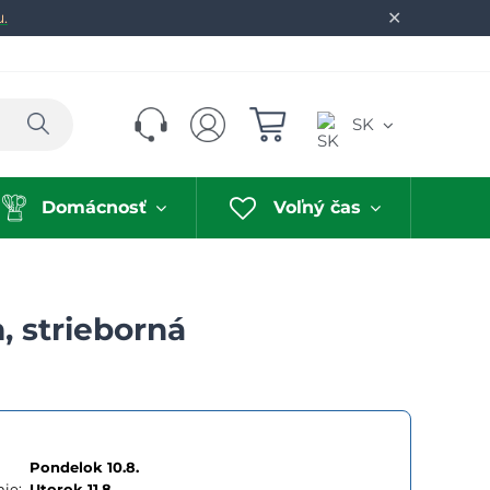
✕
u.
Hľadať
SK
Domácnosť
Voľný čas
 strieborná
Pondelok 10.8.
ie:
Utorok
11.8.