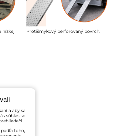
 nízkej
Protišmykový perforovaný povrch.
vali
kaní a aby sa
ás súhlas so
rehliadači.
 podľa toho,
brazovanie