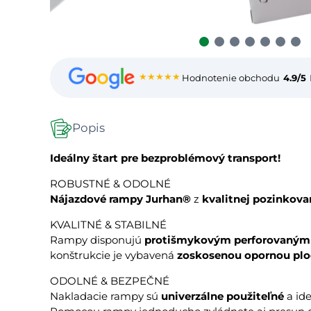
★★★★★
Hodnotenie obchodu
4.9/5
Popis
Ideálny štart pre bezproblémový transport!
ROBUSTNÉ & ODOLNÉ
Nájazdové rampy Jurhan®
z
kvalitnej pozinkova
KVALITNÉ & STABILNÉ
Rampy disponujú
protišmykovým perforovaným
konštrukcie je vybavená
zoskosenou opornou pl
ODOLNÉ & BEZPEČNÉ
Nakladacie rampy sú
univerzálne použiteľné
a ide