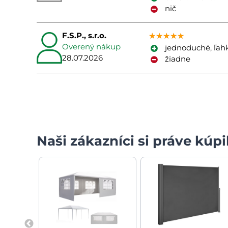
nič
F.S.P., s.r.o.
★★★★★
★★★★★
★★★★★
Overený nákup
jednoduché, ľah
28.07.2026
žiadne
Naši zákazníci si práve kúpil