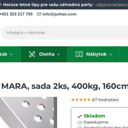
🌞
Horúce letné tipy pre vašu záhradnú párty
–
objavte kolekci
+421 323 217 700
info@jurhan.com
tok
Dielňa
Nábytok
MARA, sada 2ks, 400kg, 160cm,
★★★★★
★★★★★
★★★★★
67 hodnotení
Skladom
Expedujeme:
Predpokladané doručen