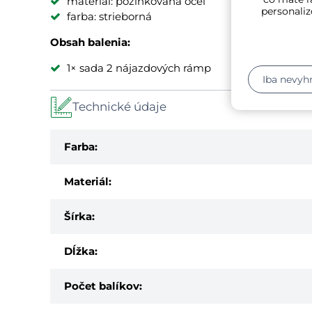
materiál: pozinkovaná oceľ
personaliz
farba: strieborná
Obsah balenia:
1× sada 2 nájazdových rámp
Iba nevyh
Technické údaje
Farba:
Materiál:
Šírka:
Dĺžka:
Počet balíkov: