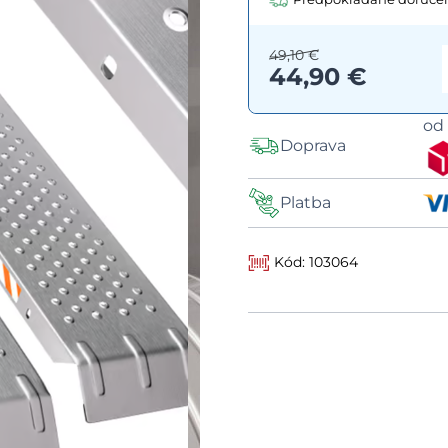
49,10 €
44,90 €
o
Doprava
Platba
Kód: 103064