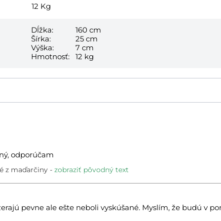
12
Kg
Dĺžka:
160 cm
Šírka:
25 cm
Výška:
7 cm
Hmotnosť:
12 kg
itný, odporúčam
é z maďarčiny
zobraziť pôvodný text
rajú pevne ale ešte neboli vyskúšané. Myslím, že budú v po