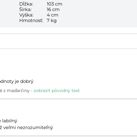
Dĺžka:
103 cm
Šírka:
16 cm
Výška:
4 cm
Hmotnosť:
7 kg
dnoty je dobrý
é z maďarčiny
zobraziť pôvodný text
 labilný
 veľmi nezrozumiteľný