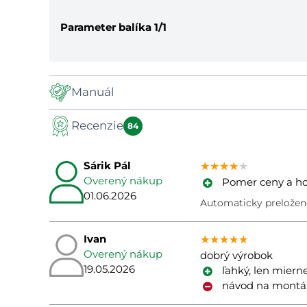
Parameter balíka
1/1
Manuál
Recenzie
Manuál
84
Sárik Pál
★★★★★
★★★★★
★★★★★
Overený nákup
Pomer ceny a ho
01.06.2026
Automaticky preložen
Ivan
★★★★★
★★★★★
★★★★★
Overený nákup
dobrý výrobok
19.05.2026
ľahký, len mierne
návod na montáž