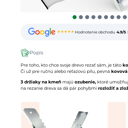
★★★★★
Hodnotenie obchodu
4.9/5
Popis
Pre toho, kto chce svoje drevo rezať sám, je táto
ko
Či už pre ručnú alebo reťazovú pílu, pevná
kovová
3 držiaky na kmeň
majú
ozubenie,
ktoré umožňuj
na rezanie dreva sa dá pár pohybmi
rozložiť a zl