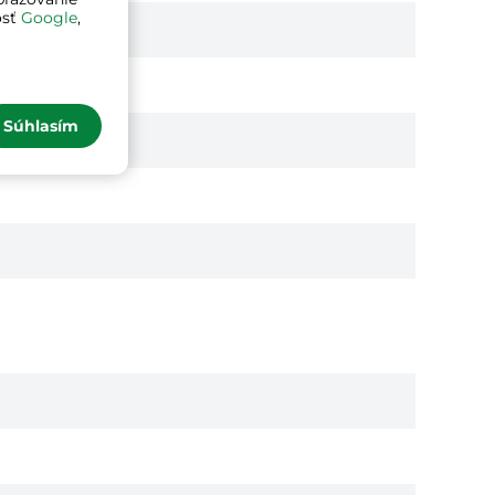
osť
Google
,
Súhlasím