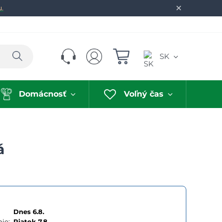
✕
u.
Hľadať
SK
Domácnosť
Voľný čas
á
Dnes 6.8.
ie:
Piatok
7.8.