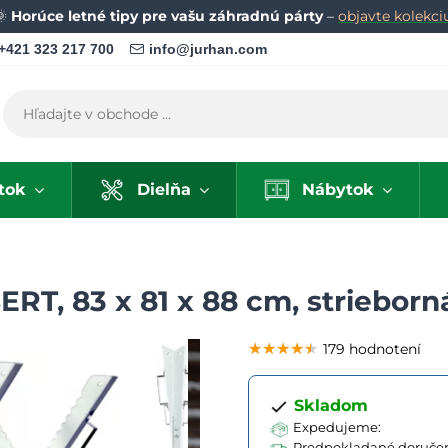
🌞
Horúce letné tipy pre vašu záhradnú párty
–
objavte kolekci
+421 323 217 700
info@jurhan.com
tok
Dielňa
Nábytok
ERT, 83 x 81 x 88 cm, strieborn
★★★★★
★★★★★
★★★★★
179 hodnotení
Skladom
Expedujeme:
Predpokladané doručen