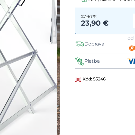
27,90 €
23,90 €
o
Doprava
Platba
Kód: 55246