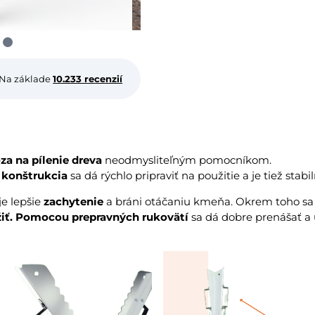
Na základe
10.233 recenzií
za na pílenie dreva
neodmysliteľným pomocníkom.
 konštrukcia
sa dá rýchlo pripraviť na použitie a je tiež stabil
e lepšie
zachytenie
a bráni otáčaniu kmeňa. Okrem toho sa 
ožiť. Pomocou prepravných rukovätí
sa dá dobre prenášať a 