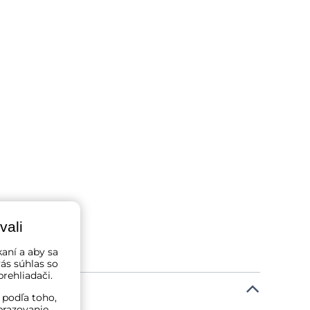
vali
kaní a aby sa
ás súhlas so
rehliadači.
 podľa toho,
brazovanie