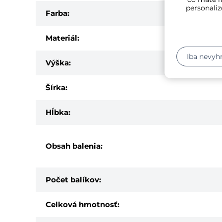
personaliz
Farba:
Materiál:
Iba nevyh
Výška:
Šírka:
Hĺbka:
Obsah balenia:
Počet balíkov:
Celková hmotnosť: