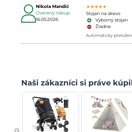
Nikola Mandić
★★★★★
★★★★★
★★★★★
Overený nákup
Stojan na drevo
16.05.2026
Výborný stojan
Žiadne
Automaticky preložen
Naši zákazníci si práve kúpil