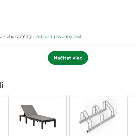
é z chorvátčiny
zobraziť pôvodný text
Načítať viac
i