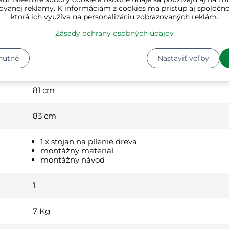
ovanej reklamy. K informáciám z cookies má prístup aj spoločn
strieborná
ktorá ich využíva na personalizáciu zobrazovaných reklám.
Zásady ochrany osobných údajov
oceľ
nutné
Nastaviť voľby
88 cm
81 cm
83 cm
1 x stojan na pílenie dreva
montážny materiál
montážny návod
1
7
Kg