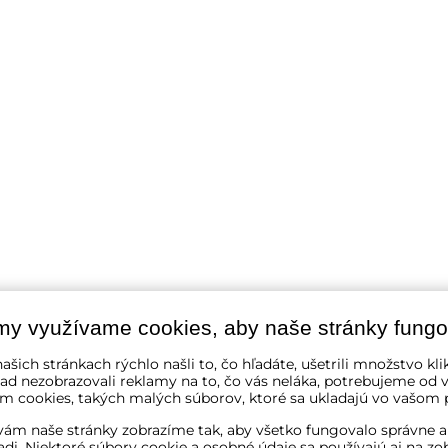
my využívame cookies, aby naše stránky fungo
ašich stránkach rýchlo našli to, čo hľadáte, ušetrili množstvo kli
ad nezobrazovali reklamy na to, čo vás neláka, potrebujeme od v
m cookies, takých malých súborov, ktoré sa ukladajú vo vašom p
ám naše stránky zobrazíme tak, aby všetko fungovalo správne a
adi. Niektoré súbory cookie a osobné údaje sa používajú aj na zo