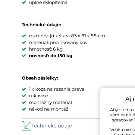
úplne sklopiteľná
Technické údaje:
rozmery: (d x š x v) 83 x 81 x 88 cm
materiál: pozinkovaný kov
hmotnosť: 6 kg
nosnosť: do 150 kg
Obsah zásielky:
1 x koza na rezanie dreva
rukavice
Aj 
montážny materiál
návod na montáž
Aby ste na n
vám napríkl
spracovaní
Technické údaje
Vďaka nim v
čo máte r