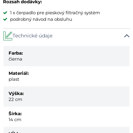
Rozsah dodávky:
1 x čerpadlo pre pieskový filtračný systém
podrobný návod na obsluhu
Technické údaje
Farba:
čierna
Materiál:
plast
Výška:
22 cm
Šírka:
14 cm