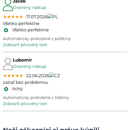
Jacek
Overený nákup
★★★★★
★★★★★
★★★★★
17.07.2026
Všetko perfektne
Všetko perfektne
Automaticky preložené z poľštiny
zobraziť pôvodný text
Lubomír
Overený nákup
★★★★★
★★★★★
★★★★★
22.06.2026
zatiaľ bez problémov
tichý
Automaticky preložené z češtiny
zobraziť pôvodný text