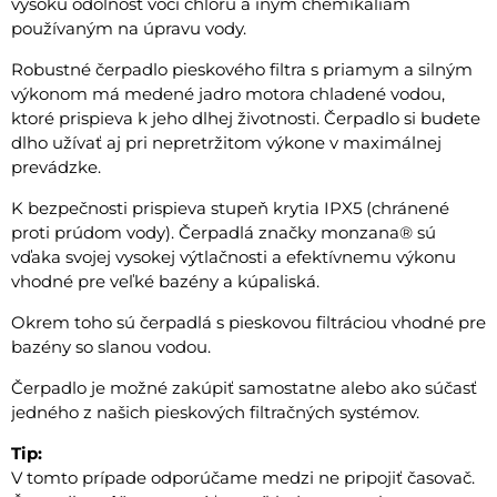
vysokú odolnosť voči chlóru a iným chemikáliám
používaným na úpravu vody.
Robustné čerpadlo pieskového filtra s priamym a silným
výkonom má medené jadro motora chladené vodou,
ktoré prispieva k jeho dlhej životnosti. Čerpadlo si budete
dlho užívať aj pri nepretržitom výkone v maximálnej
prevádzke.
K bezpečnosti prispieva stupeň krytia IPX5 (chránené
proti prúdom vody). Čerpadlá značky monzana® sú
vďaka svojej vysokej výtlačnosti a efektívnemu výkonu
vhodné pre veľké bazény a kúpaliská.
Okrem toho sú čerpadlá s pieskovou filtráciou vhodné pre
bazény so slanou vodou.
Čerpadlo je možné zakúpiť samostatne alebo ako súčasť
jedného z našich pieskových filtračných systémov.
Tip:
V tomto prípade odporúčame medzi ne pripojiť časovač.