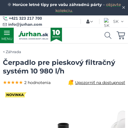
🌞
Horúce letné tipy pre vašu záhradnú párty
–
objavte
✕
kolekciu.
+421 323 217 700
SK
info@jurhan.com
MENU
Záhrada
Čerpadlo pre pieskový filtračný
systém 10 980 l/h
★★★★★
★★★★★
★★★★★
2 hodnotenia
Upozorniť na dostupnosť
NOVINKA