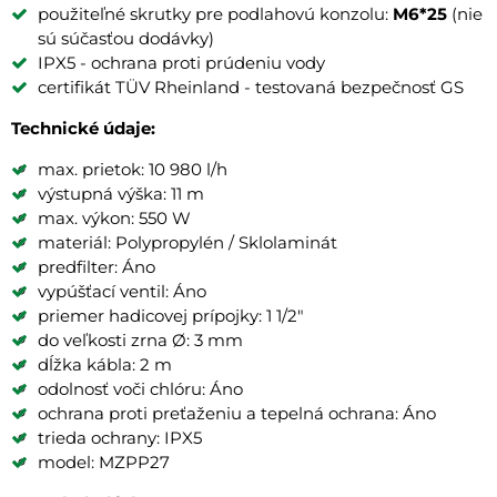
použiteľné skrutky pre podlahovú konzolu:
M6*25
(nie
sú súčasťou dodávky)
IPX5 - ochrana proti prúdeniu vody
certifikát TÜV Rheinland - testovaná bezpečnosť GS
Technické údaje:
max. prietok: 10 980 l/h
výstupná výška: 11 m
max. výkon: 550 W
materiál: Polypropylén / Sklolaminát
predfilter: Áno
vypúšťací ventil: Áno
priemer hadicovej prípojky: 1 1/2"
do veľkosti zrna Ø: 3 mm
dĺžka kábla: 2 m
odolnosť voči chlóru: Áno
ochrana proti preťaženiu a tepelná ochrana: Áno
trieda ochrany: IPX5
model: MZPP27