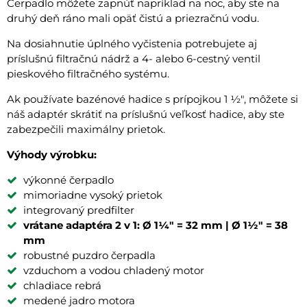
Čerpadlo môžete zapnúť napríklad na noc, aby ste na
druhý deň ráno mali opäť čistú a priezračnú vodu.
Na dosiahnutie úplného vyčistenia potrebujete aj
príslušnú filtračnú nádrž a 4- alebo 6-cestný ventil
pieskového filtračného systému.
Ak používate bazénové hadice s prípojkou 1 ½", môžete si
náš adaptér skrátiť na príslušnú veľkosť hadice, aby ste
zabezpečili maximálny prietok.
Výhody výrobku:
výkonné čerpadlo
mimoriadne vysoký prietok
integrovaný predfilter
vrátane adaptéra 2 v 1: Ø 1¼" = 32 mm | Ø 1½" = 38
mm
robustné puzdro čerpadla
vzduchom a vodou chladený motor
chladiace rebrá
medené jadro motora