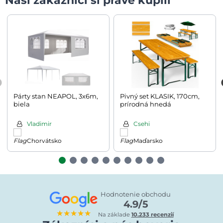
Naši zákazníci si práve kúpili
Párty stan NEAPOL, 3x6m,
Pivný set KLASIK, 170cm,
biela
prírodná hnedá
Vladimir
Csehi
Chorvátsko
Maďarsko
Hodnotenie obchodu
4.9/5
★★★★★
Na základe
10.233 recenzií