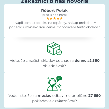
Zákazníci o nás hovoria
Róbert Polák
pred 8 hodinami
★★★★★
★★★★★
★★★★★
"Kúpil som tu poličku na topánky, nákup prebehol v
poriadku, rovnako doručenie. Odporúčam tento obchod."
Viete, že z našich skladov odchádza
denne až 560
objednávok?
Vedeli ste, že za
mesiac
odbavíme približne
27 650
požiadaviek zákazníkov?