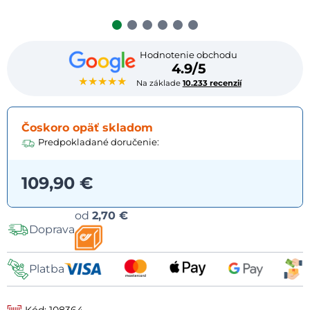
Hodnotenie obchodu
4.9/5
★★★★★
Na základe
10.233 recenzií
Čoskoro opäť skladom
Predpokladané doručenie:
109,90 €
Možnosti
od
2,70 €
Doprava
dopravy
Platba
Kód: 108364