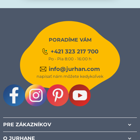
PORADÍME VÁM
+421 323 217 700
Po - Pia 8:00 - 16:00 h
info@jurhan.com
napísať nám môžete kedykoľvek
Facebook
Instagram
Pinterest
Youtube
PRE ZÁKAZNÍKOV
O JURHANE