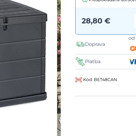
28,80 €
o
Doprava
Platba
Kód: BET48CAN