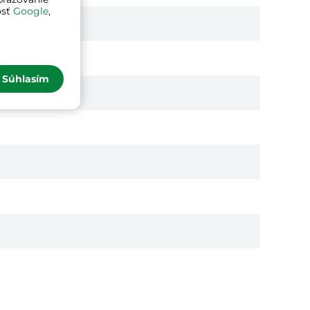
osť
Google
,
Súhlasím