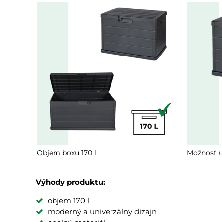
Objem boxu 170 l.
Možnosť u
Výhody produktu:
objem 170 l
moderný a univerzálny dizajn