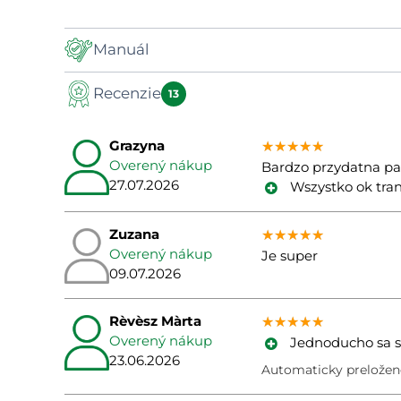
Manuál
Recenzie
Manual
13
Grazyna
★★★★★
★★★★★
★★★★★
Overený nákup
Bardzo przydatna pa
27.07.2026
Wszystko ok tra
Zuzana
★★★★★
★★★★★
★★★★★
Overený nákup
Je super
09.07.2026
Rèvèsz Màrta
★★★★★
★★★★★
★★★★★
Overený nákup
Jednoducho sa sk
23.06.2026
Automaticky preložen