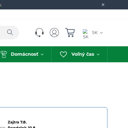
✕
u.
Hľadať
SK
Domácnosť
Voľný čas
Zajtra 7.8.
ie:
Pondelok
10.8.