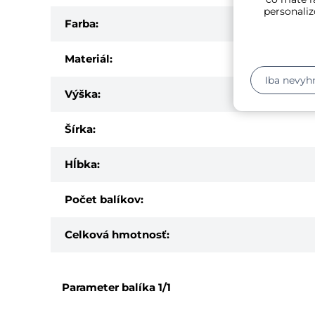
personaliz
Farba:
Materiál:
Iba nevyh
Výška:
Šírka:
Hĺbka:
Počet balíkov:
Celková hmotnosť:
Parameter balíka
1/1