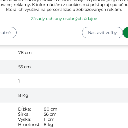
ovanej reklamy. K informáciám z cookies má prístup aj spoločn
ktorá ich využíva na personalizáciu zobrazovaných reklám.
antracitová
Zásady ochrany osobných údajov
plast
nutné
Nastaviť voľby
55 cm
78 cm
55 cm
1
8
Kg
Dĺžka:
80 cm
Šírka:
56 cm
Výška:
11 cm
Hmotnosť:
8 kg