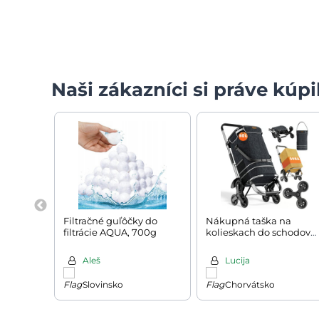
Naši zákazníci si práve kúpil
Filtračné guľôčky do
Nákupná taška na
filtrácie AQUA, 700g
kolieskach do schodov
COMFORT, 50l, čierna
Aleš
Lucija
Slovinsko
Chorvátsko