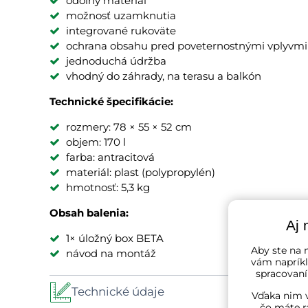
odolný materiál
možnosť uzamknutia
integrované rukoväte
ochrana obsahu pred poveternostnými vplyvmi
jednoduchá údržba
vhodný do záhrady, na terasu a balkón
Technické špecifikácie:
rozmery: 78 × 55 × 52 cm
objem: 170 l
farba: antracitová
materiál: plast (polypropylén)
hmotnosť: 5,3 kg
Obsah balenia:
Aj 
1× úložný box BETA
Aby ste na n
návod na montáž
vám napríkl
spracovaní
Technické údaje
Vďaka nim v
čo máte r