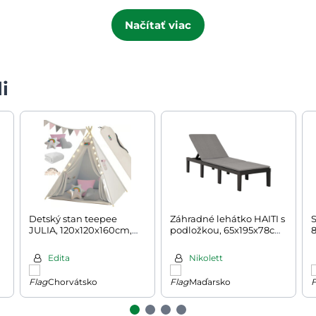
Načítať viac
i
Detský stan teepee
Záhradné lehátko HAITI s
S
JULIA, 120x120x160cm,
podložkou, 65x195x78cm,
8
béžová/ružová
antracitová
Edita
Nikolett
Chorvátsko
Maďarsko