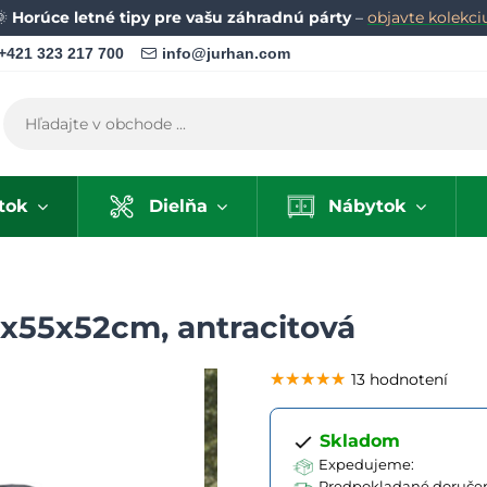
🌞
Horúce letné tipy pre vašu záhradnú párty
–
objavte kolekci
+421 323 217 700
info@jurhan.com
tok
Dielňa
Nábytok
8x55x52cm, antracitová
★★★★★
★★★★★
★★★★★
13 hodnotení
Skladom
Expedujeme:
Predpokladané doručen