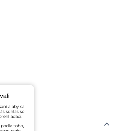
vali
kaní a aby sa
ás súhlas so
rehliadači.
 podľa toho,
brazovanie