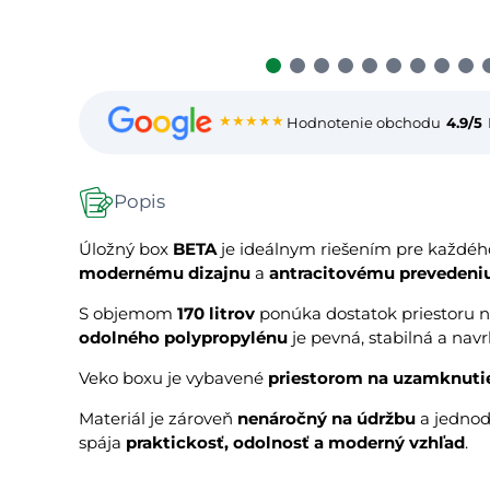
★★★★★
Hodnotenie obchodu
4.9/5
Popis
Úložný box
BETA
je ideálnym riešením pre každéh
modernému dizajnu
a
antracitovému prevedeni
S objemom
170 litrov
ponúka dostatok priestoru 
odolného polypropylénu
je pevná, stabilná a nav
Veko boxu je vybavené
priestorom na uzamknutie
Materiál je zároveň
nenáročný na údržbu
a jednod
spája
praktickosť, odolnosť a moderný vzhľad
.