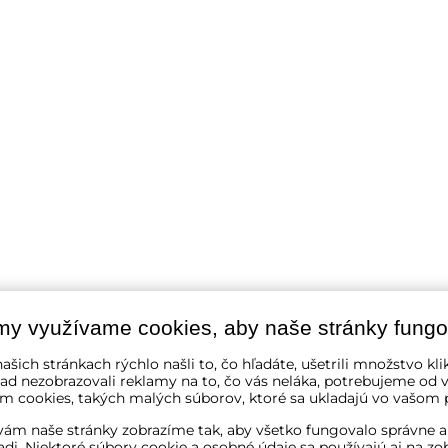
my využívame cookies, aby naše stránky fungo
ašich stránkach rýchlo našli to, čo hľadáte, ušetrili množstvo kli
ad nezobrazovali reklamy na to, čo vás neláka, potrebujeme od v
m cookies, takých malých súborov, ktoré sa ukladajú vo vašom p
ám naše stránky zobrazíme tak, aby všetko fungovalo správne a
adi. Niektoré súbory cookie a osobné údaje sa používajú aj na zo