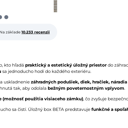
Na základe
10.233 recenzií
o, kto hľadá
praktický a estetický úložný priestor
do záhrad
u
sa jednoducho hodí do každého exteriéru.
na uskladnenie
záhradných podušiek, diek, hračiek, náradi
rhnutá tak, aby odolala
bežným poveternostným vplyvom
.
 (možnosť použitia visiaceho zámku)
, čo zvyšuje bezpečn
ucho sa čistí. Úložný box BETA predstavuje
funkčné a spoľah