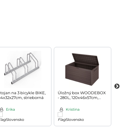
tojan na 3 bicykle BIKE,
Úložný box WOODEBOX
Jedálen
4x32x27cm, strieborná
- 280L, 120x46x57cm,
PAUL, 5
tmavo hnedá
biela
Erika
Kristina
Ivet
Slovensko
Slovensko
Slov