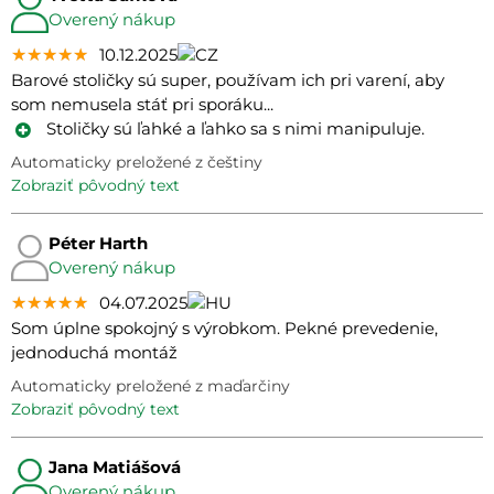
Overený nákup
★★★★★
★★★★★
★★★★★
10.12.2025
Barové stoličky sú super, používam ich pri varení, aby
som nemusela stáť pri sporáku...
Stoličky sú ľahké a ľahko sa s nimi manipuluje.
Automaticky preložené z češtiny
zobraziť pôvodný text
Péter Harth
Overený nákup
★★★★★
★★★★★
★★★★★
04.07.2025
Som úplne spokojný s výrobkom. Pekné prevedenie,
jednoduchá montáž
Automaticky preložené z maďarčiny
zobraziť pôvodný text
Jana Matiášová
Overený nákup