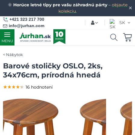
🌞
Horúce letné tipy pre vašu záhradnú párty
–
objavte
✕
kolekciu.
+421 323 217 700
SK
info@jurhan.com
MENU
Nábytok
Barové stoličky OSLO, 2ks,
34x76cm, prírodná hnedá
★★★★★
★★★★★
★★★★★
16 hodnotení