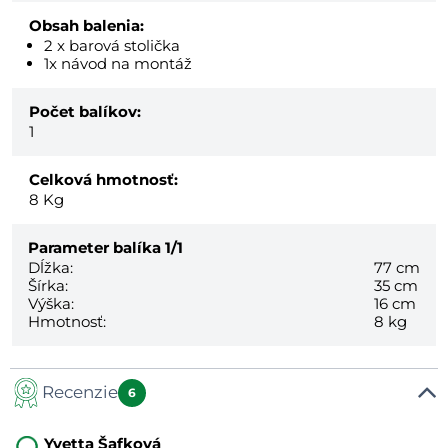
Obsah balenia:
2 x barová stolička
1x návod na montáž
Počet balíkov:
1
Celková hmotnosť:
8
Kg
Parameter balíka
1/1
Dĺžka:
77 cm
Šírka:
35 cm
Výška:
16 cm
Hmotnosť:
8 kg
Recenzie
6
Yvetta Šafková