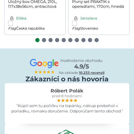
Úložný box OMEGA, 210L,
Pivný set PRAKTIK s
117x38x56cm, antracitová
operadlami, 170cm, hnedá
Eliška
Jaroslava
Česká republika
Slovensko
Hodnotenie obchodu
4.9/5
★★★★★
Na základe
10.233 recenzií
Zákazníci o nás hovoria
Róbert Polák
pred 8 hodinami
★★★★★
★★★★★
★★★★★
"Kúpil som tu poličku na topánky, nákup prebehol v
poriadku, rovnako doručenie. Odporúčam tento obchod."