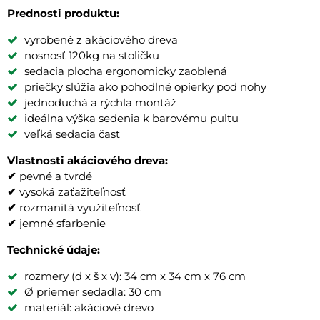
Prednosti produktu:
vyrobené z akáciového dreva
nosnosť 120kg na stoličku
sedacia plocha ergonomicky zaoblená
priečky slúžia ako pohodlné opierky pod nohy
jednoduchá a rýchla montáž
ideálna výška sedenia k barovému pultu
veľká sedacia časť
Vlastnosti akáciového dreva:
✔
pevné a tvrdé
✔
vysoká zaťažiteľnosť
✔
rozmanitá využiteľnosť
✔
jemné sfarbenie
Technické údaje:
rozmery (d x š x v): 34 cm x 34 cm x 76 cm
Ø priemer sedadla: 30 cm
materiál: akáciové drevo