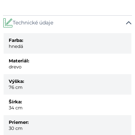
Technické údaje
Farba:
hnedá
Materiál:
drevo
Výška:
76 cm
Šírka:
34 cm
Priemer:
30 cm