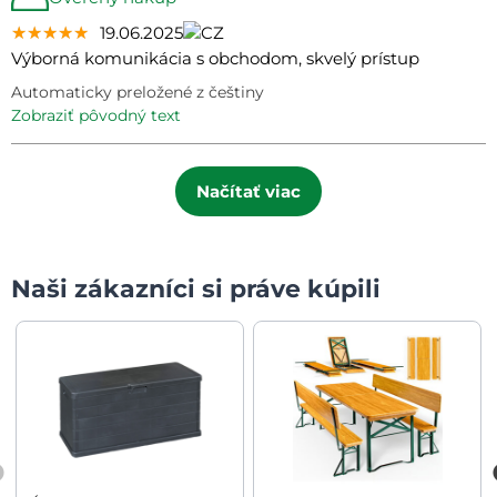
★★★★★
★★★★★
★★★★★
19.06.2025
Výborná komunikácia s obchodom, skvelý prístup
Automaticky preložené z češtiny
zobraziť pôvodný text
Načítať viac
Naši zákazníci si práve kúpili