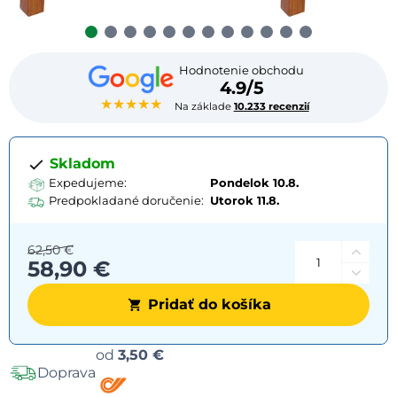
Hodnotenie obchodu
4.9/5
★★★★★
Na základe
10.233 recenzií
Skladom
Expedujeme:
Pondelok 10.8.
Predpokladané doručenie:
Utorok
11.8.
62,50 €
58,90 €
Pridať do košíka
Možnosti
od
3,50 €
Doprava
dopravy