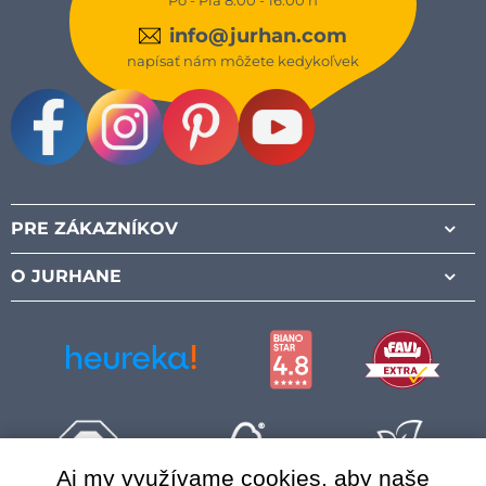
info@jurhan.com
napísať nám môžete kedykoľvek
Facebook
Instagram
Pinterest
Youtube
PRE ZÁKAZNÍKOV
O JURHANE
Aj my využívame cookies, aby naše