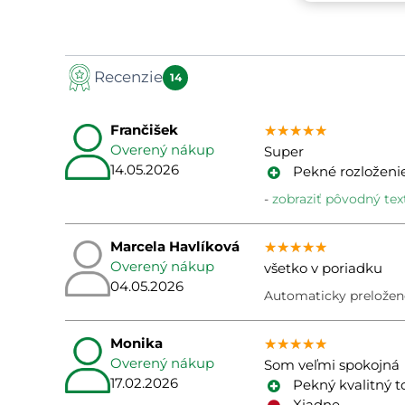
Recenzie
14
Frančišek
★★★★★
★★★★★
★★★★★
Overený nákup
Super
14.05.2026
Pekné rozloženi
zobraziť pôvodný tex
Marcela Havlíková
★★★★★
★★★★★
★★★★★
Overený nákup
všetko v poriadku
04.05.2026
Automaticky preložené
Monika
★★★★★
★★★★★
★★★★★
Overený nákup
Som veľmi spokojná
17.02.2026
Pekný kvalitný t
Xiadne