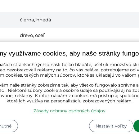
čierna, hnedá
drevo, oceľ
32 cm
my využívame cookies, aby naše stránky fungo
ašich stránkach rýchlo našli to, čo hľadáte, ušetrili množstvo kli
30 cm
ad nezobrazovali reklamy na to, čo vás neláka, potrebujeme od v
m cookies, takých malých súborov, ktoré sa ukladajú vo vašom p
60 cm
ám naše stránky zobrazíme tak, aby všetko fungovalo správne a
adi. Niektoré súbory cookie a osobné údaje sa používajú aj na zo
ovanej reklamy. K informáciám z cookies má prístup aj spoločn
1
ktorá ich využíva na personalizáciu zobrazovaných reklám.
Zásady ochrany osobných údajov
4
Kg
nutné
Nastaviť voľby
Dĺžka:
69 cm
Šírka:
38 cm
Výška:
6 cm