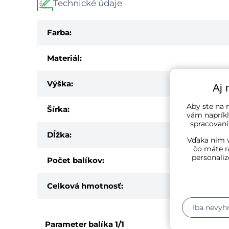
Technické údaje
Farba:
Materiál:
Výška:
Aj 
Aby ste na n
Šírka:
vám napríkl
spracovaní
Dĺžka:
Vďaka nim v
čo máte r
personaliz
Počet balíkov:
Celková hmotnosť:
Iba nevyh
Parameter balíka
1/1