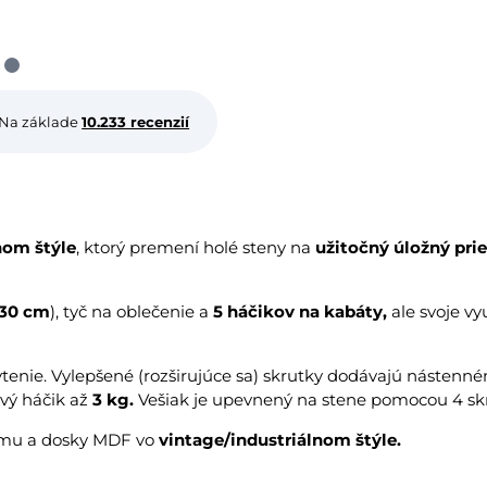
Na základe
10.233 recenzií
nom štýle
, ktorý premení holé steny na
užitočný úložný prie
 30 cm
), tyč na oblečenie a
5 háčikov na kabáty,
ale svoje vyu
ytenie. Vylepšené (rozširujúce sa) skrutky dodávajú nástenné
vý háčik až
3 kg.
Vešiak je upevnený na stene pomocou 4 skr
rámu a dosky MDF vo
vintage/industriálnom štýle.