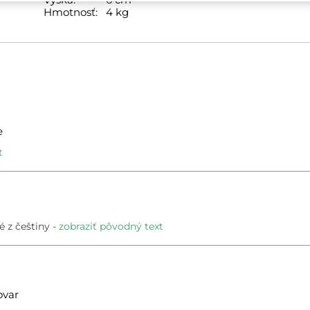
Hmotnosť:
4 kg
e
t
 z češtiny
zobraziť pôvodný text
ovar