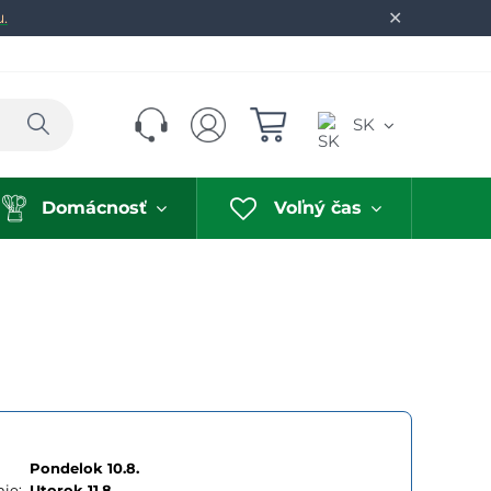
✕
u.
Hľadať
SK
Domácnosť
Voľný čas
Pondelok 10.8.
ie:
Utorok
11.8.