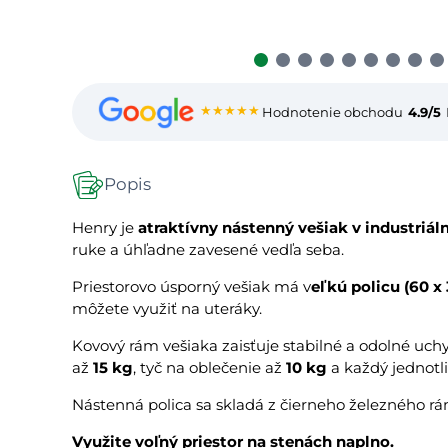
★★★★★
Hodnotenie obchodu
4.9/5
Popis
Henry je
atraktívny nástenný vešiak v industriál
ruke a úhľadne zavesené vedľa seba.
Priestorovo úsporný vešiak má v
eľkú policu (60 x
môžete využiť na uteráky.
Kovový rám vešiaka zaisťuje stabilné a odolné uch
až
15 kg
, tyč na oblečenie až
10 kg
a každý jednotli
Nástenná polica sa skladá z čierneho železného 
Využite voľný priestor na stenách naplno.