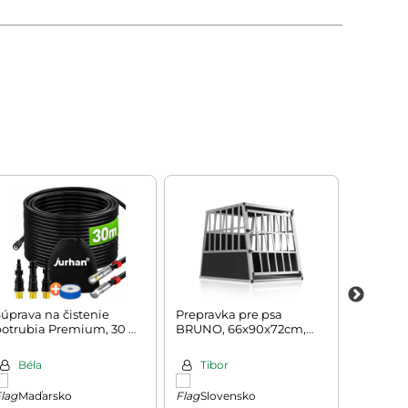
úprava na čistenie
Prepravka pre psa
Toaletný
potrubia Premium, 30 m,
BRUNO, 66x90x72cm,
s osvetl
ierna
strieborná/čierna
108x40x
Béla
Tibor
SILV
Maďarsko
Slovensko
Chor