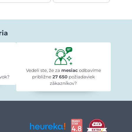
ria
Lenka Beniaková
pred 1 dňom
★★★★★
★★★★★
★★★★★
k
"Objednali sme knižnicu do detskej izby,
"Obje
objednávka bola vybavená rýchlo a tovar
Vedeli ste, že za
mesiac
odbavíme
do
je naozaj krásny. Ďakujeme"
vok?
približne
27 650
požiadaviek
zákazníkov?