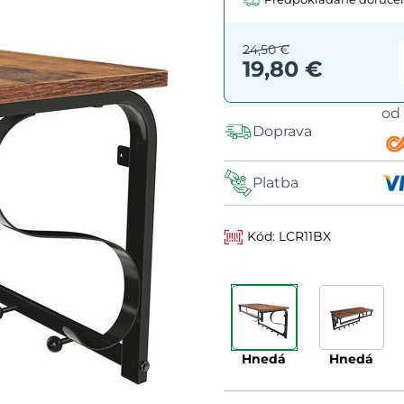
24,50 €
19,80 €
o
Doprava
Platba
Kód: LCR11BX
hnedá
hnedá