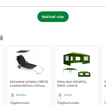
Načítať viac
i
Záhradné lehátko CRETA
Párty stan NEAPOL,
S
s nastaviteľnou clonou,
3x6m, zelená
na kolieskach, 150x52cm,
č
antracitová
Branka
Janka
Slovinsko
Rumunsko