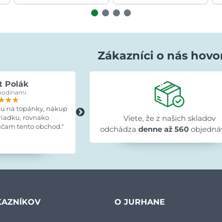
Zákazníci o nás hovo
t Polák
Lenka Bujňáčková
hodinami
pred 15 hodinami
★★★
★★★
★★★
★★★★★
★★★★★
★★★★★
ku na topánky, nákup
"Skvelé, tovar doručený včas, výrobo
riadku, rovnako
zodpovedá fotografiám, montážny
Viete, že z našich skladov
čam tento obchod."
návod prehľadný a všetky diely
odchádza
denne až 560
objedná
označené."
KAZNÍKOV
O JURHANE