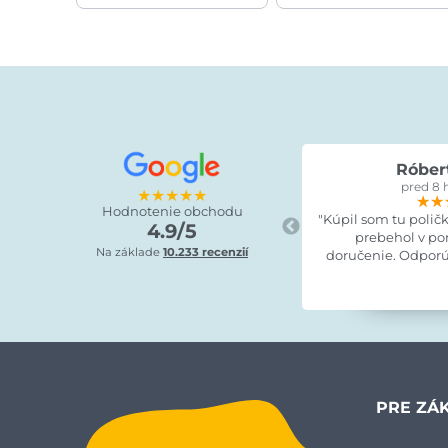
Róber
pred 8 
★★★★★
★★
★★
★★
Hodnotenie obchodu
"Kúpil som tu polič
4.9/5
prebehol v po
Na základe
10.233 recenzií
doručenie. Odporú
PRE ZÁ