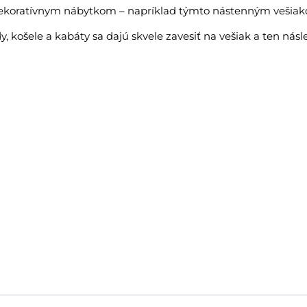
dekoratívnym nábytkom – napríklad týmto nástenným vešiak
, košele a kabáty sa dajú skvele zavesiť na vešiak a ten násl