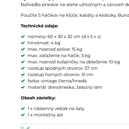
Nahraďte priestor na stene užitočným a zároveň 
Použite 5 háčikov na kľúče, kabáty a klobúky. Bundy
Technické údaje:
rozmery: 60 x 30 x 32 cm (d x š x v)
hmotnosť: 4 kg
max. nosnosť police: 15 kg
max. zaťaženie na háčik: 3 kg
max. nosnosť koľajničky na oblečenie: 10 kg
rozstup spodných otvorov: 57 cm
rozstup horných otvorov: 51 cm
farba: vintage čierna/hnedá
materiál: drevotrieska, železný rám
Obsah zásielky:
1 x nástenný vešiak na šaty
1 x montážny set