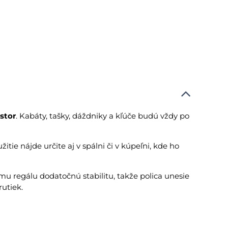
stor
. Kabáty, tašky, dáždniky a kľúče budú vždy po
žitie nájde určite aj v spálni či v kúpeľni, kde ho
mu regálu dodatočnú stabilitu, takže polica unesie
utiek.