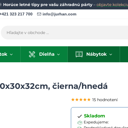
🌞
Horúce letné tipy pre vašu záhradnú párty
–
objavte kolekci
+421 323 217 700
info@jurhan.com
tok
Dielňa
Nábytok
60x30x32cm, čierna/hnedá
★★★★★
★★★★★
★★★★★
15 hodnotení
Skladom
Expedujeme:
Predpokladané doručen