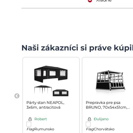
Naši zákazníci si práve kúpil
Párty stan NEAPOL,
Prepravka pre psa
3x6m, antracitová
BRUNO, 70x54x51cm,
strieborná/čierna
Robert
Đulijano
Rumunsko
Chorvátsko