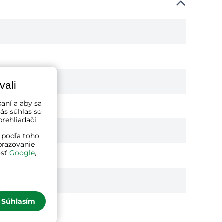
vali
kaní a aby sa
ás súhlas so
rehliadači.
 podľa toho,
brazovanie
osť
Google
,
Súhlasím