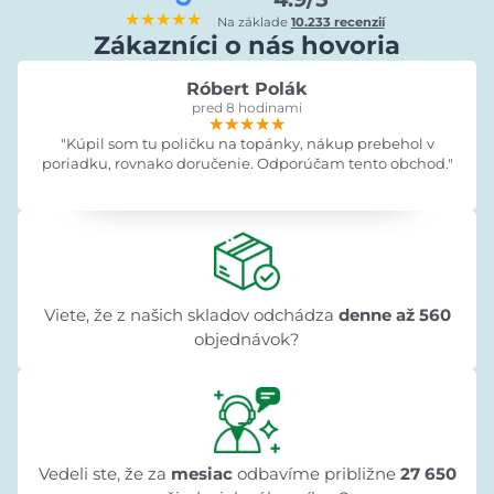
★★★★★
Na základe
10.233 recenzií
Zákazníci o nás hovoria
Róbert Polák
pred 8 hodinami
★★★★★
★★★★★
★★★★★
"Kúpil som tu poličku na topánky, nákup prebehol v
poriadku, rovnako doručenie. Odporúčam tento obchod."
Viete, že z našich skladov odchádza
denne až 560
objednávok?
Vedeli ste, že za
mesiac
odbavíme približne
27 650