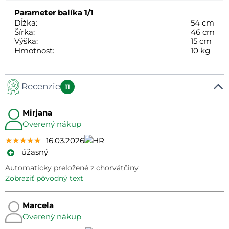
Parameter balíka
1/1
Dĺžka:
54 cm
Šírka:
46 cm
Výška:
15 cm
Hmotnosť:
10 kg
Recenzie
11
Mirjana
Overený nákup
★★★★★
★★★★★
★★★★★
16.03.2026
úžasný
Automaticky preložené z chorvátčiny
zobraziť pôvodný text
Marcela
Overený nákup