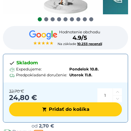
Hodnotenie obchodu
4.9/5
★★★★★
Na základe
10.233 recenzií
Skladom
Expedujeme:
Pondelok 10.8.
Predpokladané doručenie:
Utorok
11.8.
32,70 €
24,80 €
Pridať do košíka
Možnosti
od
2,70 €