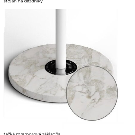
stojan na dáždniky
ťažká mramorová základňa