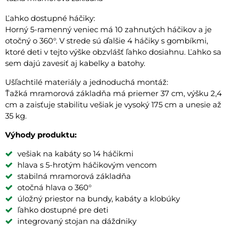
Ľahko dostupné háčiky:
Horný 5-ramenný veniec má 10 zahnutých háčikov a je
otočný o 360°. V strede sú ďalšie 4 háčiky s gombíkmi,
ktoré deti v tejto výške obzvlášť ľahko dosiahnu. Ľahko sa
sem dajú zavesiť aj kabelky a batohy.
Ušľachtilé materiály a jednoduchá montáž:
Ťažká mramorová základňa má priemer 37 cm, výšku 2,4
cm a zaisťuje stabilitu vešiak je vysoký 175 cm a unesie až
35 kg.
Výhody produktu:
vešiak na kabáty so 14 háčikmi
hlava s 5-hrotým háčikovým vencom
stabilná mramorová základňa
otočná hlava o 360°
úložný priestor na bundy, kabáty a klobúky
ľahko dostupné pre deti
integrovaný stojan na dáždniky