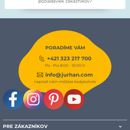
požiadaviek zákazníkov?
PORADÍME VÁM
+421 323 217 700
Po - Pia 8:00 - 16:00 h
info@jurhan.com
napísať nám môžete kedykoľvek
Facebook
Instagram
Pinterest
Youtube
PRE ZÁKAZNÍKOV