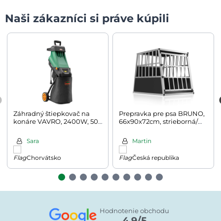
Naši zákazníci si práve kúpili
Záhradný štiepkovač na
Prepravka pre psa BRUNO,
konáre VAVRO, 2400W, 50l,
66x90x72cm, strieborná/
čierna/zelená
čierna
Sara
Martin
Chorvátsko
Česká republika
Hodnotenie obchodu
4.9/5