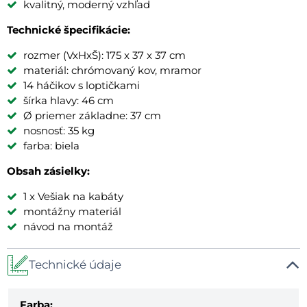
kvalitný, moderný vzhľad
Technické špecifikácie:
rozmer (VxHxŠ): 175 x 37 x 37 cm
materiál: chrómovaný kov, mramor
14 háčikov s loptičkami
šírka hlavy: 46 cm
Ø priemer základne: 37 cm
nosnosť: 35 kg
farba: biela
Obsah zásielky:
1 x Vešiak na kabáty
montážny materiál
návod na montáž
Technické údaje
Farba: