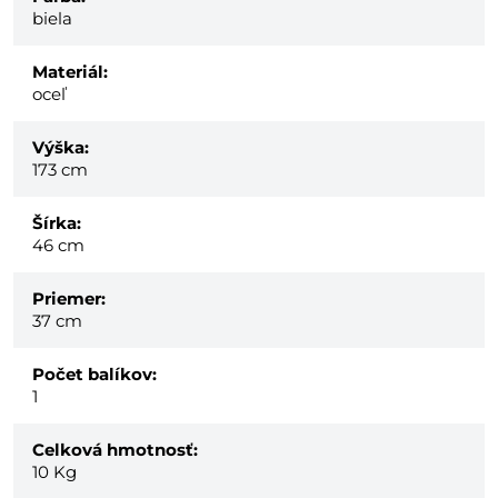
biela
Materiál:
oceľ
Výška:
173 cm
Šírka:
46 cm
Priemer:
37 cm
Počet balíkov:
1
Celková hmotnosť:
10
Kg