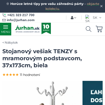
🌞
Horúce letné tipy pre vašu záhradnú párty
–
objavte
✕
kolekciu.
+421 323 217 700
SK
info@jurhan.com
MENU
Nábytok
Stojanový vešiak TENZY s
mramorovým podstavcom,
37x173cm, biela
★★★★★
★★★★★
★★★★★
11 hodnotení