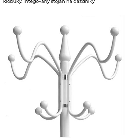
klobúky. Integovaný stojan na dáždniky.