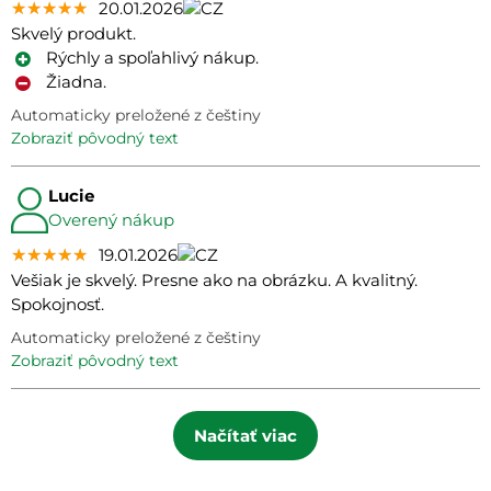
★★★★★
★★★★★
★★★★★
20.01.2026
Skvelý produkt.
Rýchly a spoľahlivý nákup.
Žiadna.
Automaticky preložené z češtiny
zobraziť pôvodný text
Lucie
Overený nákup
★★★★★
★★★★★
★★★★★
19.01.2026
Vešiak je skvelý. Presne ako na obrázku. A kvalitný.
Spokojnosť.
Automaticky preložené z češtiny
zobraziť pôvodný text
Načítať viac