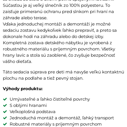
Súčasťou je aj veľký slnečník zo 100% polyesteru. To
zaisťuje primeranú ochranu pred slnkom pri hraní na
záhrade alebo terase.
Vďaka jednoduchej montáži a demontáži je možné
sedaciu zostavu kedykoľvek ľahko prepraviť, a preto sa
dokonale hodí na záhradu alebo do detskej izby.
Kompletná zostava detského nábytku je vyrobená z
robustného materiálu s príjemným povrchom. Všetky
hrany lavíc a stola sú zaoblené, čo zvyšuje bezpečnosť
vášho dieťaťa.
Táto sedacia súprava pre deti má navyše veľkú kontaktnú
plochu na podlahe a tiež pevný stojan.
Výhody produktu:
Umývateľné a ľahko čistiteľné povrchy
S oblými hranami
Veľkoplošná podstava
Jednoduchá montáž a demontáž, ľahký transport
Robustné materiály s príjemným povrchom