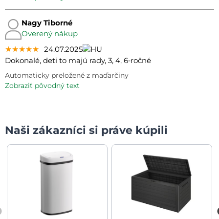
Nagy Tiborné
Overený nákup
★★★★★
★★★★★
★★★★★
24.07.2025
Dokonalé, deti to majú rady, 3, 4, 6‑ročné
Automaticky preložené z maďarčiny
zobraziť pôvodný text
Naši zákazníci si práve kúpili