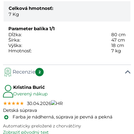
Celková hmotnosť:
7
Kg
Parameter balíka
1/1
Dĺžka:
80 cm
Šírka:
47 cm
Výška:
18 cm
Hmotnosť:
7 kg
Recenzie
2
Kristina Burić
Overený nákup
★★★★★
★★★★★
★★★★★
30.04.2026
Detská súprava
Farba je nádherná, súprava je pevná a pekná
Automaticky preložené z chorvátčiny
zobraziť pôvodný text