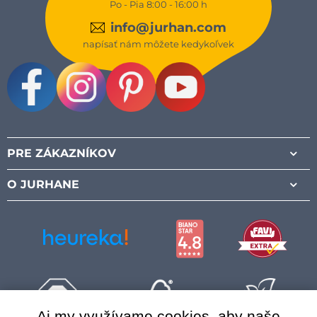
Po - Pia 8:00 - 16:00 h
info@jurhan.com
napísať nám môžete kedykoľvek
Facebook
Instagram
Pinterest
Youtube
PRE ZÁKAZNÍKOV
O JURHANE
Aj my využívame cookies, aby naše