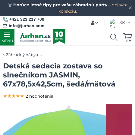
🌞
Horúce letné tipy pre vašu záhradnú párty
–
objavte
✕
kolekciu.
+421 323 217 700
SK
info@jurhan.com
MENU
Záhradný nábytok
Detská sedacia zostava so
slnečníkom JASMIN,
67x78,5x42,5cm, šedá/mätová
★★★★★
★★★★★
★★★★★
2 hodnotenia