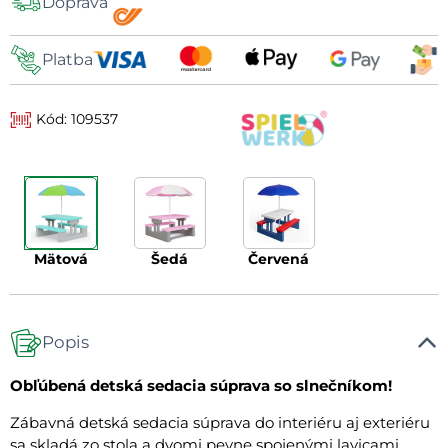
Doprava
dopravy
Platba
Kód: 109537
mätová
šedá
červená
Popis
Obľúbená detská sedacia súprava so slnečníkom!
Zábavná detská sedacia súprava do interiéru aj exteriéru
sa skladá zo stola a dvomi pevne spojenými lavicami.