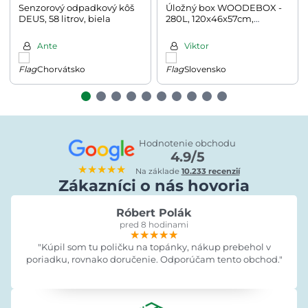
Senzorový odpadkový kôš
Úložný box WOODEBOX -
DEUS, 58 litrov, biela
280L, 120x46x57cm,
antracitová
Ante
Viktor
Chorvátsko
Slovensko
Hodnotenie obchodu
4.9/5
★★★★★
Na základe
10.233 recenzií
Zákazníci o nás hovoria
Róbert Polák
pred 8 hodinami
★★★★★
★★★★★
★★★★★
"Kúpil som tu poličku na topánky, nákup prebehol v
poriadku, rovnako doručenie. Odporúčam tento obchod."