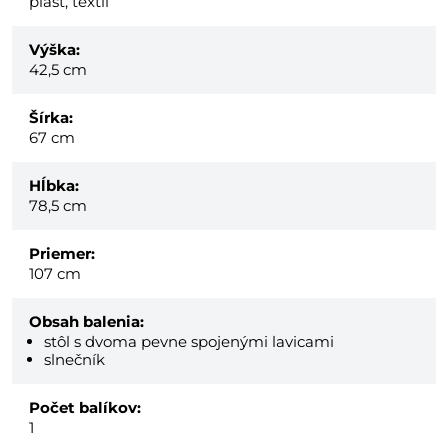
plast, textil
Výška:
42,5 cm
Šírka:
67 cm
Hĺbka:
78,5 cm
Priemer:
107 cm
Obsah balenia:
stôl s dvoma pevne spojenými lavicami
slnečník
Počet balíkov:
1