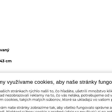
vaný
 143 cm
my využívame cookies, aby naše stránky fungo
ašich stránkach rýchlo našli to, čo hľadáte, ušetrili množstvo kli
ad nezobrazovali reklamy na to, čo vás neláka, potrebujeme od v
m cookies, takých malých súborov, ktoré sa ukladajú vo vašom p
ám naše stránky zobrazíme tak, aby všetko fungovalo správne a
adi. Niektoré súbory cookie a osobné údaje sa používajú aj na zo