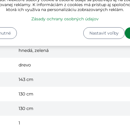
ovanej reklamy. K informáciám z cookies má prístup aj spoločn
ktorá ich využíva na personalizáciu zobrazovaných reklám.
Zásady ochrany osobných údajov
nutné
Nastaviť voľby
hnedá, zelená
drevo
143 cm
130 cm
130 cm
1