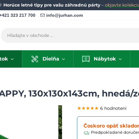
🌞
Horúce letné tipy pre vašu záhradnú párty
–
objavte kolekci
+421 323 217 700
info@jurhan.com
tok
Dielňa
Nábytok
HAPPY, 130x130x143cm, hnedá/z
★★★★★
★★★★★
★★★★★
6 hodnotení
Čoskoro opäť sklad
Predpokladané doručen