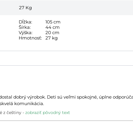
27
Kg
Dĺžka:
105 cm
Šírka:
44 cm
Výška:
20 cm
Hmotnosť:
27 kg
ostal dobrý výrobok. Deti sú veľmi spokojné, úplne odporúč
 skvelá komunikácia.
 z češtiny
zobraziť pôvodný text