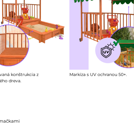
aná konštrukcia z
Markíza s UV ochranou 50+.
ého dreva.
h
 mačkami