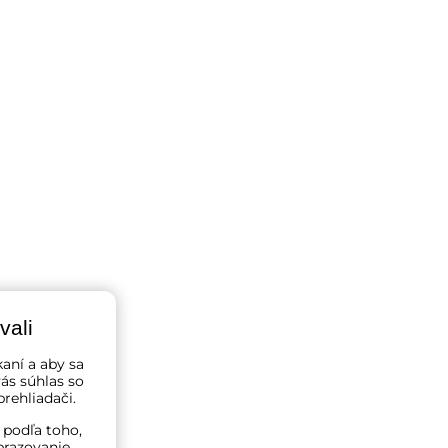
vali
kaní a aby sa
ás súhlas so
rehliadači.
 podľa toho,
brazovanie