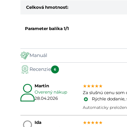
Celková hmotnosť:
Parameter balíka
1/1
Manuál
Recenzie
Manuál
6
Martin
★★★★★
★★★★★
★★★★★
Overený nákup
Za slušnú cenu som d
28.04.2026
Rýchle dodanie,
Automaticky preložené
Ida
★★★★★
★★★★★
★★★★★