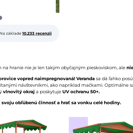
Na základe
10.233 recenzií
a hranie nie je len takým obyčajným pieskoviskom, ale
ni
orovice
vopred naimpregnovaná!
Veranda
sa dá ľahko pos
ítanými návštevníkmi, ako napríklad mačkami. Optimálne sa 
ný
vlnovitý okraj
a poskytuje
UV ochranu 50+.
svoju obľúbenú činnosť a hrať sa vonku celé hodiny.