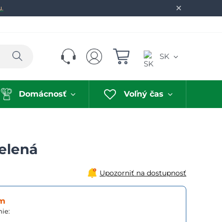
✕
u.
Hľadať
SK
Domácnosť
Voľný čas
elená
Upozorniť na dostupnosť
om
ie: