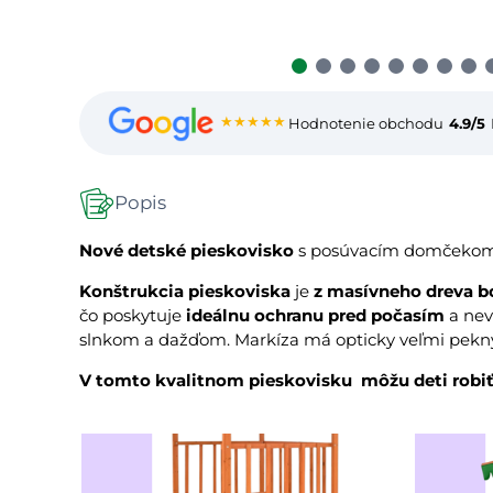
★★★★★
Hodnotenie obchodu
4.9/5
Popis
Nové detské pieskovisko
s posúvacím domčekom n
Konštrukcia pieskoviska
je
z masívneho dreva b
čo poskytuje
ideálnu ochranu pred počasím
a nev
slnkom a dažďom. Markíza má opticky veľmi pek
V tomto kvalitnom pieskovisku môžu deti robiť 