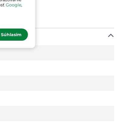
osť
Google
,
Súhlasím