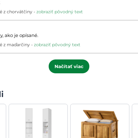
t
é z chorvátčiny
zobraziť pôvodný text
y, ako je opísané.
é z maďarčiny
zobraziť pôvodný text
Načítať viac
i