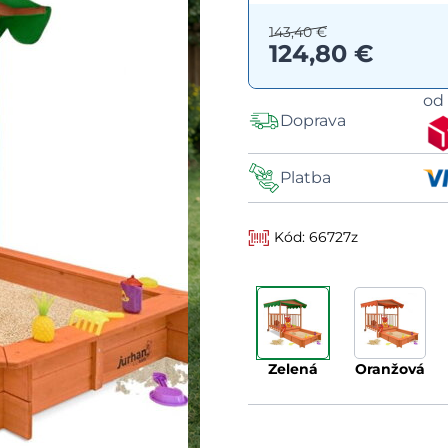
143,40 €
124,80 €
o
Doprava
Platba
Kód: 66727z
zelená
oranžová