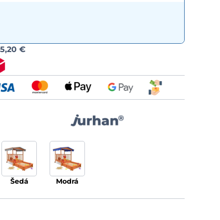
Možnost
d
5,20 €
dopravy
šedá
modrá