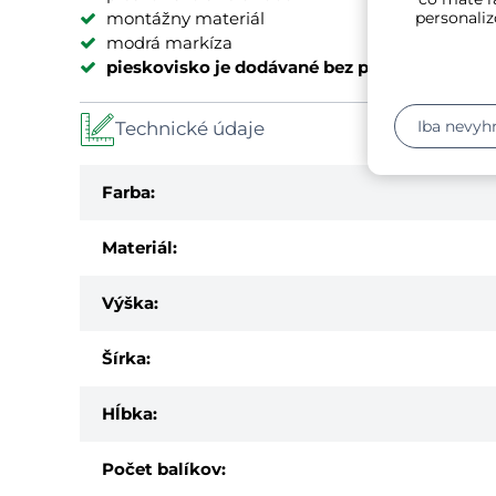
personaliz
montážny materiál
modrá markíza
pieskovisko je dodávané bez piesku
Iba nevyh
Technické údaje
Farba:
Materiál:
Výška:
Šírka:
Hĺbka:
Počet balíkov: