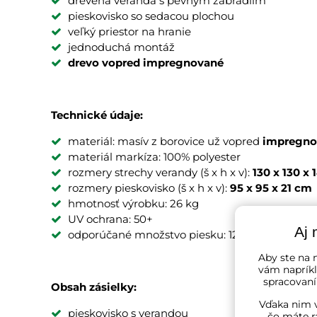
drevená veranda s pevným zábradlím
pieskovisko so sedacou plochou
veľký priestor na hranie
jednoduchá montáž
drevo vopred impregnované
Technické údaje:
materiál: masív z borovice už vopred
impregno
materiál markíza: 100% polyester
rozmery strechy verandy (š x h x v):
130 x 130 x
rozmery pieskovisko (š x h x v):
95 x 95 x 21 cm
hmotnosť výrobku: 26 kg
UV ochrana: 50+
Aj 
odporúčané množstvo piesku: 125 kg
Aby ste na n
vám napríkl
spracovaní
Obsah zásielky:
Vďaka nim v
pieskovisko s verandou
čo máte r