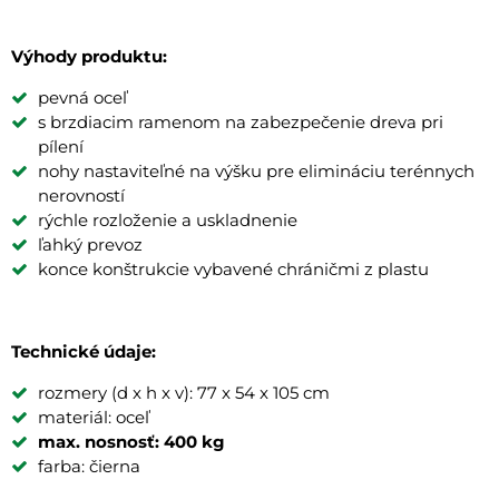
Výhody produktu:
pevná oceľ
s brzdiacim ramenom na zabezpečenie dreva pri
pílení
nohy nastaviteľné na výšku pre elimináciu terénnych
nerovností
rýchle rozloženie a uskladnenie
ľahký prevoz
konce konštrukcie vybavené chráničmi z plastu
Technické údaje:
rozmery (d x h x v): 77 x 54 x 105 cm
materiál: oceľ
max. nosnosť: 400 kg
farba: čierna