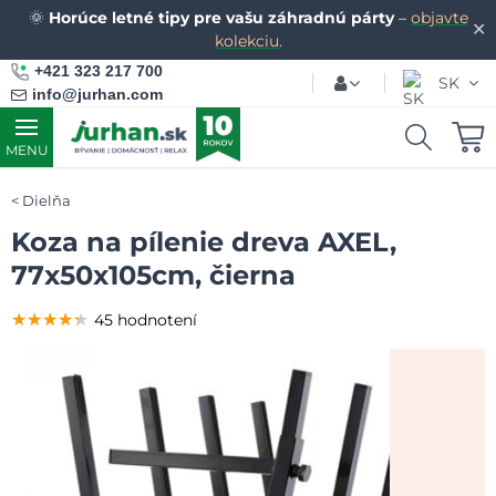
🌞
Horúce letné tipy pre vašu záhradnú párty
–
objavte
✕
kolekciu.
+421 323 217 700
SK
info@jurhan.com
MENU
Dielňa
Koza na pílenie dreva AXEL,
77x50x105cm, čierna
★★★★★
★★★★★
★★★★★
45 hodnotení