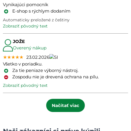
Vynikajúci pomocník
E-shop s rýchlym dodaním
Automaticky preložené z češtiny
zobraziť pôvodný text
JOŽE
Overený nákup
★★★★★
★★★★★
★★★★★
23.02.2026
Všetko v poriadku.
Za tie peniaze výborný nástroj.
Zospodu nie je drevená ochrana na pílu.
zobraziť pôvodný text
Načítať viac