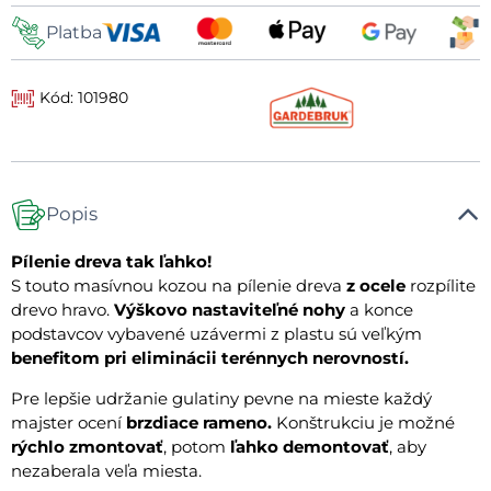
Platba
Kód: 101980
Popis
Pílenie dreva tak ľahko!
S touto masívnou kozou na pílenie dreva
z ocele
rozpílite
drevo hravo.
Výškovo nastaviteľné nohy
a konce
podstavcov vybavené uzávermi z plastu sú veľkým
benefitom pri eliminácii terénnych nerovností.
Pre lepšie udržanie gulatiny pevne na mieste každý
majster ocení
brzdiace rameno.
Konštrukciu je možné
rýchlo zmontovať
, potom
ľahko demontovať
, aby
nezaberala veľa miesta.