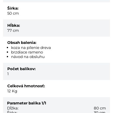
Šírka:
50 cm
Hĺbka:
77 cm
Obsah balenia:
koza na pílenie dreva
brzdiace rameno
návod na obsluhu
Počet balíkov:
1
Celková hmotnosť:
12
Kg
Parameter balíka
1/1
Dĺžka:
80 cm
Šírka:
30 cm