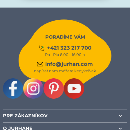
PORADÍME VÁM
+421 323 217 700
Po - Pia 8:00 - 16:00 h
info@jurhan.com
napísať nám môžete kedykoľvek
Facebook
Instagram
Pinterest
Youtube
PRE ZÁKAZNÍKOV
O JURHANE