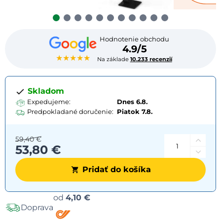
Hodnotenie obchodu
4.9/5
★★★★★
Na základe
10.233 recenzií
Skladom
Expedujeme:
Dnes 6.8.
Predpokladané doručenie:
Piatok
7.8.
59,40 €
53,80 €
Pridať do košíka
Možnosti
od
4,10 €
Doprava
dopravy