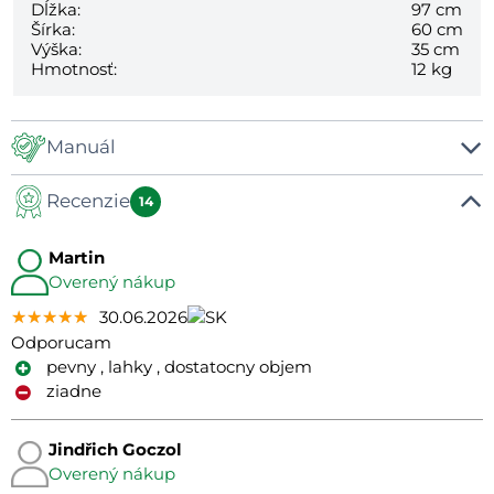
Dĺžka:
97 cm
Šírka:
60 cm
Výška:
35 cm
Hmotnosť:
12 kg
Manuál
Recenzie
Manual
14
Martin
Overený nákup
★★★★★
★★★★★
★★★★★
30.06.2026
Odporucam
pevny , lahky , dostatocny objem
ziadne
Jindřich Goczol
Overený nákup