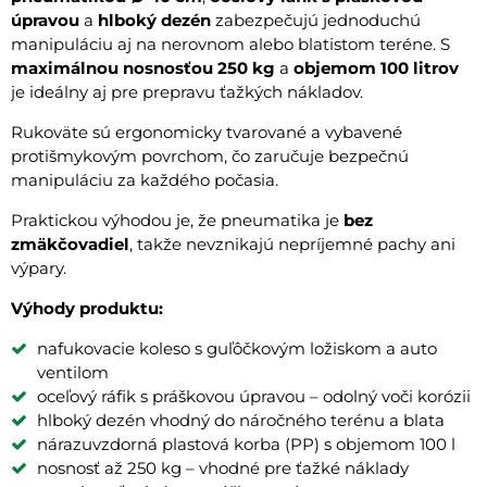
úpravou
a
hlboký dezén
zabezpečujú jednoduchú
manipuláciu aj na nerovnom alebo blatistom teréne. S
maximálnou nosnosťou 250 kg
a
objemom 100 litrov
je ideálny aj pre prepravu ťažkých nákladov.
Rukoväte sú ergonomicky tvarované a vybavené
protišmykovým povrchom, čo zaručuje bezpečnú
manipuláciu za každého počasia.
Praktickou výhodou je, že pneumatika je
bez
zmäkčovadiel
, takže nevznikajú nepríjemné pachy ani
výpary.
Výhody produktu:
nafukovacie koleso s guľôčkovým ložiskom a auto
ventilom
oceľový ráfik s práškovou úpravou – odolný voči korózii
hlboký dezén vhodný do náročného terénu a blata
nárazuvzdorná plastová korba (PP) s objemom 100 l
nosnosť až 250 kg – vhodné pre ťažké náklady