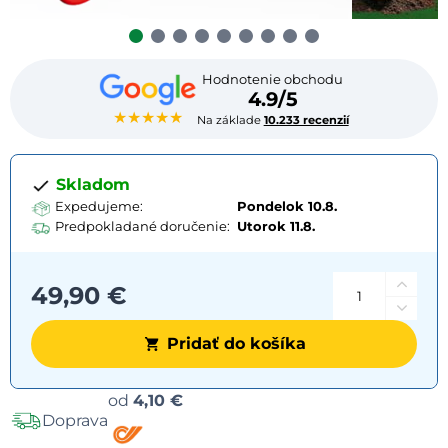
Hodnotenie obchodu
4.9/5
★★★★★
Na základe
10.233 recenzií
Skladom
Expedujeme:
Pondelok 10.8.
Predpokladané doručenie:
Utorok
11.8.
49,90 €
Pridať do košíka
Možnosti
od
4,10 €
Doprava
dopravy