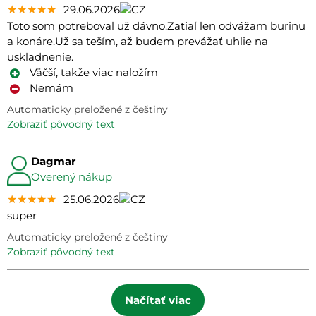
★★★★★
★★★★★
★★★★★
29.06.2026
Toto som potreboval už dávno.Zatiaľ len odvážam burinu
a konáre.Už sa teším, až budem prevážať uhlie na
uskladnenie.
Väčší, takže viac naložím
Nemám
Automaticky preložené z češtiny
zobraziť pôvodný text
Dagmar
Overený nákup
★★★★★
★★★★★
★★★★★
25.06.2026
super
Automaticky preložené z češtiny
zobraziť pôvodný text
Načítať viac