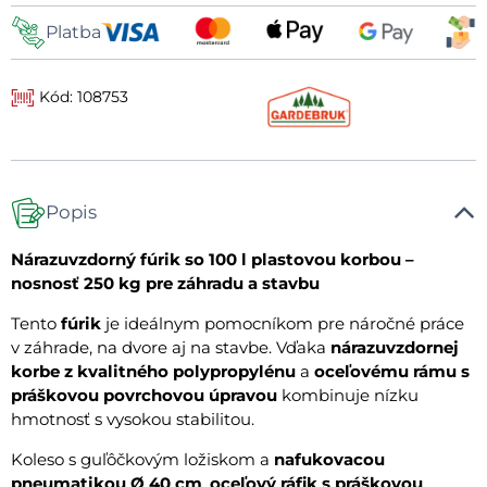
Platba
Kód: 108753
Popis
Nárazuvzdorný fúrik so 100 l plastovou korbou –
nosnosť 250 kg pre záhradu a stavbu
Tento
fúrik
je ideálnym pomocníkom pre náročné práce
v záhrade, na dvore aj na stavbe. Vďaka
nárazuvzdornej
korbe z kvalitného polypropylénu
a
oceľovému rámu s
práškovou povrchovou úpravou
kombinuje nízku
hmotnosť s vysokou stabilitou.
Koleso s guľôčkovým ložiskom a
nafukovacou
pneumatikou Ø 40 cm
,
oceľový ráfik s práškovou