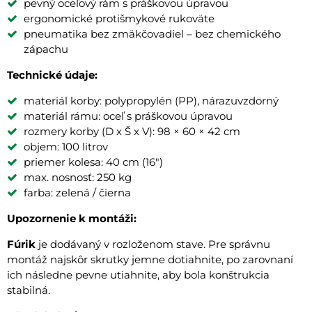
pevný oceľový rám s práškovou úpravou
ergonomické protišmykové rukoväte
pneumatika bez zmäkčovadiel – bez chemického
zápachu
Technické údaje:
materiál korby: polypropylén (PP), nárazuvzdorný
materiál rámu: oceľ s práškovou úpravou
rozmery korby (D x Š x V): 98 × 60 × 42 cm
objem: 100 litrov
priemer kolesa: 40 cm (16")
max. nosnosť: 250 kg
farba: zelená / čierna
Upozornenie k montáži:
Fúrik
je dodávaný v rozloženom stave. Pre správnu
montáž najskôr skrutky jemne dotiahnite, po zarovnaní
ich následne pevne utiahnite, aby bola konštrukcia
stabilná.