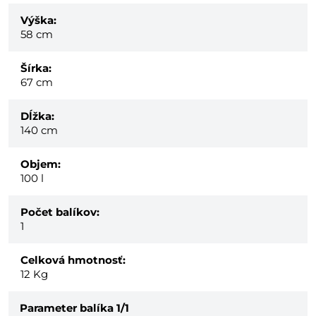
Výška:
58 cm
Šírka:
67 cm
Dĺžka:
140 cm
Objem:
100 l
Počet balíkov:
1
Celková hmotnosť:
12
Kg
Parameter balíka
1/1