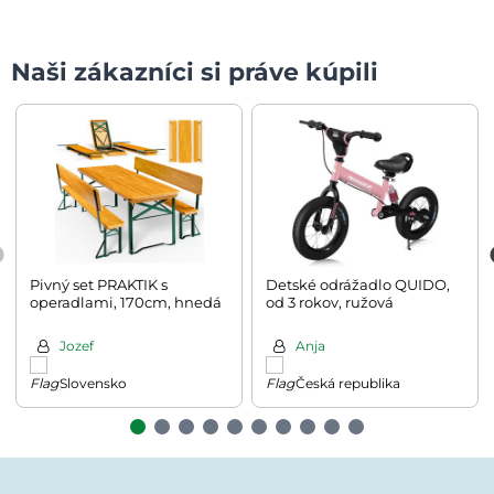
Naši zákazníci si práve kúpili
Pivný set PRAKTIK s
Detské odrážadlo QUIDO,
operadlami, 170cm, hnedá
od 3 rokov, ružová
Jozef
Anja
Slovensko
Česká republika