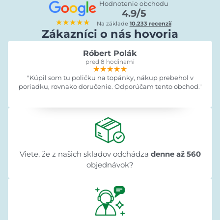
Hodnotenie obchodu
4.9/5
★★★★★
Na základe
10.233 recenzií
Zákazníci o nás hovoria
Róbert Polák
pred 8 hodinami
★★★★★
★★★★★
★★★★★
"Kúpil som tu poličku na topánky, nákup prebehol v
poriadku, rovnako doručenie. Odporúčam tento obchod."
Viete, že z našich skladov odchádza
denne až 560
objednávok?