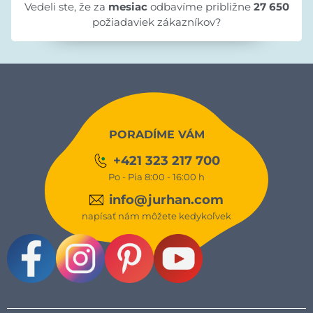
Vedeli ste, že za
mesiac
odbavíme približne
27 650
požiadaviek zákazníkov?
PORADÍME VÁM
+421 323 217 700
Po - Pia 8:00 - 16:00 h
info@jurhan.com
napísať nám môžete kedykoľvek
Facebook
Instagram
Pinterest
Youtube