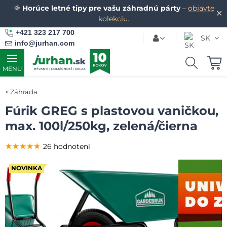
🌞
Horúce letné tipy pre vašu záhradnú párty
–
objavte
✕
kolekciu.
+421 323 217 700
SK
info@jurhan.com
MENU
Záhrada
Fúrik GREG s plastovou vaničkou,
max. 100l/250kg, zelená/čierna
★★★★★
★★★★★
★★★★★
26 hodnotení
NOVINKA