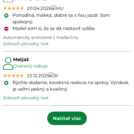
★★★★★
★★★★★
★★★★★
20.04.2026
Pohodlná, mäkká, dobre sa s ňou jazdí. Som
spokojný.
Myslel som si, že sa dá nastaviť vyššie.
Automaticky preložené z maďarčiny
zobraziť pôvodný text
Matjaž
Overený nákup
★★★★★
★★★★★
★★★★★
22.12.2025
Rýchle dodanie, korektná reakcia na správy. Výrobok
je veľmi pekný a kvalitný
zobraziť pôvodný text
Načítať viac