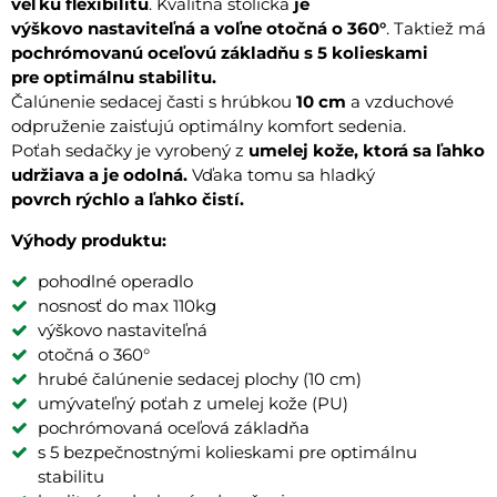
veľkú flexibilitu
. Kvalitná stolička
je
výškovo nastaviteľná a voľne otočná o 360°
. Taktiež má
pochrómovanú oceľovú základňu s 5 kolieskami
pre optimálnu stabilitu.
Čalúnenie sedacej časti s hrúbkou
10 cm
a vzduchové
odpruženie zaisťujú optimálny komfort sedenia.
Poťah sedačky je vyrobený z
umelej kože, ktorá sa ľahko
udržiava a je odolná.
Vďaka tomu sa hladký
povrch rýchlo a ľahko čistí.
Výhody produktu:
pohodlné operadlo
nosnosť do max 110kg
výškovo nastaviteľná
otočná o 360°
hrubé čalúnenie sedacej plochy (10 cm)
umývateľný poťah z umelej kože (PU)
pochrómovaná oceľová základňa
s 5 bezpečnostnými kolieskami pre optimálnu
stabilitu