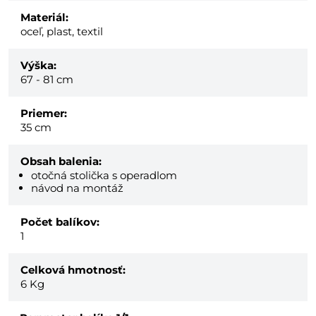
Materiál:
oceľ, plast, textil
Výška:
67 - 81 cm
Priemer:
35 cm
Obsah balenia:
otočná stolička s operadlom
návod na montáž
Počet balíkov:
1
Celková hmotnosť:
6
Kg