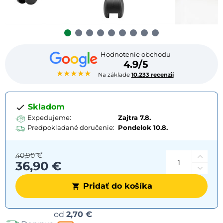
Hodnotenie obchodu
4.9/5
★★★★★
Na základe
10.233 recenzií
Skladom
Expedujeme:
Zajtra 7.8.
Predpokladané doručenie:
Pondelok
10.8.
40,90 €
36,90 €
Pridať do košíka
Možnosti
od
2,70 €