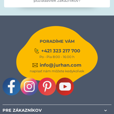
požiadaviek zákazníkov?
PORADÍME VÁM
+421 323 217 700
Po - Pia 8:00 - 16:00 h
info@jurhan.com
napísať nám môžete kedykoľvek
Facebook
Instagram
Pinterest
Youtube
PRE ZÁKAZNÍKOV