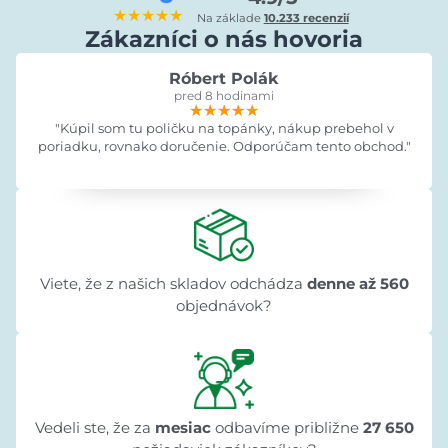
★★★★★
Na základe
10.233 recenzií
Zákazníci o nás hovoria
Róbert Polák
pred 8 hodinami
★★★★★
★★★★★
★★★★★
"Kúpil som tu poličku na topánky, nákup prebehol v
poriadku, rovnako doručenie. Odporúčam tento obchod."
Viete, že z našich skladov odchádza
denne až 560
objednávok?
Vedeli ste, že za
mesiac
odbavíme približne
27 650