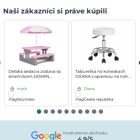
Naši zákazníci si práve kúpili
Detská sedacia zostava so
Taburetka na kolieskach
slnečníkom JASMIN,
OXANA s opierkou na nohy,
67x78,5x42,5cm, ružová/
Ø35cm, biela
šedá
mark
Diana
Slovinsko
Česká republika
Hodnotenie obchodu
4.9/5