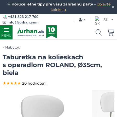
🌞
Horúce letné tipy pre vašu záhradnú párty
–
objavte
✕
kolekciu.
+421 323 217 700
SK
info@jurhan.com
MENU
Nábytok
Taburetka na kolieskach
s operadlom ROLAND, Ø35cm,
biela
★★★★★
★★★★★
★★★★★
20 hodnotení