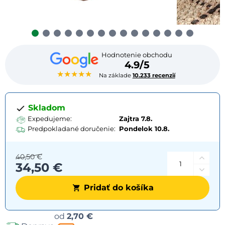
Hodnotenie obchodu
4.9/5
★★★★★
Na základe
10.233 recenzií
Skladom
Expedujeme:
Zajtra 7.8.
Predpokladané doručenie:
Pondelok
10.8.
40,50 €
34,50 €
Pridať do košíka
Možnosti
od
2,70 €