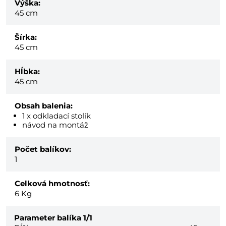
Výška:
45 cm
Šírka:
45 cm
Hĺbka:
45 cm
Obsah balenia:
1 x odkladací stolík
návod na montáž
Počet balíkov:
1
Celková hmotnosť:
6
Kg
Parameter balíka
1/1