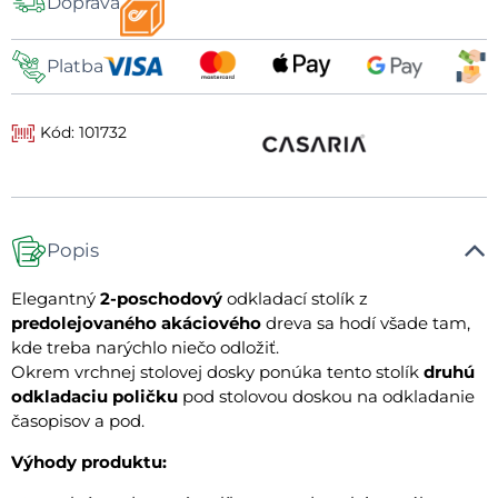
Doprava
dopravy
Platba
Kód: 101732
Popis
Elegantný
2-poschodový
odkladací stolík z
predolejovaného akáciového
dreva sa hodí všade tam,
kde treba narýchlo niečo odložiť.
Okrem vrchnej stolovej dosky ponúka tento stolík
druhú
odkladaciu poličku
pod stolovou doskou na odkladanie
časopisov a pod.
Výhody produktu: