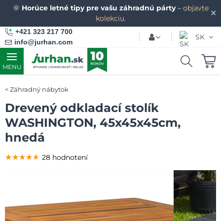
🌞
Horúce letné tipy pre vašu záhradnú párty
–
objavte
✕
kolekciu.
+421 323 217 700
SK
info@jurhan.com
MENU
Záhradný nábytok
Drevený odkladací stolík
WASHINGTON, 45x45x45cm,
hnedá
★★★★★
★★★★★
★★★★★
28 hodnotení