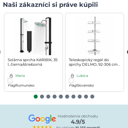
Naši zákazníci si práve kúpili
Solárna sprcha KARIBIK, 35
Teleskopický regál do
l, čierna/strieborná
sprchy DELMO, 92-306 cm,
biela
Maria
Lubica
Rumunsko
Slovensko
Hodnotenie obchodu
4.9/5
★★★★★
Na základe
10.233 recenzií