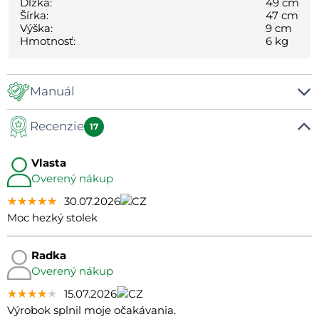
Dĺžka:
49 cm
Šírka:
47 cm
Výška:
9 cm
Hmotnosť:
6 kg
Manuál
Recenzie
Manuál
17
Vlasta
Overený nákup
★★★★★
★★★★★
★★★★★
30.07.2026
Moc hezký stolek
Radka
Overený nákup
★★★★★
★★★★★
★★★★★
15.07.2026
Výrobok splnil moje očakávania.