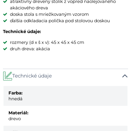
atraktívny drevený stolík z vopred naolejovaného
akáciového dreva
doska stola s mriežkovaným vzorom
ďalšia odkladacia polička pod stolovou doskou
Technické údaje:
rozmery (d x š x v): 45 x 45 x 45 cm
druh dreva: akácia
Technické údaje
Farba:
hnedá
Materiál:
drevo