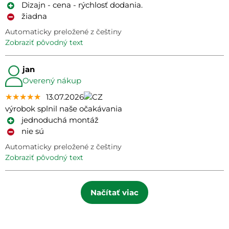
Dizajn - cena - rýchlosť dodania.
žiadna
Automaticky preložené z češtiny
zobraziť pôvodný text
jan
Overený nákup
★★★★★
★★★★★
★★★★★
13.07.2026
výrobok splnil naše očakávania
jednoduchá montáž
nie sú
Automaticky preložené z češtiny
zobraziť pôvodný text
Načítať viac