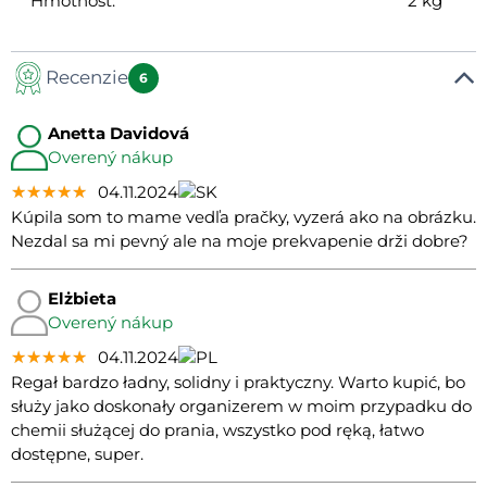
Hmotnosť:
2 kg
Recenzie
6
Anetta Davidová
Overený nákup
★★★★★
★★★★★
★★★★★
04.11.2024
Kúpila som to mame vedľa pračky, vyzerá ako na obrázku.
Nezdal sa mi pevný ale na moje prekvapenie drži dobre?
Elżbieta
Overený nákup
★★★★★
★★★★★
★★★★★
04.11.2024
Regał bardzo ładny, solidny i praktyczny. Warto kupić, bo
służy jako doskonały organizerem w moim przypadku do
chemii służącej do prania, wszystko pod ręką, łatwo
dostępne, super.