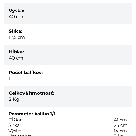
Výška:
40 cm
Šírka:
12,5 cm
Hĺbka:
40 cm
Počet balíkov:
1
Celková hmotnosť:
2
Kg
Parameter balíka
1/1
Dĺžka:
41 cm
Šírka:
25 cm
Výška:
14 cm