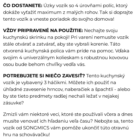
ČO DOSTANETE:
Úzky vozík so 4 úrovňami políc, ktorý
dokáže vyťažiť maximum z malých rohov. Tak si doprajte
tento vozík a vneste poriadok do svojho domova!
VŽDY PRIPRAVENÉ NA POUŽITIE:
Nechajte svoju
kuchynskú skrinku na pokoji! Pri varení nemusíte vozík
stále otvárať a zatvárať, aby ste vybrali korenie. Táto
otvorená kuchynská polica vám príde na pomoc. Vďaka
svojim 4 univerzálnym kolieskam s robustnou kovovou
osou bude behom chvíľky vedľa vás.
POTREBUJETE SI NIEČO ZAVESIŤ?
Tento kuchynský
vozík je vybavený 3 háčikmi. Môžete ich použiť na
úhľadné zavesenie hrncov, naberačiek a špachtlí - alebo
by ste tieto predmety radšej nechali ležať v nejakej
zásuvke?
Zmizli vám niektoré veci, ktoré ste používali včera a dnes
musíte venovať ich hľadaniu veľa času? Nebojte sa, tento
vozík od SONGMICS vám pomôže ukončiť túto otravnú
hru na schovávačku!