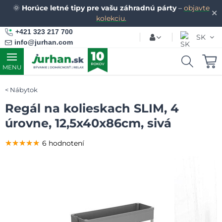
🌞
Horúce letné tipy pre vašu záhradnú párty
–
objavte
✕
kolekciu.
+421 323 217 700
SK
info@jurhan.com
MENU
Nábytok
Regál na kolieskach SLIM, 4
úrovne, 12,5x40x86cm, sivá
★★★★★
★★★★★
★★★★★
6 hodnotení