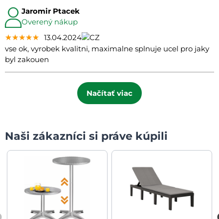
Jaromir Ptacek
Overený nákup
★★★★★
★★★★★
★★★★★
13.04.2024
vse ok, vyrobek kvalitni, maximalne splnuje ucel pro jaky
byl zakouen
Načítať viac
Naši zákazníci si práve kúpili