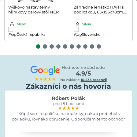
Výškovo nastaviteľný
Záhradné lehátko HAITI s
hliníkový barový stôl NERO,
podložkou, 65x195x78cm,
Ø60cm, strieborná
antracitová
Milan
Silvia
Česká republika
Slovensko
Hodnotenie obchodu
4.9/5
★★★★★
Na základe
10.233 recenzií
Zákazníci o nás hovoria
Róbert Polák
pred 8 hodinami
★★★★★
★★★★★
★★★★★
"Kúpil som tu poličku na topánky, nákup prebehol v
poriadku, rovnako doručenie. Odporúčam tento obchod."