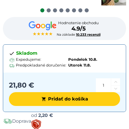
Hodnotenie obchodu
4.9/5
★★★★★
Na základe
10.233 recenzií
Skladom
Expedujeme:
Pondelok 10.8.
Predpokladané doručenie:
Utorok
11.8.
21,80 €
Pridať do košíka
Možnosti
od
2,20 €
Doprava
dopravy