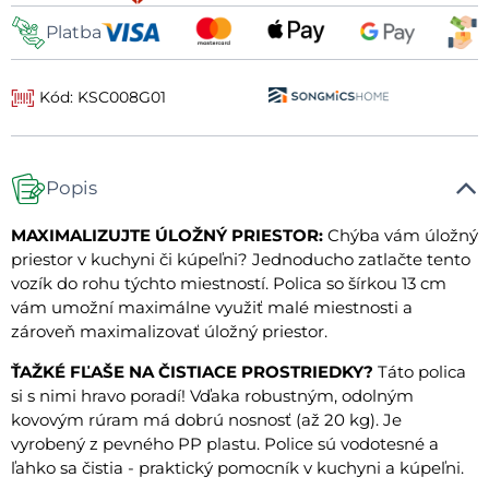
Platba
Kód: KSC008G01
Popis
MAXIMALIZUJTE ÚLOŽNÝ PRIESTOR:
Chýba vám úložný
priestor v kuchyni či kúpeľni? Jednoducho zatlačte tento
vozík do rohu týchto miestností. Polica so šírkou 13 cm
vám umožní maximálne využiť malé miestnosti a
zároveň maximalizovať úložný priestor.
ŤAŽKÉ FĽAŠE NA ČISTIACE PROSTRIEDKY?
Táto polica
si s nimi hravo poradí! Vďaka robustným, odolným
kovovým rúram má dobrú nosnosť (až 20 kg). Je
vyrobený z pevného PP plastu. Police sú vodotesné a
ľahko sa čistia - praktický pomocník v kuchyni a kúpeľni.