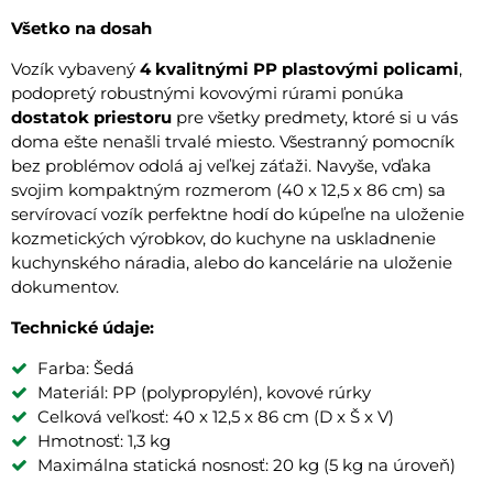
Všetko na dosah
Vozík vybavený
4 kvalitnými PP plastovými policami
,
podopretý robustnými kovovými rúrami ponúka
dostatok priestoru
pre všetky predmety, ktoré si u vás
doma ešte nenašli trvalé miesto. Všestranný pomocník
bez problémov odolá aj veľkej záťaži. Navyše, vďaka
svojim kompaktným rozmerom (40 x 12,5 x 86 cm) sa
servírovací vozík perfektne hodí do kúpeľne na uloženie
kozmetických výrobkov, do kuchyne na uskladnenie
kuchynského náradia, alebo do kancelárie na uloženie
dokumentov.
Technické údaje:
Farba: Šedá
Materiál: PP (polypropylén), kovové rúrky
Celková veľkosť: 40 x 12,5 x 86 cm (D x Š x V)
Hmotnosť: 1,3 kg
Maximálna statická nosnosť: 20 kg (5 kg na úroveň)