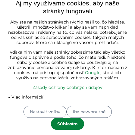
Aj my využívame cookies, aby naše
stránky fungovali
Slovenská republika
Aby ste na našich stránkach rýchlo našli to, čo hľadáte,
ušetrili množstvo klikaní a aby sa vám napríklad
nezobrazovali reklamy na to, čo vás neláka, potrebujeme
od vás súhlas so spracovaním cookies, takých malých
súborov, ktoré sa ukladajú vo vašom prehliadači.
Vďaka nim vám naše stránky zobrazíme tak, aby všetko
fungovalo správne a podľa toho, čo máte radi. Niektoré
súbory cookie a osobné údaje sa používajú aj na
zobrazovanie personalizovanej reklamy. K informáciám z
cookies má prístup aj spoločnosť
Google
, ktorá ich
využíva na personalizáciu zobrazovaných reklám.
Zásady ochrany osobných údajov
Nastaviť voľby
Iba nevyhnutné
© 2026
Jurhan.com 💚 | Všetky práva vyhradené
Predvoľby súkromia
Zásady ochrany osobných údajov
Súhlasím
Stav objednávky
Vytvorené pomocou:
BiznisWeb.sk