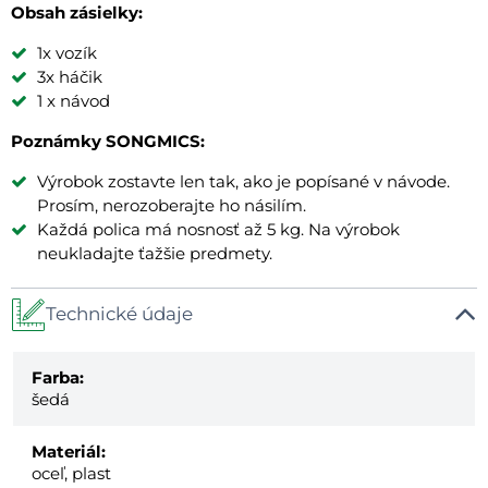
Obsah zásielky:
1x vozík
3x háčik
1 x návod
Poznámky SONGMICS:
Výrobok zostavte len tak, ako je popísané v návode.
Prosím, nerozoberajte ho násilím.
Každá polica má nosnosť až 5 kg. Na výrobok
neukladajte ťažšie predmety.
Technické údaje
Farba:
šedá
Materiál:
oceľ, plast