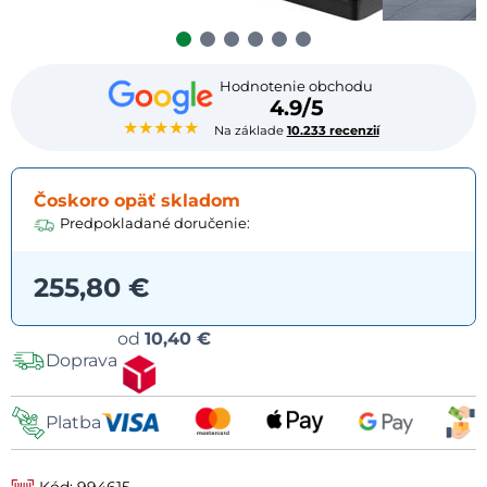
Hodnotenie obchodu
4.9/5
★★★★★
Na základe
10.233 recenzií
Čoskoro opäť skladom
Predpokladané doručenie:
255,80 €
Možnosti
od
10,40 €
Doprava
dopravy
Platba
Kód: 994615