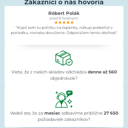
Zákazníci o nás hovoria
Róbert Polák
pred 8 hodinami
★★★★★
★★★★★
★★★★★
"Kúpil som tu poličku na topánky, nákup prebehol v
poriadku, rovnako doručenie. Odporúčam tento obchod."
Viete, že z našich skladov odchádza
denne až 560
objednávok?
Vedeli ste, že za
mesiac
odbavíme približne
27 650
požiadaviek zákazníkov?