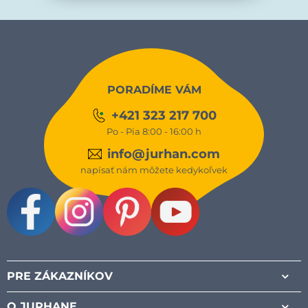
PORADÍME VÁM
+421 323 217 700
Po - Pia 8:00 - 16:00 h
info@jurhan.com
napísať nám môžete kedykoľvek
Facebook
Instagram
Pinterest
Youtube
PRE ZÁKAZNÍKOV
O JURHANE