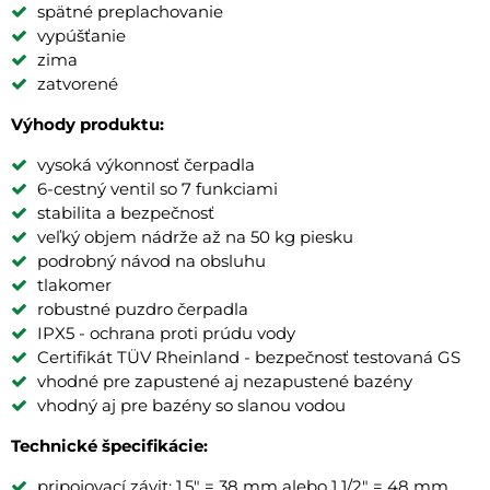
spätné preplachovanie
vypúšťanie
zima
zatvorené
Výhody produktu:
vysoká výkonnosť čerpadla
6-cestný ventil so 7 funkciami
stabilita a bezpečnosť
veľký objem nádrže až na 50 kg piesku
podrobný návod na obsluhu
tlakomer
robustné puzdro čerpadla
IPX5 - ochrana proti prúdu vody
Certifikát TÜV Rheinland - bezpečnosť testovaná GS
vhodné pre zapustené aj nezapustené bazény
vhodný aj pre bazény so slanou vodou
Technické špecifikácie:
pripojovací závit: 1,5" = 38 mm alebo 1 1/2" = 48 mm