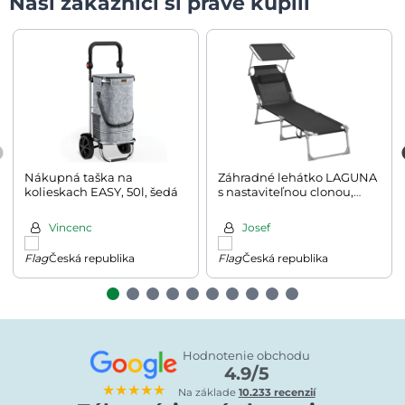
Naši zákazníci si práve kúpili
Nákupná taška na
Záhradné lehátko LAGUNA
kolieskach EASY, 50l, šedá
s nastaviteľnou clonou,
193x53x29cm, čierna
Vincenc
Josef
Česká republika
Česká republika
Hodnotenie obchodu
4.9/5
★★★★★
Na základe
10.233 recenzií