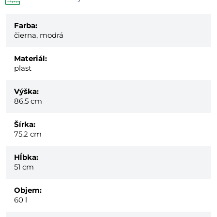
Farba:
čierna, modrá
Materiál:
plast
Výška:
86,5 cm
Šírka:
75,2 cm
Hĺbka:
51 cm
Objem:
60 l