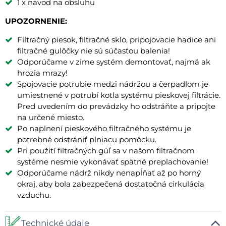
1 x návod na obsluhu
UPOZORNENIE:
Filtračný piesok, filtračné sklo, pripojovacie hadice ani
filtračné gulôčky nie sú súčasťou balenia!
Odporúčame v zime systém demontovať, najmä ak
hrozia mrazy!
Spojovacie potrubie medzi nádržou a čerpadlom je
umiestnené v potrubí kotla systému pieskovej filtrácie.
Pred uvedením do prevádzky ho odstráňte a pripojte
na určené miesto.
Po naplnení pieskového filtračného systému je
potrebné odstrániť plniacu pomôcku.
Pri použití filtračných gúľ sa v našom filtračnom
systéme nesmie vykonávať spätné preplachovanie!
Odporúčame nádrž nikdy nenapĺňať až po horný
okraj, aby bola zabezpečená dostatočná cirkulácia
vzduchu.
Technické údaje