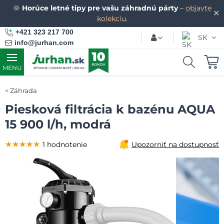
🌞
Horúce letné tipy pre vašu záhradnú párty
–
objavte
✕
kolekciu.
+421 323 217 700
SK
info@jurhan.com
MENU
Záhrada
Piesková filtrácia k bazénu AQUA
15 900 l/h, modrá
★★★★★
★★★★★
★★★★★
1 hodnotenie
Upozorniť na dostupnosť