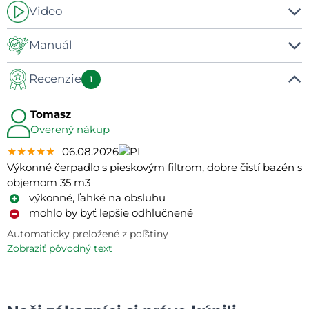
Video
-
Manuál
Recenzie
Manuál
1
Tomasz
Overený nákup
★★★★★
★★★★★
★★★★★
06.08.2026
Výkonné čerpadlo s pieskovým filtrom, dobre čistí bazén s
objemom 35 m3
výkonné, ľahké na obsluhu
mohlo by byť lepšie odhlučnené
Automaticky preložené z poľštiny
zobraziť pôvodný text