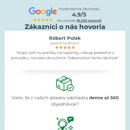
Hodnotenie obchodu
4.9/5
★★★★★
Na základe
10.233 recenzií
Zákazníci o nás hovoria
Róbert Polák
pred 8 hodinami
★★★★★
★★★★★
★★★★★
"Kúpil som tu poličku na topánky, nákup prebehol v
poriadku, rovnako doručenie. Odporúčam tento obchod."
Viete, že z našich skladov odchádza
denne až 560
objednávok?