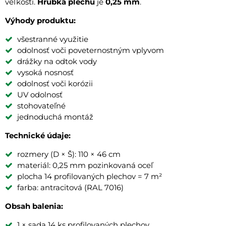
veľkosti.
Hrúbka plechu
je
0,25 mm
.
Výhody produktu:
všestranné využitie
odolnosť voči poveternostným vplyvom
drážky na odtok vody
vysoká nosnosť
odolnosť voči korózii
UV odolnosť
stohovateľné
jednoduchá montáž
Technické údaje:
rozmery (D × Š): 110 × 46 cm
materiál: 0,25 mm pozinkovaná oceľ
plocha 14 profilovaných plechov = 7 m²
farba: antracitová (RAL 7016)
Obsah balenia:
1 × sada 14 ks profilovaných plechov