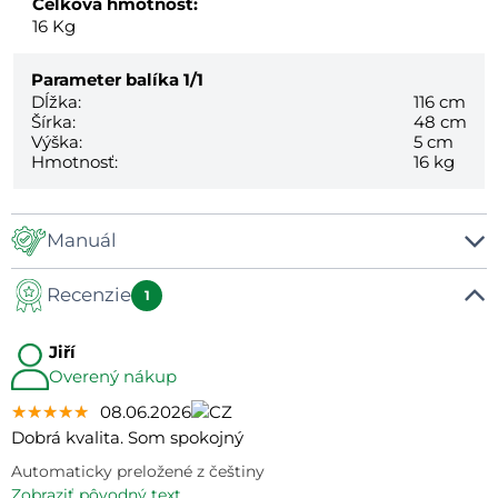
Celková hmotnosť:
16
Kg
Parameter balíka
1/1
Dĺžka:
116 cm
Šírka:
48 cm
Výška:
5 cm
Hmotnosť:
16 kg
Manuál
Recenzie
Manuál
1
Jiří
Overený nákup
★★★★★
★★★★★
★★★★★
08.06.2026
Dobrá kvalita. Som spokojný
Automaticky preložené z češtiny
zobraziť pôvodný text