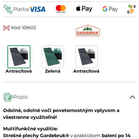
Platba
Kód: 109612
antracitová
zelená
antracitová
Popis
Odolné, odolné voči poveternostným vplyvom a
všestranne využiteľné!
Multifunkčné využitie:
Strešné plechy Gardebruk®
v praktickom
balení po 14