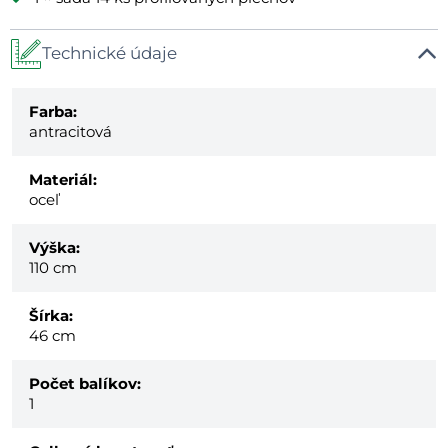
Technické údaje
Farba:
antracitová
Materiál:
oceľ
Výška:
110 cm
Šírka:
46 cm
Počet balíkov:
1