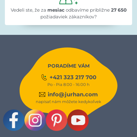
Vedeli ste, že za
mesiac
odbavíme približne
27 650
požiadaviek zákazníkov?
PORADÍME VÁM
+421 323 217 700
Po - Pia 8:00 - 16:00 h
info@jurhan.com
napísať nám môžete kedykoľvek
Facebook
Instagram
Pinterest
Youtube