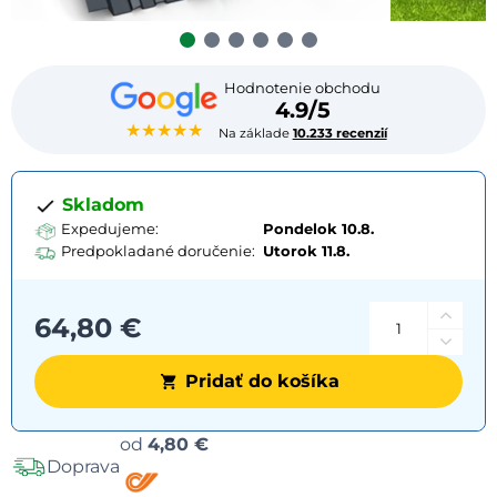
Hodnotenie obchodu
4.9/5
★★★★★
Na základe
10.233 recenzií
Skladom
Expedujeme:
Pondelok 10.8.
Predpokladané doručenie:
Utorok
11.8.
64,80 €
Pridať do košíka
Možnosti
od
4,80 €
Doprava
dopravy