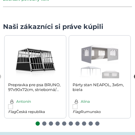
Naši zákazníci si práve kúpili
Prepravka pre psa BRUNO,
Párty stan NEAPOL, 3x6m,
97x90x72cm, strieborná/
biela
čierna
Antonín
Alina
Česká republika
Rumunsko