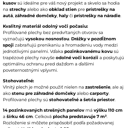
kusov
sú ideálne pre váš nový projekt a skvelo sa hodia
na
strechy
alebo ako
obklad stien
pre
prístrešky na
autá
,
záhradné domčeky
,
haly
či
prístrešky na náradie
.
Kvalitný materiál odolný voči počasiu:
Profilované plechy bez predvŕtaných otvorov sa
vyznačujú
vysokou nosnosťou
.
Drážky v pozdĺžnom
spoji
zabraňujú prenikaniu a hromadeniu vody medzi
jednotlivými panelmi. Vďaka
pozinkovanému kovu
sú
trapézové plechy navyše
odolné voči korózii
a poskytujú
optimálnu ochranu pred dažďom a ďalšími
poveternostnými vplyvmi.
Stohovateľné:
Vlnitý plech je možné použiť nielen na
zastrešenie
, ale aj
ako
stenu pre záhradné domčeky
alebo
carporty
.
Profilované plechy sú
stohovateľné a šetria priestor
.
14 pozinkovaných strešných panelov
má
výšku 110 cm
a
šírku 46 cm
. Celková
plocha predstavuje 7 m²
.
Rozloženie si môžete prispôsobiť podľa požadovanej