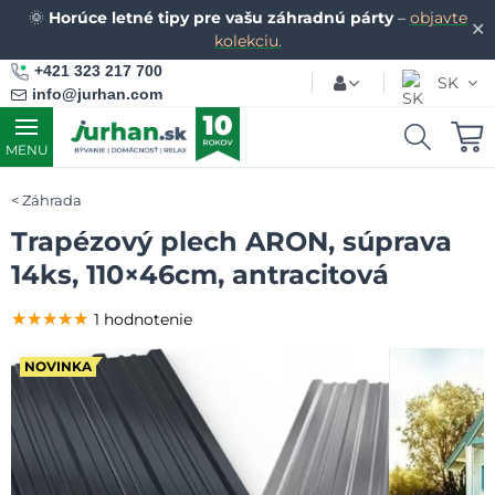
🌞
Horúce letné tipy pre vašu záhradnú párty
–
objavte
✕
kolekciu.
+421 323 217 700
SK
info@jurhan.com
MENU
Záhrada
Trapézový plech ARON, súprava
14ks, 110×46cm, antracitová
★★★★★
★★★★★
★★★★★
1 hodnotenie
NOVINKA