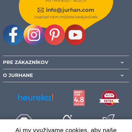
Po - Pia 8:00 - 16:00 h
info@jurhan.com
napísať nám môžete kedykoľvek
Facebook
Instagram
Pinterest
Youtube
PRE ZÁKAZNÍKOV
O JURHANE
Aj my využívame cookies, aby naše