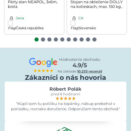
Párty stan NEAPOL, 3x6m,
Stojan na oblečenie DOLLY
biela
na kolieskach, max. 150 kg,
45x160-200x161,5cm,
strieborná
Jana
CK
Česká republika
Slovensko
Hodnotenie obchodu
4.9/5
★★★★★
Na základe
10.233 recenzií
Zákazníci o nás hovoria
Róbert Polák
pred 8 hodinami
★★★★★
★★★★★
★★★★★
"Kúpil som tu poličku na topánky, nákup prebehol v
poriadku, rovnako doručenie. Odporúčam tento obchod."