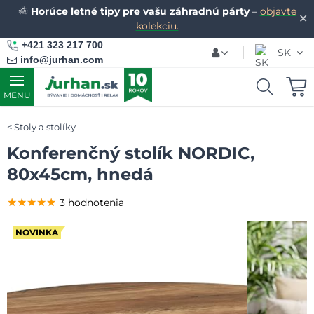
🌞
Horúce letné tipy pre vašu záhradnú párty
–
objavte
✕
kolekciu.
+421 323 217 700
SK
info@jurhan.com
MENU
Stoly a stolíky
Konferenčný stolík NORDIC,
80x45cm, hnedá
★★★★★
★★★★★
★★★★★
3 hodnotenia
NOVINKA