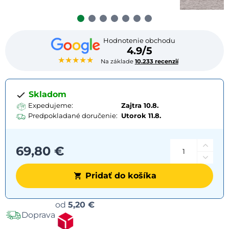
Hodnotenie obchodu
4.9/5
★★★★★
Na základe
10.233 recenzií
Skladom
Expedujeme:
Zajtra 10.8.
Predpokladané doručenie:
Utorok
11.8.
69,80 €
Pridať do košíka
Možnosti
od
5,20 €
Doprava
dopravy