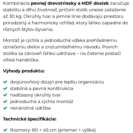
Kombinácia
pevnej drevotriesky a MDF dosiek
zaručuje
stabilitu a dlhú životnosť, pričom stolík unesie zaťaženie
až 30 kg. Okrúhly tvar a jemné línie dodávajú priestoru
prirodzený a harmonický vzhľad, ktorý ľahko zapadne do
rôznych štýlov bývania.
Montáž je rýchla a jednoduchá vďaka prehľadnému
označeniu dielov a zrozumiteľnému návodu. Povrch
stolíka sa zároveň ľahko udržiava – na čistenie postačí
vlhká handrička.
Výhody produktu:
dvojúrovňový dizajn pre lepšiu organizáciu
stabilná a pevná konštrukcia
nadčasový okrúhly tvar
jednoduchá a rýchla montáž
nenáročná údržba
Technické špecifikácie:
Rozmery: 80 × 45 cm (priemer × výška)