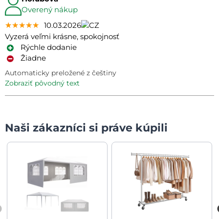
Overený nákup
★★★★★
★★★★★
★★★★★
10.03.2026
Vyzerá veľmi krásne, spokojnosť
Rýchle dodanie
Žiadne
Automaticky preložené z češtiny
zobraziť pôvodný text
Naši zákazníci si práve kúpili