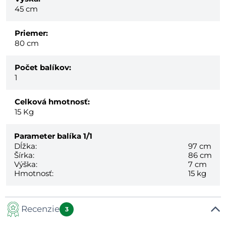
45 cm
Priemer:
80 cm
Počet balíkov:
1
Celková hmotnosť:
15
Kg
Parameter balíka
1/1
Dĺžka:
97 cm
Šírka:
86 cm
Výška:
7 cm
Hmotnosť:
15 kg
Recenzie
3