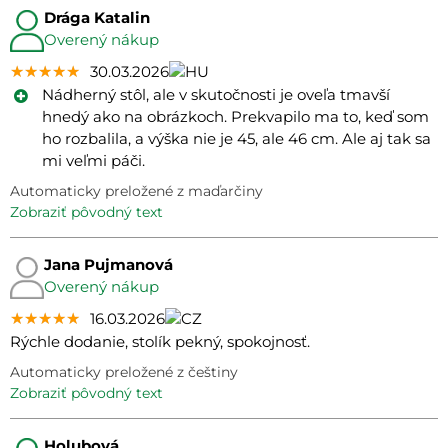
Drága Katalin
Overený nákup
★★★★★
★★★★★
★★★★★
30.03.2026
Nádherný stôl, ale v skutočnosti je oveľa tmavší
hnedý ako na obrázkoch. Prekvapilo ma to, keď som
ho rozbalila, a výška nie je 45, ale 46 cm. Ale aj tak sa
mi veľmi páči.
Automaticky preložené z maďarčiny
zobraziť pôvodný text
Jana Pujmanová
Overený nákup
★★★★★
★★★★★
★★★★★
16.03.2026
Rýchle dodanie, stolík pekný, spokojnosť.
Automaticky preložené z češtiny
zobraziť pôvodný text
Holubová