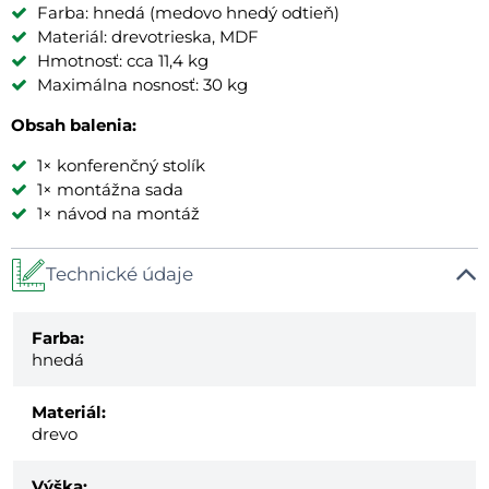
Farba: hnedá (medovo hnedý odtieň)
Materiál: drevotrieska, MDF
Hmotnosť: cca 11,4 kg
Maximálna nosnosť: 30 kg
Obsah balenia:
1× konferenčný stolík
1× montážna sada
1× návod na montáž
Technické údaje
Farba:
hnedá
Materiál:
drevo
Výška: