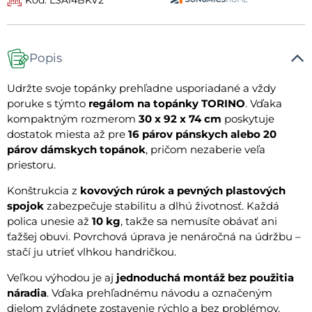
Popis
Udržte svoje topánky prehľadne usporiadané a vždy
poruke s týmto
regálom na topánky TORINO
. Vďaka
kompaktným rozmerom
30 x 92 x 74 cm
poskytuje
dostatok miesta až pre
16 párov pánskych alebo 20
párov dámskych topánok
, pričom nezaberie veľa
priestoru.
Konštrukcia z
kovových rúrok a pevných plastových
spojok
zabezpečuje stabilitu a dlhú životnosť. Každá
polica unesie až
10 kg
, takže sa nemusíte obávať ani
ťažšej obuvi. Povrchová úprava je nenáročná na údržbu –
stačí ju utrieť vlhkou handričkou.
Veľkou výhodou je aj
jednoduchá montáž bez použitia
náradia
. Vďaka prehľadnému návodu a označeným
dielom zvládnete zostavenie rýchlo a bez problémov.