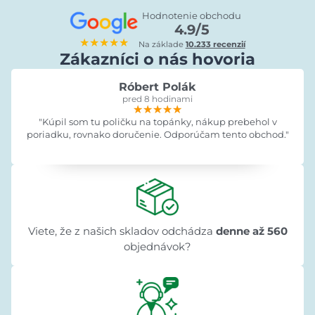
Hodnotenie obchodu
4.9/5
★★★★★
Na základe
10.233 recenzií
Zákazníci o nás hovoria
Róbert Polák
pred 8 hodinami
★★★★★
★★★★★
★★★★★
"Kúpil som tu poličku na topánky, nákup prebehol v
poriadku, rovnako doručenie. Odporúčam tento obchod."
Viete, že z našich skladov odchádza
denne až 560
objednávok?