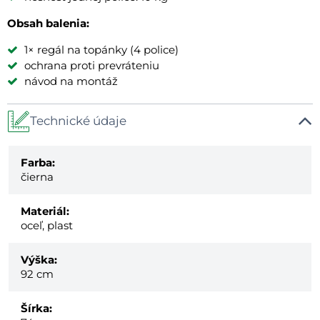
Obsah balenia:
1× regál na topánky (4 police)
ochrana proti prevráteniu
návod na montáž
Technické údaje
Farba:
čierna
Materiál:
oceľ, plast
Výška:
92 cm
Šírka: