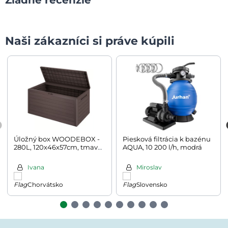
Naši zákazníci si práve kúpili
Úložný box WOODEBOX -
Piesková filtrácia k bazénu
280L, 120x46x57cm, tmavo
AQUA, 10 200 l/h, modrá
hnedá
Ivana
Miroslav
Chorvátsko
Slovensko