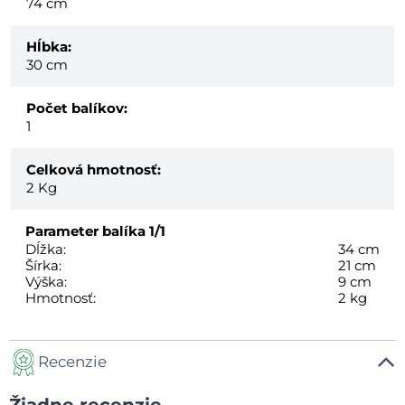
74 cm
Hĺbka:
30 cm
Počet balíkov:
1
Celková hmotnosť:
2
Kg
Parameter balíka
1/1
Dĺžka:
34 cm
Šírka:
21 cm
Výška:
9 cm
Hmotnosť:
2 kg
Recenzie
Žiadne recenzie