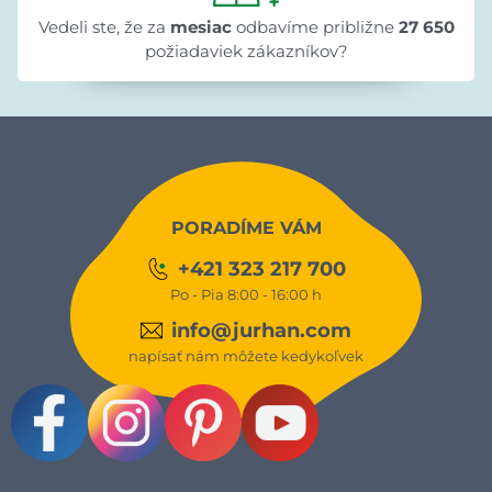
Vedeli ste, že za
mesiac
odbavíme približne
27 650
požiadaviek zákazníkov?
PORADÍME VÁM
+421 323 217 700
Po - Pia 8:00 - 16:00 h
info@jurhan.com
napísať nám môžete kedykoľvek
Facebook
Instagram
Pinterest
Youtube