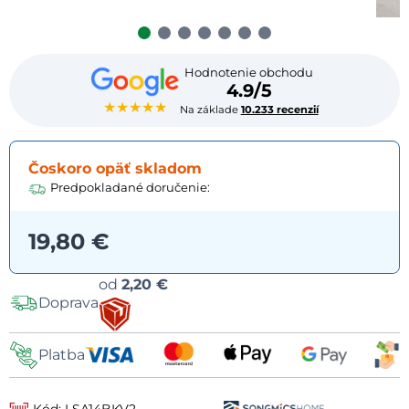
Hodnotenie obchodu
4.9/5
★★★★★
Na základe
10.233 recenzií
Čoskoro opäť skladom
Predpokladané doručenie:
19,80 €
Možnosti
od
2,20 €
Doprava
dopravy
Platba
Kód: LSA14BKV2