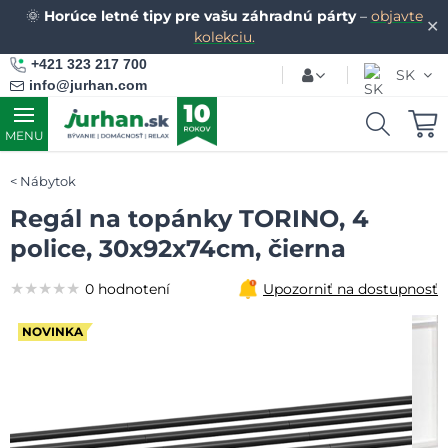
🌞
Horúce letné tipy pre vašu záhradnú párty
–
objavte
✕
kolekciu.
+421 323 217 700
SK
info@jurhan.com
MENU
Nábytok
Regál na topánky TORINO, 4
police, 30x92x74cm, čierna
★★★★★
★★★★★
★★★★★
0 hodnotení
Upozorniť na dostupnosť
NOVINKA