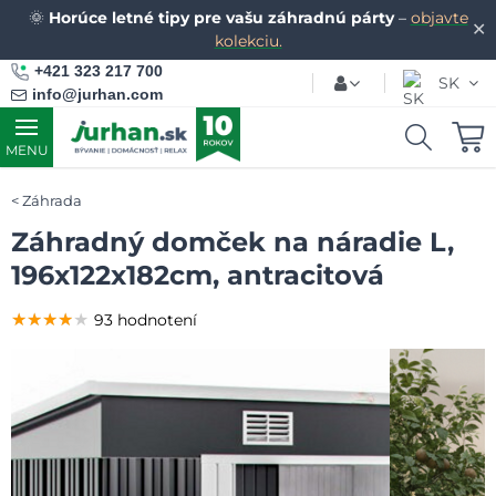
🌞
Horúce letné tipy pre vašu záhradnú párty
–
objavte
✕
kolekciu.
+421 323 217 700
SK
info@jurhan.com
MENU
Záhrada
Záhradný domček na náradie L,
196x122x182cm, antracitová
★★★★★
★★★★★
★★★★★
93 hodnotení