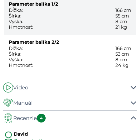
Parameter balíka
1/2
Dĺžka:
166 cm
Šírka:
55 cm
Výška:
8 cm
Hmotnosť:
21 kg
Parameter balíka
2/2
Dĺžka:
166 cm
Šírka:
53 cm
Výška:
8 cm
Hmotnosť:
24 kg
Video
-
Manuál
Recenzie
Manuál
4
David