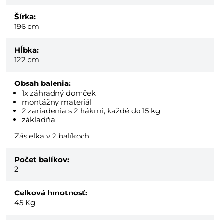
Šírka:
196 cm
Hĺbka:
122 cm
Obsah balenia:
1x záhradný domček
montážny materiál
2 zariadenia s 2 hákmi, každé do 15 kg
základňa
Zásielka v 2 balíkoch.
Počet balíkov:
2
Celková hmotnosť:
45
Kg