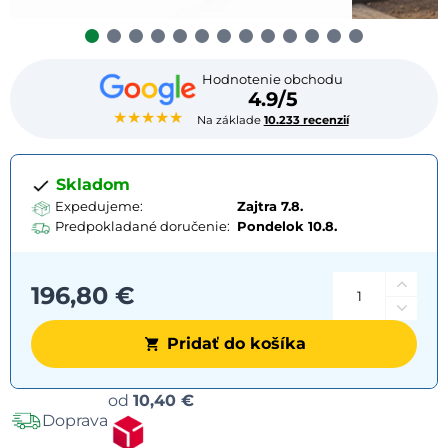
Hodnotenie obchodu
4.9/5
★★★★★
Na základe
10.233 recenzií
Skladom
Expedujeme:
Zajtra 7.8.
Predpokladané doručenie:
Pondelok
10.8.
196,80 €
Pridať do košíka
Možnosti
od
10,40 €
Doprava
dopravy