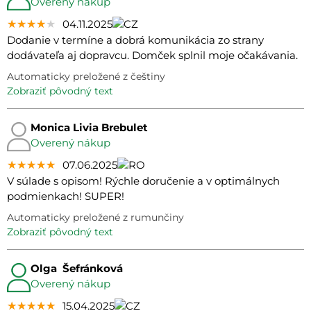
Overený nákup
★★★★★
★★★★★
★★★★★
04.11.2025
Dodanie v termíne a dobrá komunikácia zo strany
dodávateľa aj dopravcu. Domček splnil moje očakávania.
Automaticky preložené z češtiny
zobraziť pôvodný text
Monica Livia Brebulet
Overený nákup
★★★★★
★★★★★
★★★★★
07.06.2025
V súlade s opisom! Rýchle doručenie a v optimálnych
podmienkach! SUPER!
Automaticky preložené z rumunčiny
zobraziť pôvodný text
Olga Šefránková
Overený nákup
★★★★★
★★★★★
★★★★★
15.04.2025