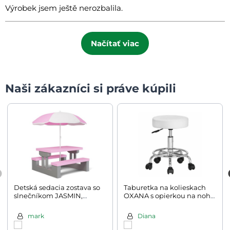
Výrobek jsem ještě nerozbalila.
Načítať viac
Naši zákazníci si práve kúpili
Detská sedacia zostava so
Taburetka na kolieskach
slnečníkom JASMIN,
OXANA s opierkou na nohy,
67x78,5x42,5cm, ružová/
Ø35cm, biela
šedá
mark
Diana