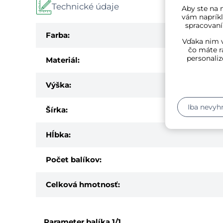
Technické údaje
Aby ste na n
vám napríkl
spracovaní
Farba:
Vďaka nim v
čo máte r
personaliz
Materiál:
Výška:
Iba nevyh
Šírka:
Hĺbka:
Počet balíkov:
Celková hmotnosť:
Parameter balíka
1/1