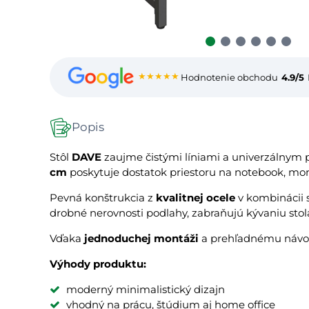
★★★★★
Hodnotenie obchodu
4.9/5
Popis
Stôl
DAVE
zaujme čistými líniami a univerzálnym 
cm
poskytuje dostatok priestoru na notebook, mon
Pevná konštrukcia z
kvalitnej ocele
v kombinácii 
drobné nerovnosti podlahy, zabraňujú kývaniu sto
Vďaka
jednoduchej montáži
a prehľadnému návodu
Výhody produktu:
moderný minimalistický dizajn
vhodný na prácu, štúdium aj home office