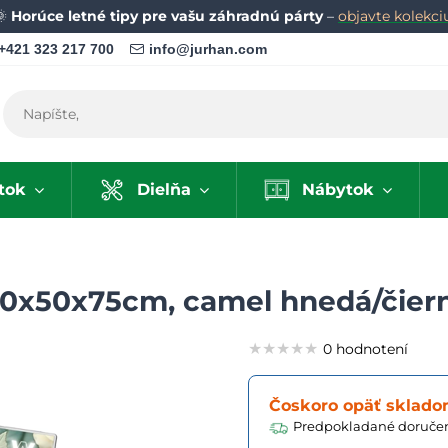
🌞
Horúce letné tipy pre vašu záhradnú párty
–
objavte kolekci
+421 323 217 700
info@jurhan.com
tok
Dielňa
Nábytok
100x50x75cm, camel hnedá/čier
★★★★★
★★★★★
★★★★★
0 hodnotení
Čoskoro opäť sklad
Predpokladané doručen