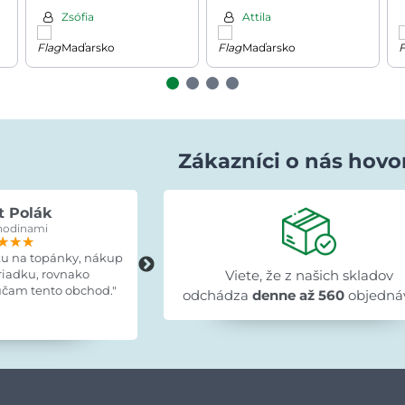
antracitová/zelená
Zsófia
Attila
Maďarsko
Maďarsko
Zákazníci o nás hovo
t Polák
Lenka Bujňáčková
hodinami
pred 15 hodinami
★★★
★★★
★★★
★★★★★
★★★★★
★★★★★
ku na topánky, nákup
"Skvelé, tovar doručený včas, výrobo
riadku, rovnako
zodpovedá fotografiám, montážny
Viete, že z našich skladov
čam tento obchod."
návod prehľadný a všetky diely
odchádza
denne až 560
objedná
označené."