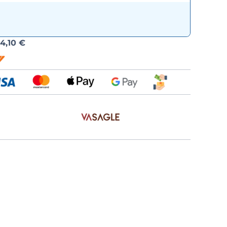
Možnost
d
4,10 €
dopravy