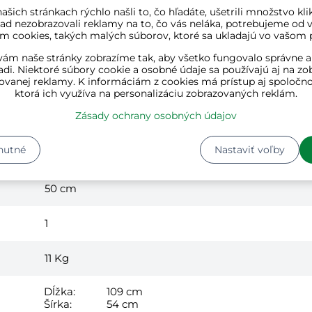
ašich stránkach rýchlo našli to, čo hľadáte, ušetrili množstvo kli
ad nezobrazovali reklamy na to, čo vás neláka, potrebujeme od v
m cookies, takých malých súborov, ktoré sa ukladajú vo vašom p
čierna, hnedá
ám naše stránky zobrazíme tak, aby všetko fungovalo správne a
adi. Niektoré súbory cookie a osobné údaje sa používajú aj na zo
ovanej reklamy. K informáciám z cookies má prístup aj spoločn
drevo, oceľ
ktorá ich využíva na personalizáciu zobrazovaných reklám.
Zásady ochrany osobných údajov
75 cm
nutné
Nastaviť voľby
100 cm
50 cm
1
11
Kg
Dĺžka:
109 cm
Šírka:
54 cm