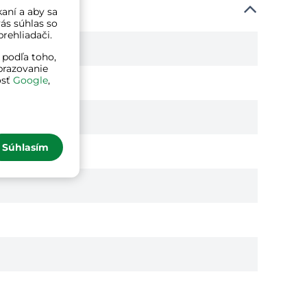
kaní a aby sa
ás súhlas so
rehliadači.
 podľa toho,
brazovanie
osť
Google
,
Súhlasím