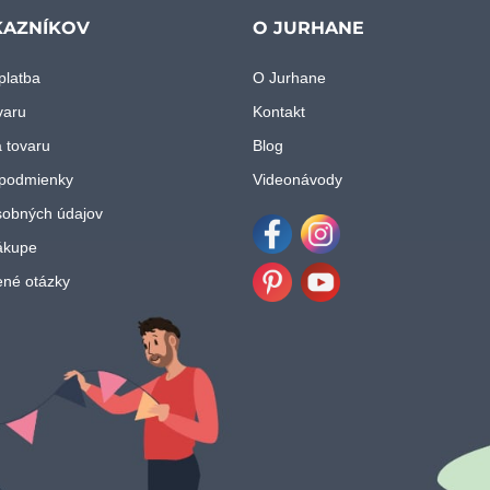
KAZNÍKOV
O JURHANE
platba
O Jurhane
varu
Kontakt
 tovaru
Blog
podmienky
Videonávody
obných údajov
ákupe
Facebook
Instagram
ené otázky
Pinterest
Youtube