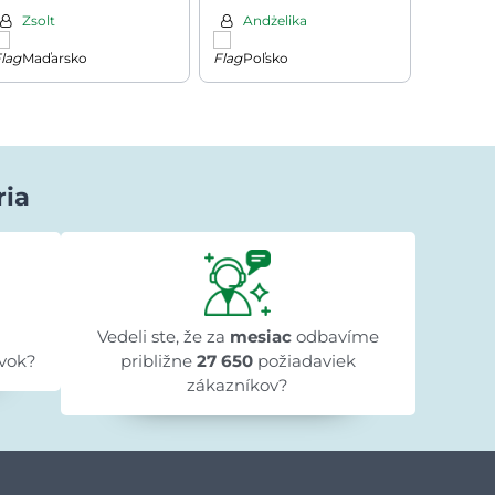
šedá
Zsolt
Andżelika
Tăta
Maďarsko
Poľsko
Rum
ria
Lenka Beniaková
pred 1 dňom
★★★★★
★★★★★
★★★★★
k
"Objednali sme knižnicu do detskej izby,
"Obje
objednávka bola vybavená rýchlo a tovar
Vedeli ste, že za
mesiac
odbavíme
do
je naozaj krásny. Ďakujeme"
vok?
približne
27 650
požiadaviek
zákazníkov?