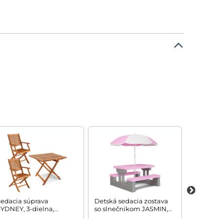
Sedacia súprava
Detská sedacia zostava
Ochrann
YDNEY, 3-dielna,
so slnečníkom JASMIN,
poťah d
rírodné drevo
67x78,5x42,5cm, ružová/
101x180c