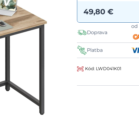
49,80 €
o
Doprava
Platba
Kód: LWD041K01