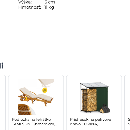
Výška:
6 cm
Hmotnosť:
11 kg
i
Podložka na lehátko
Prístrešok na palivové
TAMI SUN, 195x55x5cm,
drevo CORINA,
S
béžová
198x163x70cm,
p