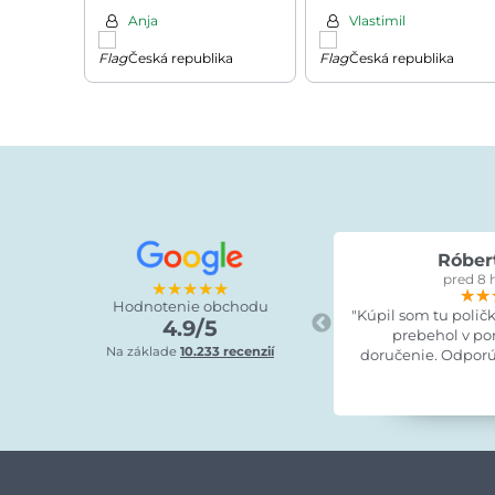
Anja
Vlastimil
Česká republika
Česká republika
Róber
pred 8 
★★★★★
★★
★★
★★
Hodnotenie obchodu
"Kúpil som tu polič
4.9/5
prebehol v po
Na základe
10.233 recenzií
doručenie. Odporú