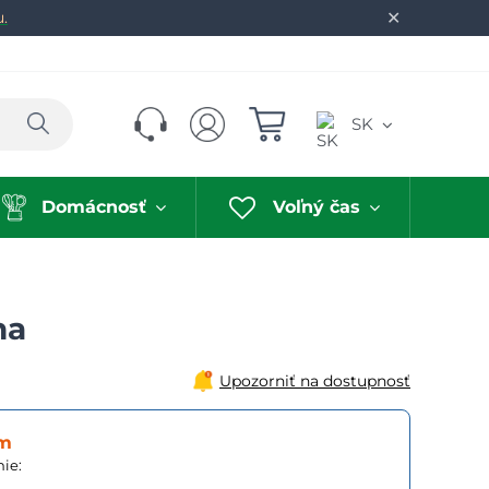
✕
u.
Hľadať
SK
Domácnosť
Voľný čas
na
Upozorniť na dostupnosť
om
ie: