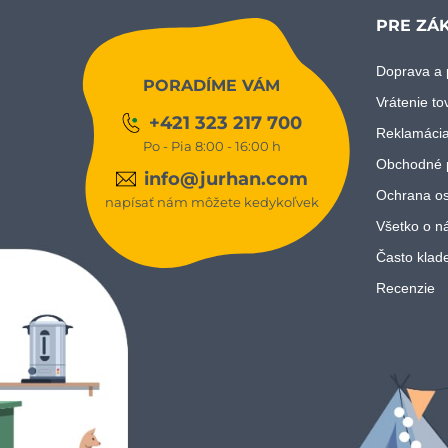
PRE ZÁ
Doprava a 
PORADÍME VÁM
Vrátenie to
+421 323 217 700
Reklamácia
Po - Pia 8:00 - 16:00 h
Obchodné 
info@jurhan.com
Ochrana os
napísať nám môžete kedykoľvek
Všetko o n
Často klad
Recenzie