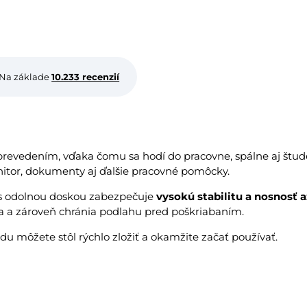
Na základe
10.233 recenzií
prevedením, vďaka čomu sa hodí do pracovne, spálne aj štud
itor, dokumenty aj ďalšie pracovné pomôcky.
s odolnou doskou zabezpečuje
vysokú stabilitu a nosnosť a
la a zároveň chránia podlahu pred poškriabaním.
 môžete stôl rýchlo zložiť a okamžite začať používať.