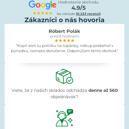
Hodnotenie obchodu
4.9/5
★★★★★
Na základe
10.233 recenzií
Zákazníci o nás hovoria
Róbert Polák
pred 8 hodinami
★★★★★
★★★★★
★★★★★
"Kúpil som tu poličku na topánky, nákup prebehol v
poriadku, rovnako doručenie. Odporúčam tento obchod."
Viete, že z našich skladov odchádza
denne až 560
objednávok?