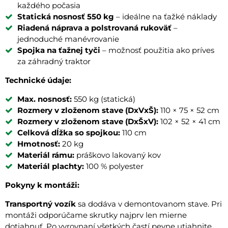
každého počasia
Statická nosnosť 550 kg
– ideálne na ťažké náklady
Riadená náprava a polstrovaná rukoväť
–
jednoduché manévrovanie
Spojka na ťažnej tyči
– možnosť použitia ako príves
za záhradný traktor
Technické údaje:
Max. nosnosť:
550 kg (statická)
Rozmery v zloženom stave (DxVxŠ):
110 × 75 × 52 cm
Rozmery v zloženom stave (DxŠxV):
102 × 52 × 41 cm
Celková dĺžka so spojkou:
110 cm
Hmotnosť:
20 kg
Materiál rámu:
práškovo lakovaný kov
Materiál plachty:
100 % polyester
Pokyny k montáži:
Transportný vozík
sa dodáva v demontovanom stave. Pri
montáži odporúčame skrutky najprv len mierne
dotiahnuť. Po vyrovnaní všetkých častí pevne utiahnite