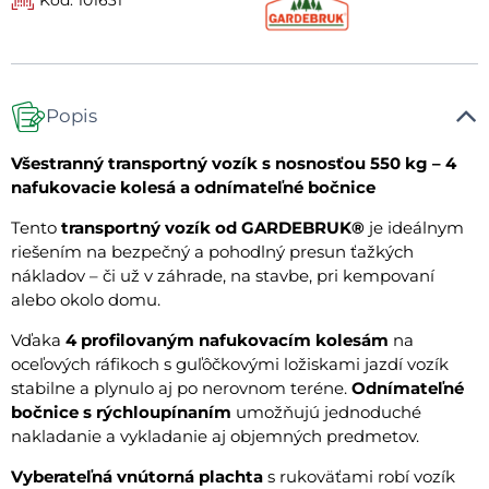
Popis
Všestranný transportný vozík s nosnosťou 550 kg – 4
nafukovacie kolesá a odnímateľné bočnice
Tento
transportný vozík od GARDEBRUK®
je ideálnym
riešením na bezpečný a pohodlný presun ťažkých
nákladov – či už v záhrade, na stavbe, pri kempovaní
alebo okolo domu.
Vďaka
4 profilovaným nafukovacím kolesám
na
oceľových ráfikoch s guľôčkovými ložiskami jazdí vozík
stabilne a plynulo aj po nerovnom teréne.
Odnímateľné
bočnice s rýchloupínaním
umožňujú jednoduché
nakladanie a vykladanie aj objemných predmetov.
Vyberateľná vnútorná plachta
s rukoväťami robí vozík