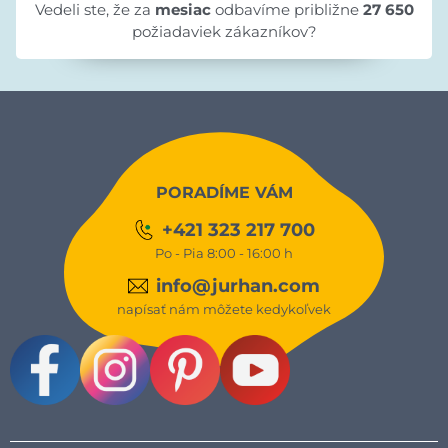
Vedeli ste, že za
mesiac
odbavíme približne
27 650
požiadaviek zákazníkov?
PORADÍME VÁM
+421 323 217 700
Po - Pia 8:00 - 16:00 h
info@jurhan.com
napísať nám môžete kedykoľvek
Facebook
Instagram
Pinterest
Youtube