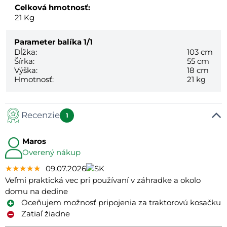
Celková hmotnosť:
21
Kg
Parameter balíka
1/1
Dĺžka:
103 cm
Šírka:
55 cm
Výška:
18 cm
Hmotnosť:
21 kg
Recenzie
1
Maros
Overený nákup
★★★★★
★★★★★
★★★★★
09.07.2026
Veľmi praktická vec pri používaní v záhradke a okolo
domu na dedine
Oceňujem možnosť pripojenia za traktorovú kosačku
Zatiaľ žiadne