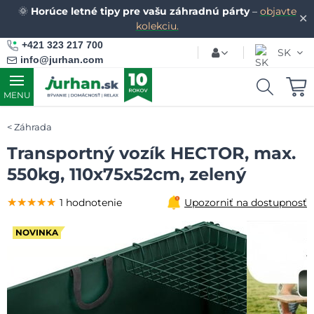
🌞
Horúce letné tipy pre vašu záhradnú párty
–
objavte
✕
kolekciu.
+421 323 217 700
SK
info@jurhan.com
MENU
Záhrada
Transportný vozík HECTOR, max.
550kg, 110x75x52cm, zelený
★★★★★
★★★★★
★★★★★
1 hodnotenie
Upozorniť na dostupnosť
NOVINKA