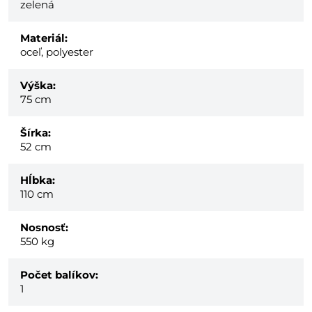
zelená
Materiál:
oceľ, polyester
Výška:
75 cm
Šírka:
52 cm
Hĺbka:
110 cm
Nosnosť:
550 kg
Počet balíkov:
1