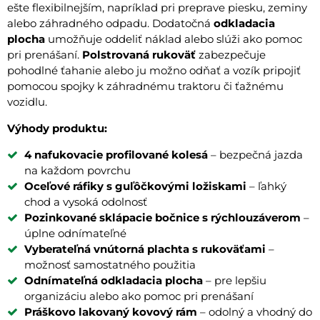
ešte flexibilnejším, napríklad pri preprave piesku, zeminy
alebo záhradného odpadu. Dodatočná
odkladacia
plocha
umožňuje oddeliť náklad alebo slúži ako pomoc
pri prenášaní.
Polstrovaná rukoväť
zabezpečuje
pohodlné ťahanie alebo ju možno odňať a vozík pripojiť
pomocou spojky k záhradnému traktoru či ťažnému
vozidlu.
Výhody produktu:
4 nafukovacie profilované kolesá
– bezpečná jazda
na každom povrchu
Oceľové ráfiky s guľôčkovými ložiskami
– ľahký
chod a vysoká odolnosť
Pozinkované sklápacie bočnice s rýchlouzáverom
–
úplne odnímateľné
Vyberateľná vnútorná plachta s rukoväťami
–
možnosť samostatného použitia
Odnímateľná odkladacia plocha
– pre lepšiu
organizáciu alebo ako pomoc pri prenášaní
Práškovo lakovaný kovový rám
– odolný a vhodný do