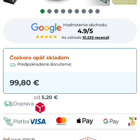
Hodnotenie obchodu
4.9/5
★★★★★
Na základe
10.233 recenzií
Čoskoro opäť skladom
Predpokladané doručenie:
99,80 €
Možnosti
od
5,20 €
Doprava
dopravy
Platba
Kód: 101631