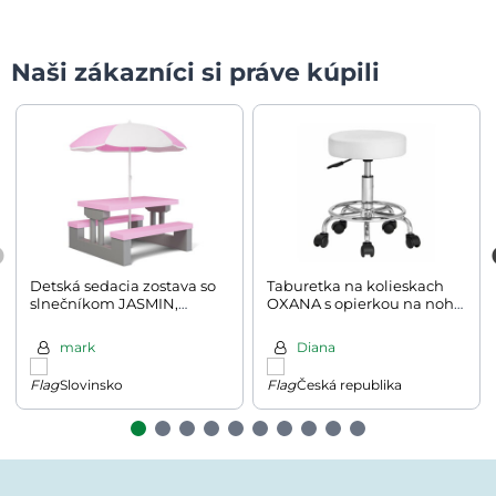
Naši zákazníci si práve kúpili
Detská sedacia zostava so
Taburetka na kolieskach
slnečníkom JASMIN,
OXANA s opierkou na nohy,
67x78,5x42,5cm, ružová/
Ø35cm, biela
šedá
mark
Diana
Slovinsko
Česká republika