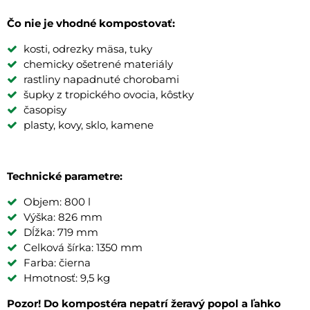
Čo nie je vhodné kompostovať:
kosti, odrezky mäsa, tuky
chemicky ošetrené materiály
rastliny napadnuté chorobami
šupky z tropického ovocia, kôstky
časopisy
plasty, kovy, sklo, kamene
Technické parametre:
Objem: 800 l
Výška: 826 mm
Dĺžka: 719 mm
Celková šírka: 1350 mm
Farba: čierna
Hmotnosť: 9,5 kg
Pozor! Do kompostéra nepatrí žeravý popol a ľahko