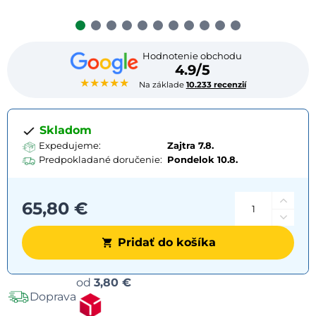
Hodnotenie obchodu
4.9/5
★★★★★
Na základe
10.233 recenzií
Skladom
Expedujeme:
Zajtra 7.8.
Predpokladané doručenie:
Pondelok
10.8.
65,80 €
Pridať do košíka
Možnosti
od
3,80 €
Doprava
dopravy