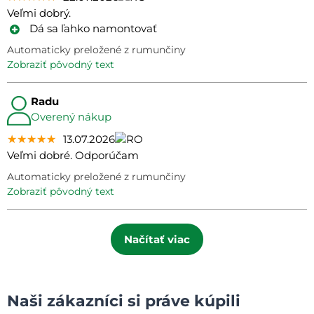
Veľmi dobrý.
Dá sa ľahko namontovať
Automaticky preložené z rumunčiny
zobraziť pôvodný text
Radu
Overený nákup
★★★★★
★★★★★
★★★★★
13.07.2026
Veľmi dobré. Odporúčam
Automaticky preložené z rumunčiny
zobraziť pôvodný text
Načítať viac
Naši zákazníci si práve kúpili