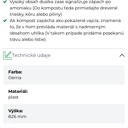
Vysoký obsah dusíka zase signalizuje zápach po
amoniaku (Do kompostu teda primiešajte drevené
triesky, kôru alebo piliny)
Ak kompost zapácha ako pokazené vajcia, znamená
to, že v ňom prevláda materiál s nadmerným
obsahom uhlíka (V takom prípade pridáme posekanú
trávu alebo lístie).
Technické údaje
Farba:
čierna
Materiál:
plast
Výška:
826 mm