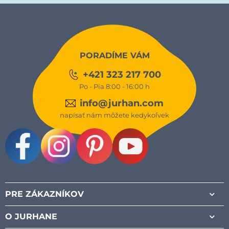
PORADÍME VÁM
+421 323 217 700
Po - Pia 8:00 - 16:00 h
info@jurhan.com
napísať nám môžete kedykoľvek
Facebook
Instagram
Pinterest
Youtube
PRE ZÁKAZNÍKOV
O JURHANE