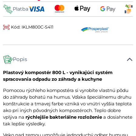
Platba
Kód: IKLM800C-S411
Popis
Plastový kompostér 800 L - vynikajúci systém
spracovania odpadu zo záhrady a kuchyne
Pomocou rýchleho kompostéra si vyrobíte vlastnú pôdu
do záhrady bohatú na humus. Vďaka špeciálnemu druhu
konštrukcie a tmavej farbe vzniká vo vnútri vyššia teplota
ako pri iných pôvodných kompostéroch. Teplo dobre
vplýva na
rýchlejšie bakteriálne rozloženie
a dosiahnete
tak lepšie výsledky.
Veko nad zemou umožňuje jednoduchý odber humusu.