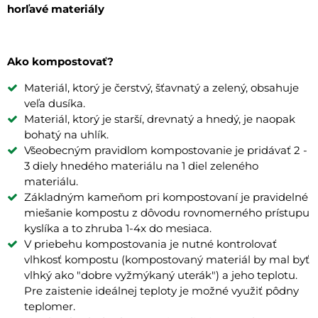
horľavé materiály
Ako kompostovať?
Materiál, ktorý je čerstvý, šťavnatý a zelený, obsahuje
veľa dusíka.
Materiál, ktorý je starší, drevnatý a hnedý, je naopak
bohatý na uhlík.
Všeobecným pravidlom kompostovanie je pridávať 2 -
3 diely hnedého materiálu na 1 diel zeleného
materiálu.
Základným kameňom pri kompostovaní je pravidelné
miešanie kompostu z dôvodu rovnomerného prístupu
kyslíka a to zhruba 1-4x do mesiaca.
V priebehu kompostovania je nutné kontrolovať
vlhkosť kompostu (kompostovaný materiál by mal byť
vlhký ako "dobre vyžmýkaný uterák") a jeho teplotu.
Pre zaistenie ideálnej teploty je možné využiť pôdny
teplomer.