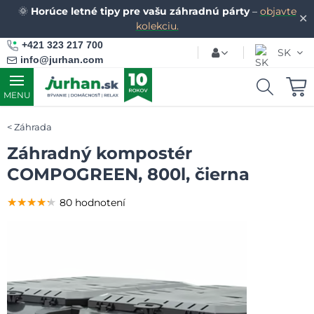
🌞
Horúce letné tipy pre vašu záhradnú párty
–
objavte
✕
kolekciu.
+421 323 217 700
SK
info@jurhan.com
MENU
Záhrada
Záhradný kompostér
COMPOGREEN, 800l, čierna
★★★★★
★★★★★
★★★★★
80 hodnotení