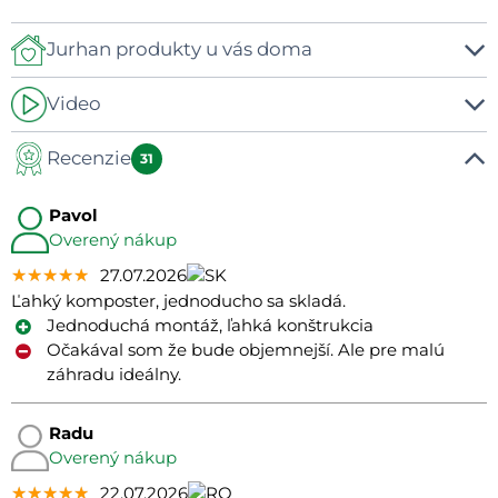
Jurhan produkty u vás doma
Video
-
Recenzie
31
Pavol
Overený nákup
★★★★★
★★★★★
★★★★★
27.07.2026
Ľahký komposter, jednoducho sa skladá.
Jednoduchá montáž, ľahká konštrukcia
Očakával som že bude objemnejší. Ale pre malú
záhradu ideálny.
Radu
Overený nákup
★★★★★
★★★★★
★★★★★
22.07.2026