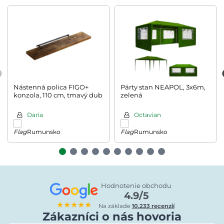
Nástenná polica FIGO+
Párty stan NEAPOL, 3x6m,
konzola, 110 cm, tmavý dub
zelená
Daria
Octavian
Rumunsko
Rumunsko
Hodnotenie obchodu
4.9/5
★★★★★
Na základe
10.233 recenzií
Zákazníci o nás hovoria