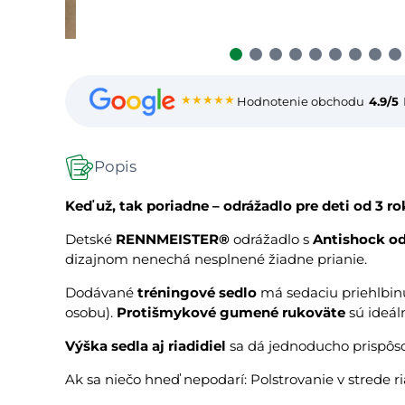
★★★★★
Hodnotenie obchodu
4.9/5
Popis
Keď už, tak poriadne – odrážadlo pre deti od 3
Detské
RENNMEISTER®
odrážadlo s
Antishock o
dizajnom nenechá nesplnené žiadne prianie.
Dodávané
tréningové sedlo
má sedaciu priehlbinu
osobu).
Protišmykové gumené rukoväte
sú ideál
Výška sedla aj riadidiel
sa dá jednoducho prispôso
Ak sa niečo hneď nepodarí: Polstrovanie v strede