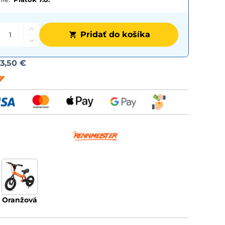
Pridať do košíka
Možnost
d
3,50 €
dopravy
oranžová