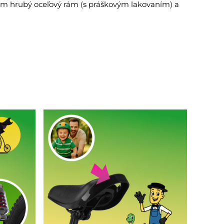
mm hrubý oceľový rám (s práškovým lakovaním) a