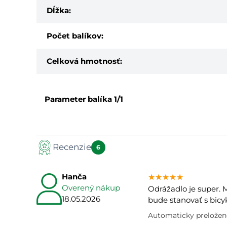
Dĺžka:
Počet balíkov:
Celková hmotnosť:
Parameter balíka
1/1
Recenzie
6
Hanča
★★★★★
★★★★★
★★★★★
Overený nákup
Odrážadlo je super. M
18.05.2026
bude stanovať s bicy
Automaticky preložené