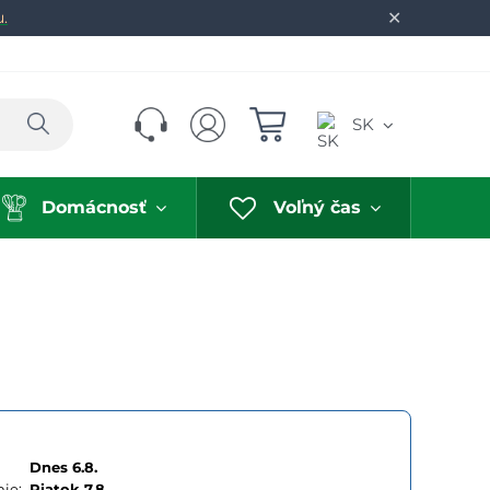
✕
u.
Hľadať
SK
Domácnosť
Voľný čas
Dnes 6.8.
ie:
Piatok
7.8.