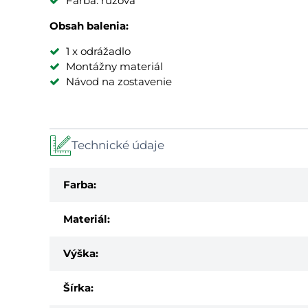
Farba: ružová
Obsah balenia:
1 x odrážadlo
Montážny materiál
Návod na zostavenie
Technické údaje
Farba:
Materiál:
Výška:
Šírka: