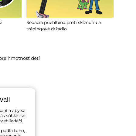
é
Sedacia priehlbina proti skĺznutiu a
tréningové držadlo.
pre hmotnosť detí
vali
kaní a aby sa
ás súhlas so
rehliadači.
 podľa toho,
brazovanie