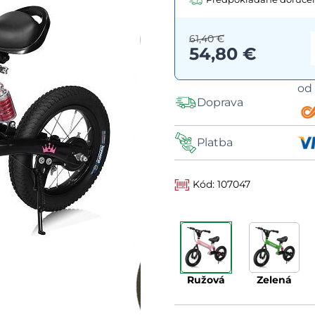
61,40 €
54,80 €
o
Doprava
Platba
Kód: 107047
ružová
zelená