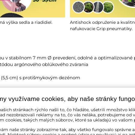
ná výška sedla a riadidiel.
Antishock odpruženie a kvalitn
nafukovacie Grip pneumatiky.
 v stabilnom 7 mm Ø prevedení, odolné a optimalizované 
etódou argónového oblúkového zvárania
(5,5 cm) s protišmykovým dezénom
odolným voči nečistotám
my využívame cookies, aby naše stránky fungo
iu bezpečnosť proti skĺznutiu
ašich stránkach rýchlo našli to, čo hľadáte, ušetrili množstvo kli
ad nezobrazovali reklamy na to, čo vás neláka, potrebujeme od v
5 cm pomocou rýchloupínaka
m cookies, takých malých súborov, ktoré sa ukladajú vo vašom p
ám naše stránky zobrazíme tak, aby všetko fungovalo správne a
adi. Niektoré súbory cookie a osobné údaje sa používajú aj na zo