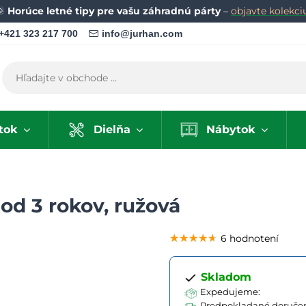
🌞
Horúce letné tipy pre vašu záhradnú párty
–
objavte kolekci
+421 323 217 700
info@jurhan.com
tok
Dielňa
Nábytok
od 3 rokov, ružová
★★★★★
★★★★★
★★★★★
6 hodnotení
Skladom
Expedujeme:
Predpokladané doručen