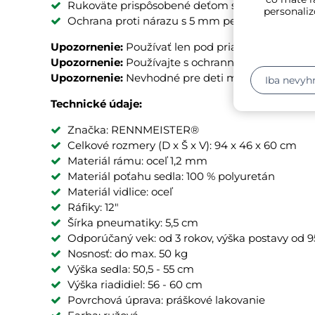
Rukoväte prispôsobené deťom so stranovou o
personaliz
Ochrana proti nárazu s 5 mm penovým priemys
Upozornenie:
Používať len pod priamym dohľadom
Upozornenie:
Používajte s ochrannou výbavou. Ne
Upozornenie:
Nevhodné pre deti mladšie ako 3 rok
Iba nevyh
Technické údaje:
Značka: RENNMEISTER®
Celkové rozmery (D x Š x V): 94 x 46 x 60 cm
Materiál rámu: oceľ 1,2 mm
Materiál poťahu sedla: 100 % polyuretán
Materiál vidlice: oceľ
Ráfiky: 12"
Šírka pneumatiky: 5,5 cm
Odporúčaný vek: od 3 rokov, výška postavy od 
Nosnosť: do max. 50 kg
Výška sedla: 50,5 - 55 cm
Výška riadidiel: 56 - 60 cm
Povrchová úprava: práškové lakovanie