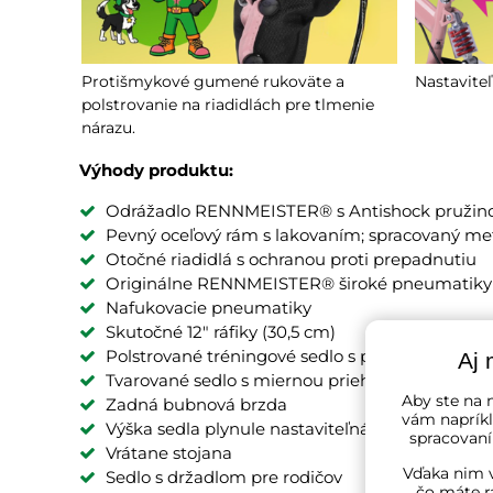
Protišmykové gumené rukoväte a
Nastaviteľ
polstrovanie na riadidlách pre tlmenie
nárazu.
Výhody produktu:
Odrážadlo RENNMEISTER® s Antishock pružinou
Pevný oceľový rám s lakovaním; spracovaný m
Otočné riadidlá s ochranou proti prepadnutiu
Originálne RENNMEISTER® široké pneumatiky 
Nafukovacie pneumatiky
Skutočné 12" ráfiky (30,5 cm)
Polstrované tréningové sedlo s poťahom z PU 
Aj 
Tvarované sedlo s miernou priehlbinou pre vyšš
Aby ste na n
Zadná bubnová brzda
vám napríkl
Výška sedla plynule nastaviteľná od 50,5 do 5
spracovaní
Vrátane stojana
Vďaka nim v
Sedlo s držadlom pre rodičov
čo máte r