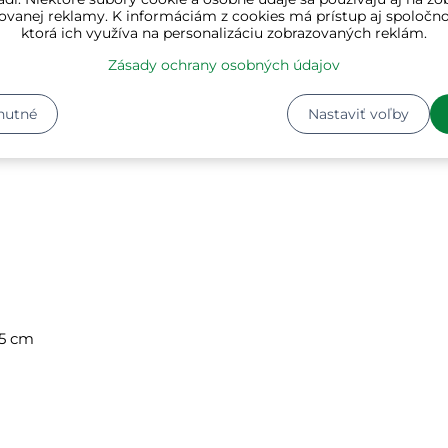
chranou a protišmykovým povrchom
ovanej reklamy. K informáciám z cookies má prístup aj spoločn
elným tlmičom pre vyššiu bezpečnosť, potiahnutá tkanino
ktorá ich využíva na personalizáciu zobrazovaných reklám.
Zásady ochrany osobných údajov
 dospelej osoby.
vhodné pre jazdu po cestnej premávke.
y.
nutné
Nastaviť voľby
95 cm