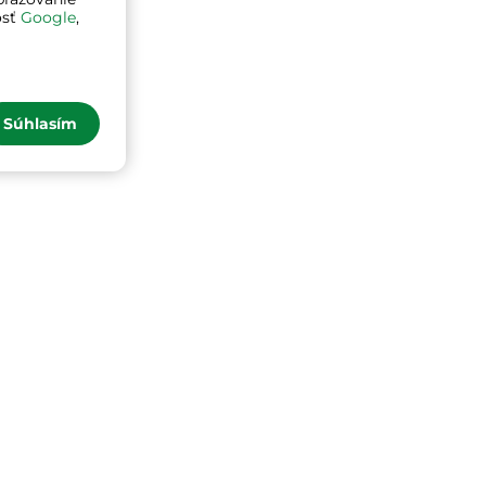
osť
Google
,
u Oxford 600D
Súhlasím