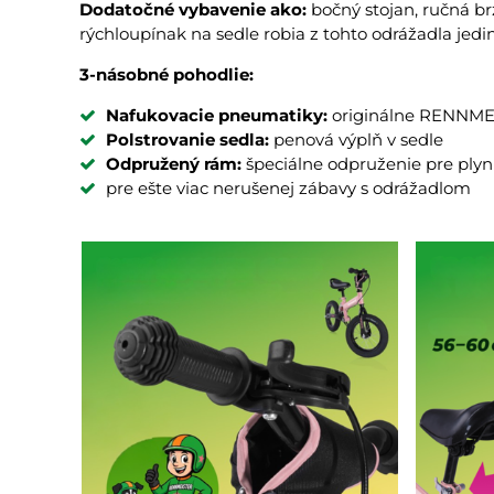
Dodatočné vybavenie ako:
bočný stojan, ručná b
rýchloupínak na sedle robia z tohto odrážadla jed
3-násobné pohodlie:
Nafukovacie pneumatiky:
originálne RENNME
Polstrovanie sedla:
penová výplň v sedle
Odpružený rám:
špeciálne odpruženie pre plyn
pre ešte viac nerušenej zábavy s odrážadlom