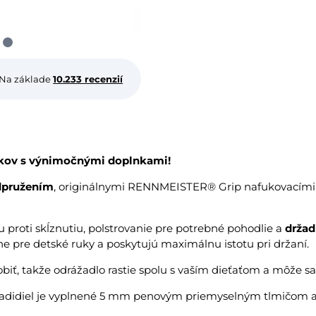
Na základe
10.233 recenzií
 rokov s výnimočnými doplnkami!
dpružením
, originálnymi RENNMEISTER® Grip nafukovacím
 proti skĺznutiu, polstrovanie pre potrebné pohodlie a
držad
ne pre detské ruky a poskytujú maximálnu istotu pri držaní.
biť, takže odrážadlo rastie spolu s vaším dieťaťom a môže s
 riadidiel je vyplnené 5 mm penovým priemyselným tlmičom a