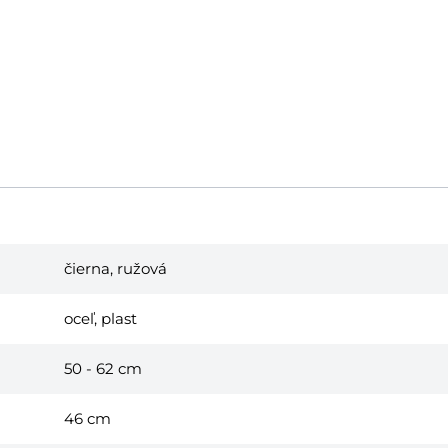
čierna, ružová
oceľ, plast
50 - 62 cm
46 cm