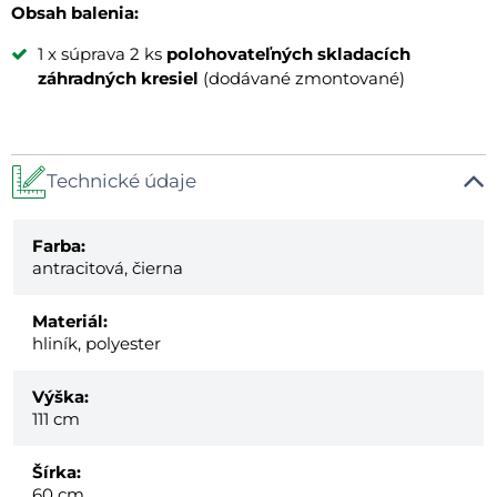
Obsah balenia:
1 x súprava 2 ks
polohovateľných skladacích
záhradných kresiel
(dodávané zmontované)
Technické údaje
Farba:
antracitová, čierna
Materiál:
hliník, polyester
Výška:
111 cm
Šírka:
60 cm