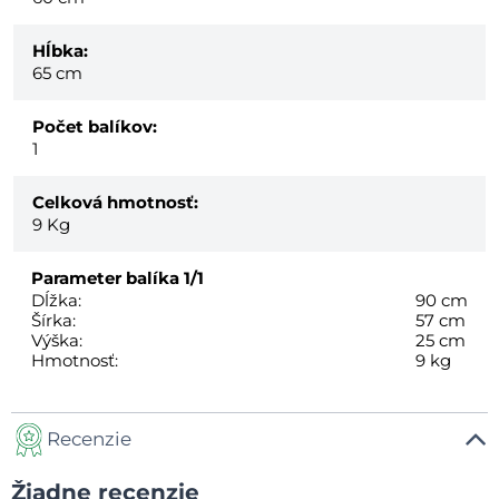
Hĺbka:
65 cm
Počet balíkov:
1
Celková hmotnosť:
9
Kg
Parameter balíka
1/1
Dĺžka:
90 cm
Šírka:
57 cm
Výška:
25 cm
Hmotnosť:
9 kg
Recenzie
Žiadne recenzie