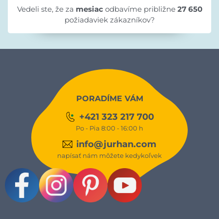
Vedeli ste, že za
mesiac
odbavíme približne
27 650
požiadaviek zákazníkov?
PORADÍME VÁM
+421 323 217 700
Po - Pia 8:00 - 16:00 h
info@jurhan.com
napísať nám môžete kedykoľvek
Facebook
Instagram
Pinterest
Youtube