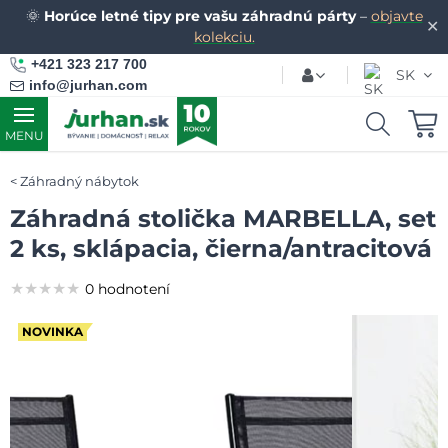
🌞
Horúce letné tipy pre vašu záhradnú párty
–
objavte
✕
kolekciu.
+421 323 217 700
SK
info@jurhan.com
MENU
Záhradný nábytok
Záhradná stolička MARBELLA, set
2 ks, sklápacia, čierna/antracitová
★★★★★
★★★★★
★★★★★
0 hodnotení
NOVINKA