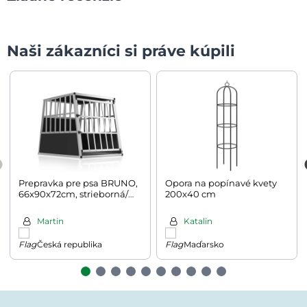
Naši zákazníci si práve kúpili
Prepravka pre psa BRUNO,
Opora na popínavé kvety
66x90x72cm, strieborná/
200x40 cm
čierna
Martin
Katalin
Česká republika
Maďarsko