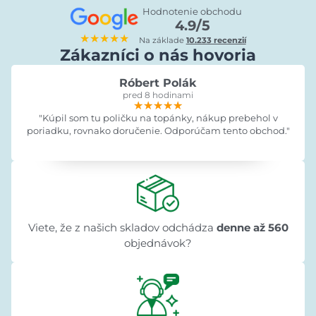
Hodnotenie obchodu
4.9/5
★★★★★
Na základe
10.233 recenzií
Zákazníci o nás hovoria
Róbert Polák
pred 8 hodinami
★★★★★
★★★★★
★★★★★
"Kúpil som tu poličku na topánky, nákup prebehol v
poriadku, rovnako doručenie. Odporúčam tento obchod."
Viete, že z našich skladov odchádza
denne až 560
objednávok?