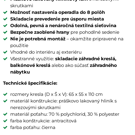
skrutkami
Možnosť nastavenia operadla do 8 polôh
Skladacie prevedenie pre úsporu miesta
Odolná, pevná a nenáročná textilná sieťovina
Bezpečne zaoblené hrany
pre pohodlné sedenie
Nie je potrebná montáž
– okamžite pripravené na
použitie
Vhodné do interiéru aj exteriéru
Všestranné využitie:
skladacie záhradné kreslá,
balkónové kreslá
alebo ako súčasť
záhradného
nábytku
Technické špecifikácie:
rozmery kresla (D x Š x V): 65 x 55 x 110 cm
materiál konštrukcie: práškovo lakovaný hliník s
nerezovými skrutkami
materiál poťahu: 70 % polychlorid, 30 % polyester
farba konštrukcie: antracitová
farba poťahu: čierna