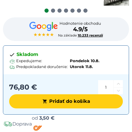
Hodnotenie obchodu
4.9/5
★★★★★
Na základe
10.233 recenzií
Skladom
Expedujeme:
Pondelok 10.8.
Predpokladané doručenie:
Utorok
11.8.
76,80 €
Pridať do košíka
Možnosti
od
3,50 €
Doprava
dopravy