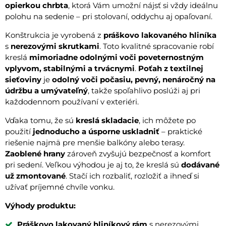
opierkou chrbta
, ktorá Vám umožní nájsť si vždy ideálnu
polohu na sedenie – pri stolovaní, oddychu aj opaľovaní.
Konštrukcia je vyrobená z
práškovo lakovaného hliníka
s
nerezovými skrutkami
. Toto kvalitné spracovanie robí
kreslá
mimoriadne odolnými voči poveternostným
vplyvom, stabilnými a trvácnymi
.
Poťah z textilnej
sieťoviny
je
odolný voči počasiu, pevný, nenáročný na
údržbu a umývateľný
, takže spoľahlivo poslúži aj pri
každodennom používaní v exteriéri.
Vďaka tomu, že sú
kreslá skladacie
, ich môžete po
použití
jednoducho a úsporne uskladniť
– praktické
riešenie najmä pre menšie balkóny alebo terasy.
Zaoblené hrany
zároveň zvyšujú bezpečnosť a komfort
pri sedení. Veľkou výhodou je aj to, že kreslá sú
dodávané
už zmontované
. Stačí ich rozbaliť, rozložiť a ihneď si
užívať príjemné chvíle vonku.
Výhody produktu:
Práškovo lakovaný hliníkový rám
s nerezovými