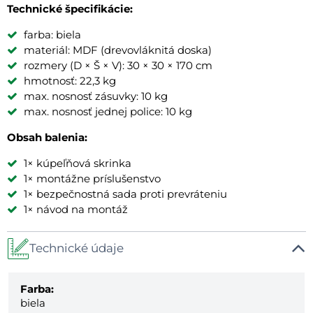
Technické špecifikácie:
farba: biela
materiál: MDF (drevovláknitá doska)
rozmery (D × Š × V): 30 × 30 × 170 cm
hmotnosť: 22,3 kg
max. nosnosť zásuvky: 10 kg
max. nosnosť jednej police: 10 kg
Obsah balenia:
1× kúpeľňová skrinka
1× montážne príslušenstvo
1× bezpečnostná sada proti prevráteniu
1× návod na montáž
Technické údaje
Farba:
biela