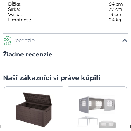
Dĺžka:
94 cm
Šírka:
37 cm
Výška:
19 cm
Hmotnosť:
24 kg
Recenzie
Žiadne recenzie
Naši zákazníci si práve kúpili