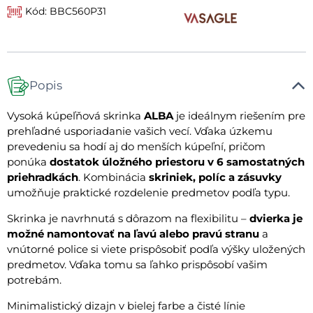
Kód: BBC560P31
Popis
Vysoká kúpeľňová skrinka
ALBA
je ideálnym riešením pre
prehľadné usporiadanie vašich vecí. Vďaka úzkemu
prevedeniu sa hodí aj do menších kúpeľní, pričom
ponúka
dostatok úložného priestoru v 6 samostatných
priehradkách
. Kombinácia
skriniek, políc a zásuvky
umožňuje praktické rozdelenie predmetov podľa typu.
Skrinka je navrhnutá s dôrazom na flexibilitu –
dvierka je
možné namontovať na ľavú alebo pravú stranu
a
vnútorné police si viete prispôsobiť podľa výšky uložených
predmetov. Vďaka tomu sa ľahko prispôsobí vašim
potrebám.
Minimalistický dizajn v bielej farbe a čisté línie