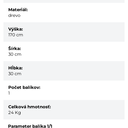
Materiál:
drevo
Výška:
170 cm
Šírka:
30 cm
Hĺbka:
30 cm
Počet balíkov:
1
Celková hmotnosť:
24
Kg
Parameter balíka
1/1