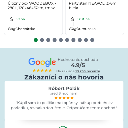
Úložný box WOODEBOX -
Párty stan NEAPOL, 3x6m,
280L, 120x46x57cm, tmavo
biela
hnedá
Ivana
Cristina
Chorvátsko
Rumunsko
Hodnotenie obchodu
4.9/5
★★★★★
Na základe
10.233 recenzií
Zákazníci o nás hovoria
Róbert Polák
pred 8 hodinami
★★★★★
★★★★★
★★★★★
"Kúpil som tu poličku na topánky, nákup prebehol v
poriadku, rovnako doručenie. Odporúčam tento obchod."