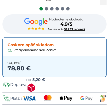
Hodnotenie obchodu
4.9/5
★★★★★
Na základe
10.233 recenzií
Čoskoro opäť skladom
Predpokladané doručenie:
98,80 €
78,80 €
Možnosti
od
5,20 €
Doprava
dopravy
Platba