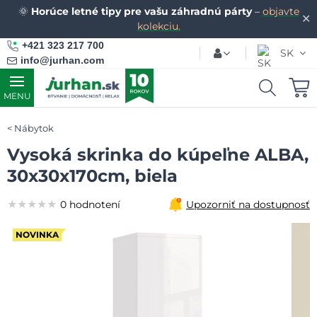
🌞
Horúce letné tipy pre vašu záhradnú párty
–
objavte
✕
kolekciu.
+421 323 217 700
SK
info@jurhan.com
MENU
Nábytok
Vysoká skrinka do kúpeľne ALBA,
30x30x170cm, biela
★★★★★
★★★★★
★★★★★
0 hodnotení
Upozorniť na dostupnosť
NOVINKA