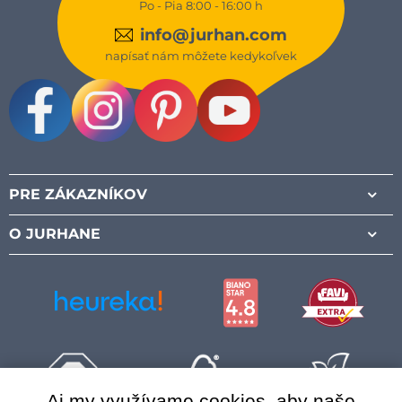
Po - Pia 8:00 - 16:00 h
info@jurhan.com
napísať nám môžete kedykoľvek
Facebook
Instagram
Pinterest
Youtube
PRE ZÁKAZNÍKOV
O JURHANE
Aj my využívame cookies, aby naše