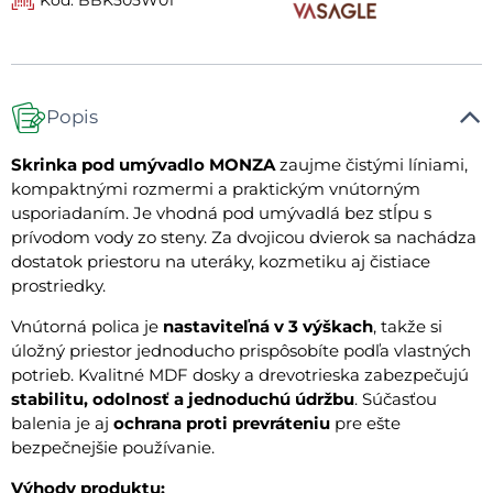
Popis
Skrinka pod umývadlo MONZA
zaujme čistými líniami,
kompaktnými rozmermi a praktickým vnútorným
usporiadaním. Je vhodná pod umývadlá bez stĺpu s
prívodom vody zo steny. Za dvojicou dvierok sa nachádza
dostatok priestoru na uteráky, kozmetiku aj čistiace
prostriedky.
Vnútorná polica je
nastaviteľná v 3 výškach
, takže si
úložný priestor jednoducho prispôsobíte podľa vlastných
potrieb. Kvalitné MDF dosky a drevotrieska zabezpečujú
stabilitu, odolnosť a jednoduchú údržbu
. Súčasťou
balenia je aj
ochrana proti prevráteniu
pre ešte
bezpečnejšie používanie.
Výhody produktu: