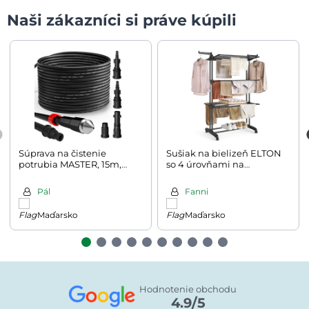
Naši zákazníci si práve kúpili
Súprava na čistenie
Sušiak na bielizeň ELTON
potrubia MASTER, 15m,
so 4 úrovňami na
čierna
kolieskach, 63,5x128x173cm,
čierna
Pál
Fanni
Maďarsko
Maďarsko
Hodnotenie obchodu
4.9/5