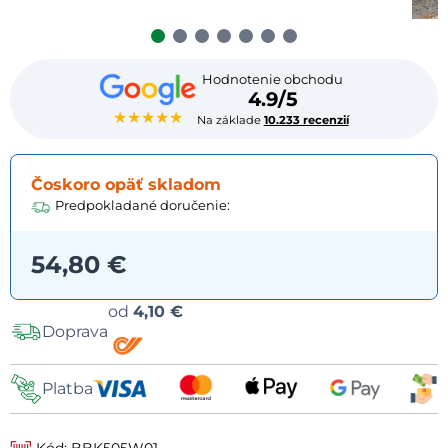
Hodnotenie obchodu
4.9/5
★★★★★
Na základe
10.233 recenzií
Čoskoro opäť skladom
Predpokladané doručenie:
54,80 €
Možnosti
od
4,10 €
Doprava
dopravy
Platba
Kód: BBK505W01