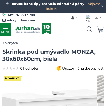
🌞
Horúce letné tipy pre vašu záhradnú párty
–
objavte
✕
kolekciu.
+421 323 217 700
SK
info@jurhan.com
MENU
Nábytok
Skrinka pod umývadlo MONZA,
30x60x60cm, biela
★★★★★
★★★★★
★★★★★
0 hodnotení
Upozorniť na dostupnosť
NOVINKA