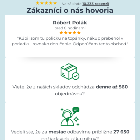
★★★★★
Na základe
10.233 recenzií
Zákazníci o nás hovoria
Róbert Polák
pred 8 hodinami
★★★★★
★★★★★
★★★★★
"Kúpil som tu poličku na topánky, nákup prebehol v
poriadku, rovnako doručenie. Odporúčam tento obchod."
Viete, že z našich skladov odchádza
denne až 560
objednávok?
Vedeli ste, že za
mesiac
odbavíme približne
27 650
požiadaviek zákazníkov?