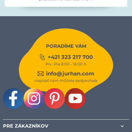
PORADÍME VÁM
+421 323 217 700
Po - Pia 8:00 - 16:00 h
info@jurhan.com
napísať nám môžete kedykoľvek
Facebook
Instagram
Pinterest
Youtube
PRE ZÁKAZNÍKOV