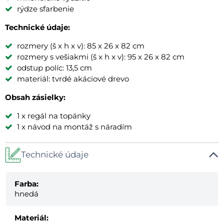
rýdze sfarbenie
Technické údaje:
rozmery (š x h x v): 85 x 26 x 82 cm
rozmery s vešiakmi (š x h x v): 95 x 26 x 82 cm
odstup políc: 13,5 cm
materiál: tvrdé akáciové drevo
Obsah zásielky:
1 x regál na topánky
1 x návod na montáž s náradím
Technické údaje
Farba:
hnedá
Materiál: