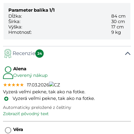
Parameter balíka
1/1
Dĺžka:
84 cm
Šírka:
30 cm
Výška:
17 cm
Hmotnosť:
9 kg
Recenzie
24
Alena
Overený nákup
★★★★★
★★★★★
★★★★★
17.03.2026
Vyzerá veľmi pekne, tak ako na fotke.
Vyzerá veľmi pekne, tak ako na fotke.
Automaticky preložené z češtiny
zobraziť pôvodný text
Věra