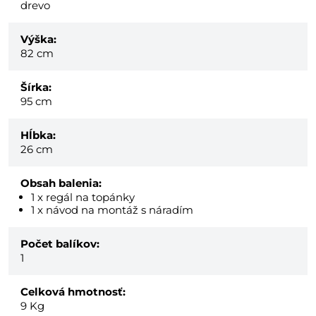
drevo
Výška:
82 cm
Šírka:
95 cm
Hĺbka:
26 cm
Obsah balenia:
1 x regál na topánky
1 x návod na montáž s náradím
Počet balíkov:
1
Celková hmotnosť:
9
Kg