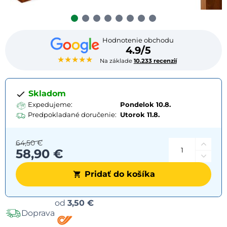
Hodnotenie obchodu
4.9/5
★★★★★
Na základe
10.233 recenzií
Skladom
Expedujeme:
Pondelok 10.8.
Predpokladané doručenie:
Utorok
11.8.
64,50 €
58,90 €
Pridať do košíka
Možnosti
od
3,50 €
Doprava
dopravy