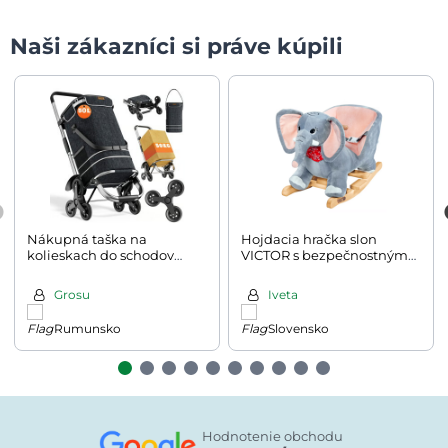
Naši zákazníci si práve kúpili
Nákupná taška na
Hojdacia hračka slon
kolieskach do schodov
VICTOR s bezpečnostným
COMFORT, 50l, čierna
pásom, šedá
Grosu
Iveta
Rumunsko
Slovensko
Hodnotenie obchodu