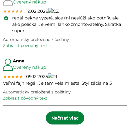
Overený nákup
★★★★★
★★★★★
★★★★★
19.02.2026
regál pekne vyzerá, síce mi neslúži ako botník, ale
ako polička. Je veľmi ľahko zmontovateľný. Skrátka
super.
Automaticky preložené z češtiny
zobraziť pôvodný text
Anna
Overený nákup
★★★★★
★★★★★
★★★★★
09.12.2025
Veľmi fajn regál. Je tam veľa miesta. Štylizácia na 5
Automaticky preložené z poľštiny
zobraziť pôvodný text
Načítať viac