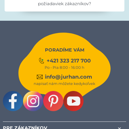
požiadaviek zákazníkov?
PORADÍME VÁM
+421 323 217 700
Po - Pia 8:00 - 16:00 h
info@jurhan.com
napísať nám môžete kedykoľvek
Facebook
Instagram
Pinterest
Youtube
PRE ZÁKAZNÍKOV