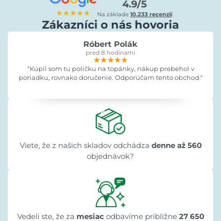
4.9/5
★★★★★
Na základe
10.233 recenzií
Zákazníci o nás hovoria
Róbert Polák
pred 8 hodinami
★★★★★
★★★★★
★★★★★
"Kúpil som tu poličku na topánky, nákup prebehol v
poriadku, rovnako doručenie. Odporúčam tento obchod."
Viete, že z našich skladov odchádza
denne až 560
objednávok?
Vedeli ste, že za
mesiac
odbavíme približne
27 650