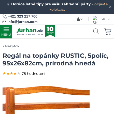
🌞
Horúce letné tipy pre vašu záhradnú párty
–
objavte
✕
kolekciu.
+421 323 217 700
SK
info@jurhan.com
MENU
Nábytok
Regál na topánky RUSTIC, 5políc,
95x26x82cm, prírodná hnedá
★★★★★
★★★★★
★★★★★
78 hodnotení