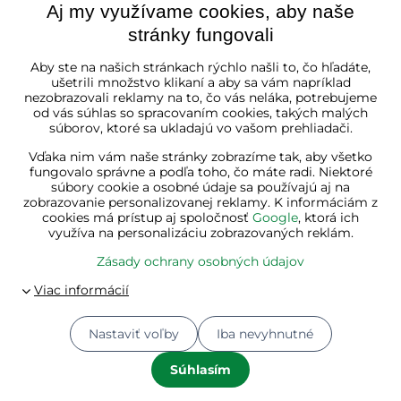
Aj my využívame cookies, aby naše
stránky fungovali
Slovenská republika
Aby ste na našich stránkach rýchlo našli to, čo hľadáte,
ušetrili množstvo klikaní a aby sa vám napríklad
nezobrazovali reklamy na to, čo vás neláka, potrebujeme
od vás súhlas so spracovaním cookies, takých malých
súborov, ktoré sa ukladajú vo vašom prehliadači.
Vďaka nim vám naše stránky zobrazíme tak, aby všetko
fungovalo správne a podľa toho, čo máte radi. Niektoré
súbory cookie a osobné údaje sa používajú aj na
zobrazovanie personalizovanej reklamy. K informáciám z
cookies má prístup aj spoločnosť
Google
, ktorá ich
využíva na personalizáciu zobrazovaných reklám.
Zásady ochrany osobných údajov
Nastaviť voľby
Iba nevyhnutné
© 2026
Jurhan.com 💚 | Všetky práva vyhradené
Predvoľby súkromia
Zásady ochrany osobných údajov
Súhlasím
Stav objednávky
Vytvorené pomocou:
BiznisWeb.sk