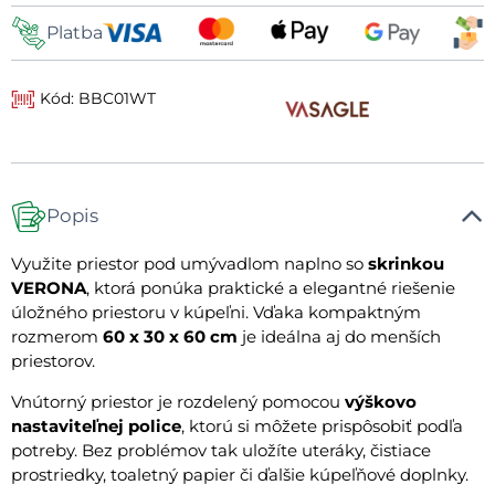
Platba
Kód: BBC01WT
Popis
Využite priestor pod umývadlom naplno so
skrinkou
VERONA
, ktorá ponúka praktické a elegantné riešenie
úložného priestoru v kúpeľni. Vďaka kompaktným
rozmerom
60 x 30 x 60 cm
je ideálna aj do menších
priestorov.
Vnútorný priestor je rozdelený pomocou
výškovo
nastaviteľnej police
, ktorú si môžete prispôsobiť podľa
potreby. Bez problémov tak uložíte uteráky, čistiace
prostriedky, toaletný papier či ďalšie kúpeľňové doplnky.