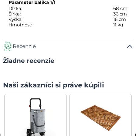
Parameter balíka
1/1
Dĺžka:
68 cm
Šírka:
36 cm
Výška:
16 cm
Hmotnosť:
11 kg
Recenzie
Žiadne recenzie
Naši zákazníci si práve kúpili