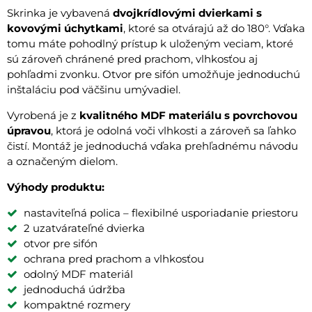
Skrinka je vybavená
dvojkrídlovými dvierkami s
kovovými úchytkami
, ktoré sa otvárajú až do 180°. Vďaka
tomu máte pohodlný prístup k uloženým veciam, ktoré
sú zároveň chránené pred prachom, vlhkosťou aj
pohľadmi zvonku. Otvor pre sifón umožňuje jednoduchú
inštaláciu pod väčšinu umývadiel.
Vyrobená je z
kvalitného MDF materiálu s povrchovou
úpravou
, ktorá je odolná voči vlhkosti a zároveň sa ľahko
čistí. Montáž je jednoduchá vďaka prehľadnému návodu
a označeným dielom.
Výhody produktu:
nastaviteľná polica – flexibilné usporiadanie priestoru
2 uzatvárateľné dvierka
otvor pre sifón
ochrana pred prachom a vlhkosťou
odolný MDF materiál
jednoduchá údržba
kompaktné rozmery