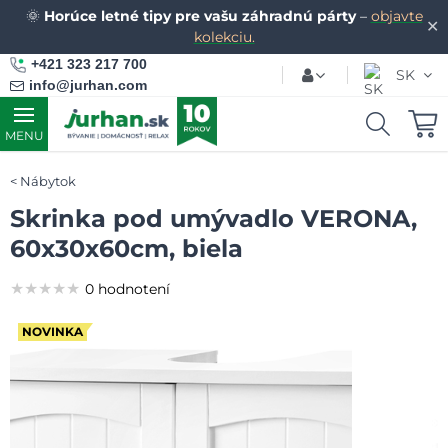
🌞
Horúce letné tipy pre vašu záhradnú párty
–
objavte
✕
kolekciu.
+421 323 217 700
SK
info@jurhan.com
MENU
Nábytok
Skrinka pod umývadlo VERONA,
60x30x60cm, biela
★★★★★
★★★★★
★★★★★
0 hodnotení
NOVINKA