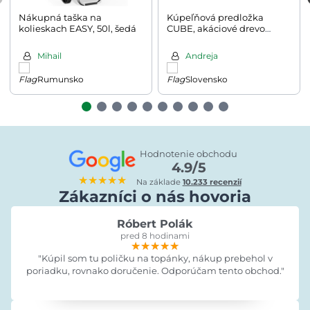
Nákupná taška na
Kúpeľňová predložka
kolieskach EASY, 50l, šedá
CUBE, akáciové drevo
80x50x1cm, hnedá
Mihail
Andreja
Rumunsko
Slovensko
Hodnotenie obchodu
4.9/5
★★★★★
Na základe
10.233 recenzií
Zákazníci o nás hovoria
Róbert Polák
pred 8 hodinami
★★★★★
★★★★★
★★★★★
"Kúpil som tu poličku na topánky, nákup prebehol v
poriadku, rovnako doručenie. Odporúčam tento obchod."