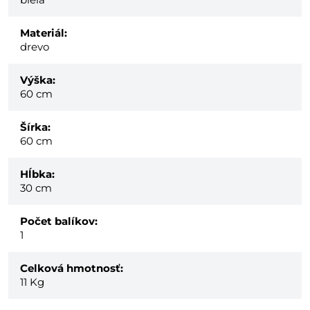
Materiál:
drevo
Výška:
60 cm
Šírka:
60 cm
Hĺbka:
30 cm
Počet balíkov:
1
Celková hmotnosť:
11
Kg