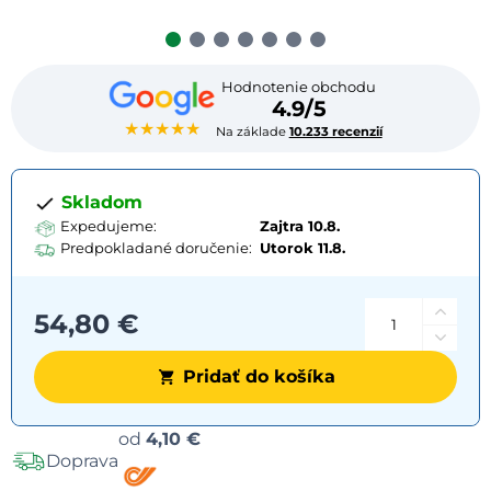
Hodnotenie obchodu
4.9/5
★★★★★
Na základe
10.233 recenzií
Skladom
Expedujeme:
Zajtra 10.8.
Predpokladané doručenie:
Utorok
11.8.
54,80 €
Pridať do košíka
Možnosti
od
4,10 €
Doprava
dopravy