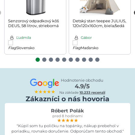
Senzorový odpadkový kôš
Detský stan teepee JULIUS,
DEUS, 58 litrov, strieborná
120x120x160cm, biela/šedá
Ľudmila
Gábor
Slovensko
Maďarsko
Hodnotenie obchodu
4.9/5
★★★★★
Na základe
10.233 recenzií
Zákazníci o nás hovoria
Róbert Polák
pred 8 hodinami
★★★★★
★★★★★
★★★★★
"Kúpil som tu poličku na topánky, nákup prebehol v
poriadku, rovnako doručenie. Odporúčam tento obchod."