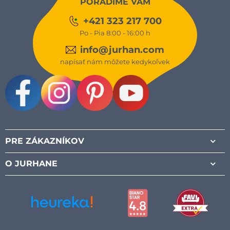
PORADÍME VÁM
+421 323 217 700
Po - Pia 8:00 - 16:00 h
info@jurhan.com
napísať nám môžete kedykoľvek
Facebook
Instagram
Pinterest
Youtube
PRE ZÁKAZNÍKOV
O JURHANE