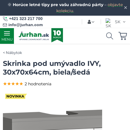
🌞
Horúce letné tipy pre vašu záhradnú párty
–
objavte
✕
kolekciu.
+421 323 217 700
SK
info@jurhan.com
MENU
Nábytok
Skrinka pod umývadlo IVY,
30x70x64cm, biela/šedá
★★★★★
★★★★★
★★★★★
2 hodnotenia
NOVINKA