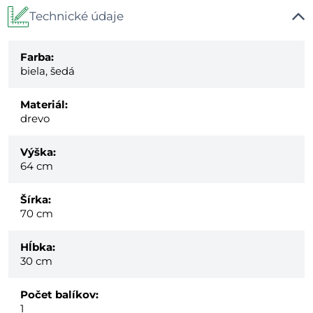
Technické údaje
Farba:
biela, šedá
Materiál:
drevo
Výška:
64 cm
Šírka:
70 cm
Hĺbka:
30 cm
Počet balíkov:
1