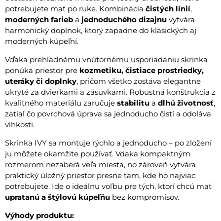
potrebujete mať po ruke. Kombinácia
čistých línií
,
moderných farieb
a
jednoduchého dizajnu
vytvára
harmonický doplnok, ktorý zapadne do klasických aj
moderných kúpeľní.
Vďaka prehľadnému vnútornému usporiadaniu skrinka
ponúka priestor pre
kozmetiku, čistiace prostriedky,
uteráky či doplnky
, pričom všetko zostáva elegantne
ukryté za dvierkami a zásuvkami. Robustná konštrukcia z
kvalitného materiálu zaručuje
stabilitu
a
dlhú životnosť
,
zatiaľ čo povrchová úprava sa jednoducho čistí a odoláva
vlhkosti.
Skrinka IVY sa montuje rýchlo a jednoducho – po zložení
ju môžete okamžite používať. Vďaka kompaktným
rozmerom nezaberá veľa miesta, no zároveň vytvára
praktický úložný priestor presne tam, kde ho najviac
potrebujete. Ide o ideálnu voľbu pre tých, ktorí chcú mať
upratanú a štýlovú kúpeľňu
bez kompromisov.
Výhody produktu: