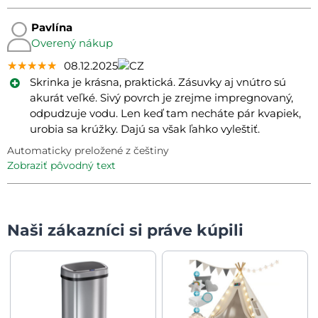
Pavlína
Overený nákup
★★★★★
★★★★★
★★★★★
08.12.2025
Skrinka je krásna, praktická. Zásuvky aj vnútro sú
akurát veľké. Sivý povrch je zrejme impregnovaný,
odpudzuje vodu. Len keď tam necháte pár kvapiek,
urobia sa krúžky. Dajú sa však ľahko vyleštiť.
Automaticky preložené z češtiny
zobraziť pôvodný text
Naši zákazníci si práve kúpili