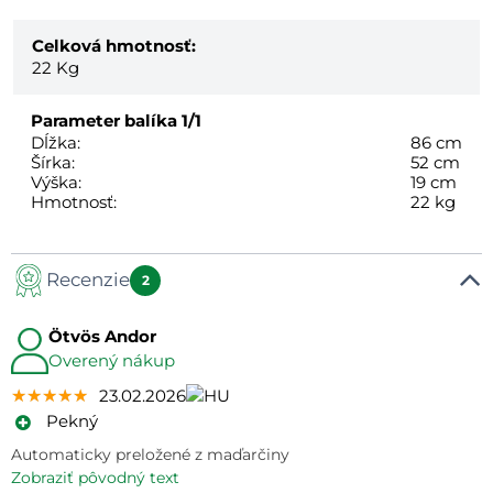
Celková hmotnosť:
22
Kg
Parameter balíka
1/1
Dĺžka:
86 cm
Šírka:
52 cm
Výška:
19 cm
Hmotnosť:
22 kg
Recenzie
2
Ötvös Andor
Overený nákup
★★★★★
★★★★★
★★★★★
23.02.2026
Pekný
Automaticky preložené z maďarčiny
zobraziť pôvodný text