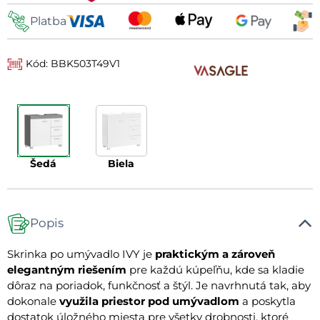
Platba
Kód: BBK503T49V1
šedá
biela
Popis
Skrinka po umývadlo IVY je
praktickým a zároveň
elegantným riešením
pre každú kúpeľňu, kde sa kladie
dôraz na poriadok, funkčnosť a štýl. Je navrhnutá tak, aby
dokonale
využila priestor pod umývadlom
a poskytla
dostatok úložného miesta pre všetky drobnosti, ktoré