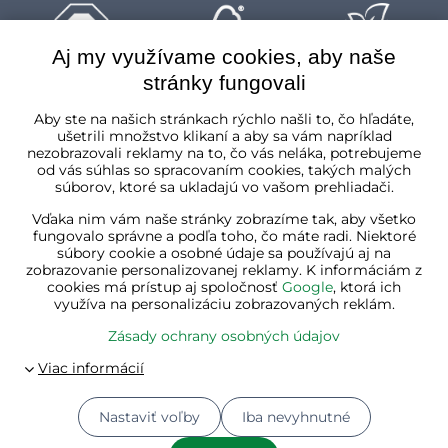
Aj my využívame cookies, aby naše
stránky fungovali
Slovenská republika
Aby ste na našich stránkach rýchlo našli to, čo hľadáte,
ušetrili množstvo klikaní a aby sa vám napríklad
nezobrazovali reklamy na to, čo vás neláka, potrebujeme
od vás súhlas so spracovaním cookies, takých malých
súborov, ktoré sa ukladajú vo vašom prehliadači.
Vďaka nim vám naše stránky zobrazíme tak, aby všetko
fungovalo správne a podľa toho, čo máte radi. Niektoré
súbory cookie a osobné údaje sa používajú aj na
zobrazovanie personalizovanej reklamy. K informáciám z
cookies má prístup aj spoločnosť
Google
, ktorá ich
využíva na personalizáciu zobrazovaných reklám.
Zásady ochrany osobných údajov
Nastaviť voľby
Iba nevyhnutné
© 2026
Jurhan.com 💚 | Všetky práva vyhradené